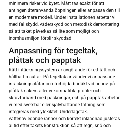
minimera risker vid bytet. Mått tas exakt för att
antingen återanvända öppningen eller anpassa den till
en modernare modell. Under installationen arbetar vi
med fallskydd, väderskydd och metodisk demontering
så att taket påverkas så lite som möjligt och
inomhusmiljön förblir skyddad.
Anpassning för tegeltak,
plåttak och papptak
Rätt intäckningssystem är avgörande för ett tätt och
hållbart resultat. På tegeltak använder vi anpassade
intäckningsplåtar och förhöjda bärläkt vid behov, på
plåttak säkerställer vi kompatibla profiler och
skruvförband med packningar, och på papptak arbetar
vi med svetsbar eller självhäftande tätning som
integreras med ytskiktet. Underlagstak,
vattenavledande rännor och korrekt inklädnad justeras
alltid efter takets konstruktion så att regn, snö och