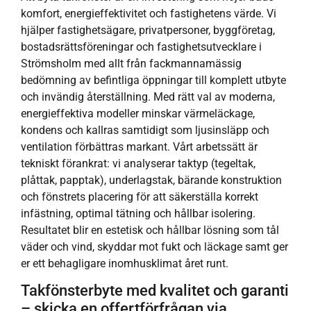
komfort, energieffektivitet och fastighetens värde. Vi
hjälper fastighetsägare, privatpersoner, byggföretag,
bostadsrättsföreningar och fastighetsutvecklare i
Strömsholm med allt från fackmannamässig
bedömning av befintliga öppningar till komplett utbyte
och invändig återställning. Med rätt val av moderna,
energieffektiva modeller minskar värmeläckage,
kondens och kallras samtidigt som ljusinsläpp och
ventilation förbättras markant. Vårt arbetssätt är
tekniskt förankrat: vi analyserar taktyp (tegeltak,
plåttak, papptak), underlagstak, bärande konstruktion
och fönstrets placering för att säkerställa korrekt
infästning, optimal tätning och hållbar isolering.
Resultatet blir en estetisk och hållbar lösning som tål
väder och vind, skyddar mot fukt och läckage samt ger
er ett behagligare inomhusklimat året runt.
Takfönsterbyte med kvalitet och garanti
– skicka en offertförfrågan via