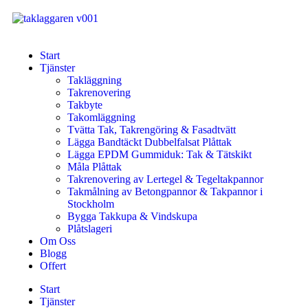
Start
Tjänster
Takläggning
Takrenovering
Takbyte
Takomläggning
Tvätta Tak, Takrengöring & Fasadtvätt
Lägga Bandtäckt Dubbelfalsat Plåttak
Lägga EPDM Gummiduk: Tak & Tätskikt
Måla Plåttak
Takrenovering av Lertegel & Tegeltakpannor
Takmålning av Betongpannor & Takpannor i
Stockholm
Bygga Takkupa & Vindskupa
Plåtslageri
Om Oss
Blogg
Offert
Start
Tjänster