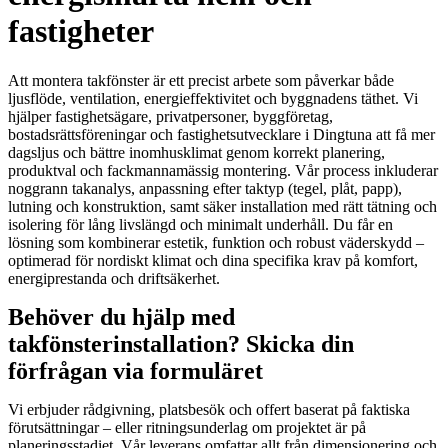
fastigheter
Att montera takfönster är ett precist arbete som påverkar både
ljusflöde, ventilation, energieffektivitet och byggnadens täthet. Vi
hjälper fastighetsägare, privatpersoner, byggföretag,
bostadsrättsföreningar och fastighetsutvecklare i Dingtuna att få mer
dagsljus och bättre inomhusklimat genom korrekt planering,
produktval och fackmannamässig montering. Vår process inkluderar
noggrann takanalys, anpassning efter taktyp (tegel, plåt, papp),
lutning och konstruktion, samt säker installation med rätt tätning och
isolering för lång livslängd och minimalt underhåll. Du får en
lösning som kombinerar estetik, funktion och robust väderskydd –
optimerad för nordiskt klimat och dina specifika krav på komfort,
energiprestanda och driftsäkerhet.
Behöver du hjälp med
takfönsterinstallation? Skicka din
förfrågan via formuläret
Vi erbjuder rådgivning, platsbesök och offert baserat på faktiska
förutsättningar – eller ritningsunderlag om projektet är på
planeringsstadiet. Vår leverans omfattar allt från dimensionering och