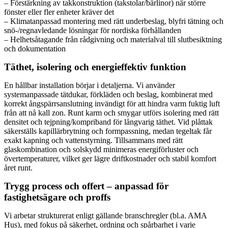
– Förstärkning av takkonstruktion (takstolar/bärlinor) när större
fönster eller fler enheter kräver det
– Klimatanpassad montering med rätt underbeslag, blyfri tätning och
snö-/regnavledande lösningar för nordiska förhållanden
– Helhetsåtagande från rådgivning och materialval till slutbesiktning
och dokumentation
Täthet, isolering och energieffektiv funktion
En hållbar installation börjar i detaljerna. Vi använder
systemanpassade tätdukar, förkläden och beslag, kombinerat med
korrekt ångspärrsanslutning invändigt för att hindra varm fuktig luft
från att nå kall zon. Runt karm och smygar utförs isolering med rätt
densitet och tejpning/kompriband för långvarig täthet. Vid plåttak
säkerställs kapillärbrytning och formpassning, medan tegeltak får
exakt kapning och vattenstyrning. Tillsammans med rätt
glaskombination och solskydd minimeras energiförluster och
övertemperaturer, vilket ger lägre driftkostnader och stabil komfort
året runt.
Trygg process och offert – anpassad för
fastighetsägare och proffs
Vi arbetar strukturerat enligt gällande branschregler (bl.a. AMA
Hus), med fokus på säkerhet, ordning och spårbarhet i varje