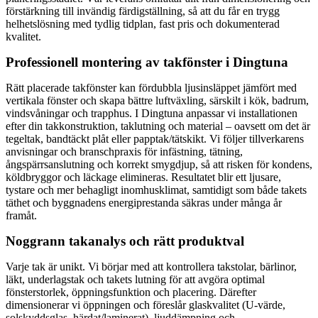
förstärkning till invändig färdigställning, så att du får en trygg
helhetslösning med tydlig tidplan, fast pris och dokumenterad
kvalitet.
Professionell montering av takfönster i Dingtuna
Rätt placerade takfönster kan fördubbla ljusinsläppet jämfört med
vertikala fönster och skapa bättre luftväxling, särskilt i kök, badrum,
vindsvåningar och trapphus. I Dingtuna anpassar vi installationen
efter din takkonstruktion, taklutning och material – oavsett om det är
tegeltak, bandtäckt plåt eller papptak/tätskikt. Vi följer tillverkarens
anvisningar och branschpraxis för infästning, tätning,
ångspärrsanslutning och korrekt smygdjup, så att risken för kondens,
köldbryggor och läckage elimineras. Resultatet blir ett ljusare,
tystare och mer behagligt inomhusklimat, samtidigt som både takets
täthet och byggnadens energiprestanda säkras under många år
framåt.
Noggrann takanalys och rätt produktval
Varje tak är unikt. Vi börjar med att kontrollera takstolar, bärlinor,
läkt, underlagstak och takets lutning för att avgöra optimal
fönsterstorlek, öppningsfunktion och placering. Därefter
dimensionerar vi öppningen och föreslår glaskvalitet (U-värde,
solskyddsglas, härdat/laminerat), ljuddämpning och