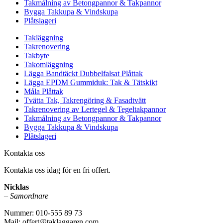
Takmålning av Betongpannor & Takpannor
Bygga Takkupa & Vindskupa
Plåtslageri
Takläggning
Takrenovering
Takbyte
Takomläggning
Lägga Bandtäckt Dubbelfalsat Plåttak
Lägga EPDM Gummiduk: Tak & Tätskikt
Måla Plåttak
Tvätta Tak, Takrengöring & Fasadtvätt
Takrenovering av Lertegel & Tegeltakpannor
Takmålning av Betongpannor & Takpannor
Bygga Takkupa & Vindskupa
Plåtslageri
Kontakta oss
Kontakta oss idag för en fri offert.
Nicklas
–
Samordnare
Nummer: 010-555 89 73
Mail: offert@taklaggaren.com