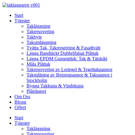
Skip
to
Start
content
Tjänster
Takläggning
Takrenovering
Takbyte
Takomläggning
Tvätta Tak, Takrengöring & Fasadtvätt
Lägga Bandtäckt Dubbelfalsat Plåttak
Lägga EPDM Gummiduk: Tak & Tätskikt
Måla Plåttak
Takrenovering av Lertegel & Tegeltakpannor
Takmålning av Betongpannor & Takpannor i
Stockholm
Bygga Takkupa & Vindskupa
Plåtslageri
Om Oss
Blogg
Offert
Start
Tjänster
Takläggning
Takrenovering