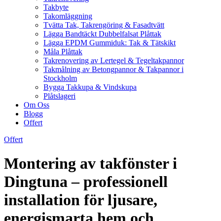
Takbyte
Takomläggning
Tvätta Tak, Takrengöring & Fasadtvätt
Lägga Bandtäckt Dubbelfalsat Plåttak
Lägga EPDM Gummiduk: Tak & Tätskikt
Måla Plåttak
Takrenovering av Lertegel & Tegeltakpannor
Takmålning av Betongpannor & Takpannor i
Stockholm
Bygga Takkupa & Vindskupa
Plåtslageri
Om Oss
Blogg
Offert
Offert
Montering av takfönster i
Dingtuna – professionell
installation för ljusare,
energismarta hem och