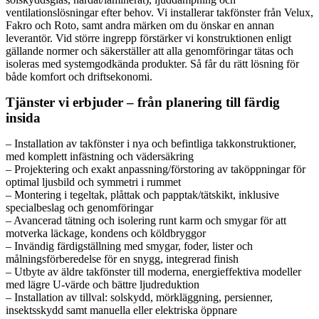
ventilationslösningar efter behov. Vi installerar takfönster från Velux,
Fakro och Roto, samt andra märken om du önskar en annan
leverantör. Vid större ingrepp förstärker vi konstruktionen enligt
gällande normer och säkerställer att alla genomföringar tätas och
isoleras med systemgodkända produkter. Så får du rätt lösning för
både komfort och driftsekonomi.
Tjänster vi erbjuder – från planering till färdig
insida
– Installation av takfönster i nya och befintliga takkonstruktioner,
med komplett infästning och vädersäkring
– Projektering och exakt anpassning/förstoring av taköppningar för
optimal ljusbild och symmetri i rummet
– Montering i tegeltak, plåttak och papptak/tätskikt, inklusive
specialbeslag och genomföringar
– Avancerad tätning och isolering runt karm och smygar för att
motverka läckage, kondens och köldbryggor
– Invändig färdigställning med smygar, foder, lister och
målningsförberedelse för en snygg, integrerad finish
– Utbyte av äldre takfönster till moderna, energieffektiva modeller
med lägre U-värde och bättre ljudreduktion
– Installation av tillval: solskydd, mörkläggning, persienner,
insektsskydd samt manuella eller elektriska öppnare