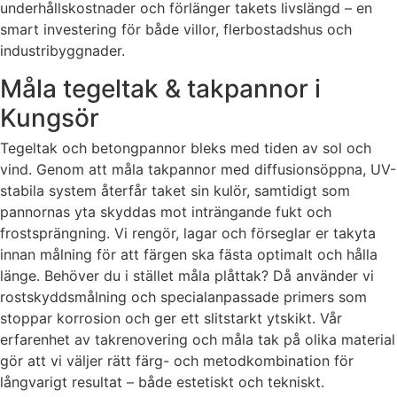
underhållskostnader och förlänger takets livslängd – en
smart investering för både villor, flerbostadshus och
industribyggnader.
Måla tegeltak & takpannor i
Kungsör
Tegeltak och betongpannor bleks med tiden av sol och
vind. Genom att måla takpannor med diffusionsöppna, UV-
stabila system återfår taket sin kulör, samtidigt som
pannornas yta skyddas mot inträngande fukt och
frostsprängning. Vi rengör, lagar och förseglar er takyta
innan målning för att färgen ska fästa optimalt och hålla
länge. Behöver du i stället måla plåttak? Då använder vi
rostskyddsmålning och specialanpassade primers som
stoppar korrosion och ger ett slitstarkt ytskikt. Vår
erfarenhet av takrenovering och måla tak på olika material
gör att vi väljer rätt färg- och metodkombination för
långvarigt resultat – både estetiskt och tekniskt.