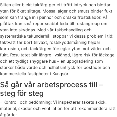
Sliten eller blekt takfärg ger ett trött intryck och blottar
ytan för ökat slitage. Mossa, alger och smuts binder fukt
som kan tränga in i pannor och orsaka frostskador. På
plåttak kan små repor snabbt leda till rostangrepp om
ytan inte skyddas. Med vår takbehandling och
systematiska takunderhåll stoppar vi dessa problem i tid:
taktvätt tar bort tillväxt, rostskyddsmålning hejdar
korrosion, och täckfärgen förseglar ytan mot väder och
fukt. Resultatet blir längre livslängd, lägre risk för läckage
och ett tydligt snyggare hus – en uppgradering som
stärker både värde och helhetsintryck för bostäder och
kommersiella fastigheter i Kungsör.
Så går vår arbetsprocess till –
steg för steg
– Kontroll och bedömning: Vi inspekterar takets skick,
material, skador och ventilation för att rekommendera rätt
åtgärder.