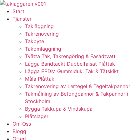
Skip
to
Start
content
Tjänster
Takläggning
Takrenovering
Takbyte
Takomläggning
Tvätta Tak, Takrengöring & Fasadtvätt
Lägga Bandtäckt Dubbelfalsat Plåttak
Lägga EPDM Gummiduk: Tak & Tätskikt
Måla Plåttak
Takrenovering av Lertegel & Tegeltakpannor
Takmålning av Betongpannor & Takpannor i
Stockholm
Bygga Takkupa & Vindskupa
Plåtslageri
Om Oss
Blogg
Offert