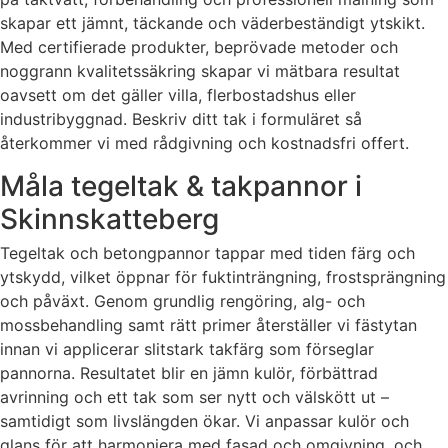
skapar ett jämnt, täckande och väderbeständigt ytskikt.
Med certifierade produkter, beprövade metoder och
noggrann kvalitetssäkring skapar vi mätbara resultat
oavsett om det gäller villa, flerbostadshus eller
industribyggnad. Beskriv ditt tak i formuläret så
återkommer vi med rådgivning och kostnadsfri offert.
Måla tegeltak & takpannor i
Skinnskatteberg
Tegeltak och betongpannor tappar med tiden färg och
ytskydd, vilket öppnar för fuktinträngning, frostsprängning
och påväxt. Genom grundlig rengöring, alg- och
mossbehandling samt rätt primer återställer vi fästytan
innan vi applicerar slitstark takfärg som förseglar
pannorna. Resultatet blir en jämn kulör, förbättrad
avrinning och ett tak som ser nytt och välskött ut –
samtidigt som livslängden ökar. Vi anpassar kulör och
glans för att harmoniera med fasad och omgivning, och