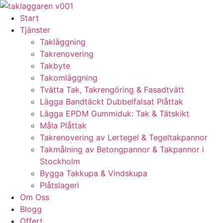
Skip
to
Start
content
Tjänster
Takläggning
Takrenovering
Takbyte
Takomläggning
Tvätta Tak, Takrengöring & Fasadtvätt
Lägga Bandtäckt Dubbelfalsat Plåttak
Lägga EPDM Gummiduk: Tak & Tätskikt
Måla Plåttak
Takrenovering av Lertegel & Tegeltakpannor
Takmålning av Betongpannor & Takpannor i
Stockholm
Bygga Takkupa & Vindskupa
Plåtslageri
Om Oss
Blogg
Offert