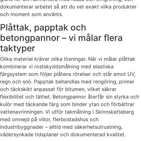
dokumenterar arbetet så att du vet exakt vilka produkter
och moment som använts.
Plåttak, papptak och
betongpannor – vi målar flera
taktyper
Olika material kräver olika lösningar. När vi målar plåttak
kombinerar vi rostskyddsmålning med elastiska
färgsystem som följer plåtens rörelser och står emot UV,
regn och snö. Papptak behandlas med rengöring, primer
och täckskikt anpassat för bitumen, vilket säkrar
flexibilitet och täthet. Betongpannor återfår sin styrka och
kulör med täckande färg som binder ytan och förbättrar
vattenavrinningen. Vi utför takmålning i Skinnskatteberg
med omnejd på villor, flerbostadshus och
industribyggnader – alltid med säkerhetsutrustning,
vädersynkade tidsplaner och dokumenterad kvalitet.