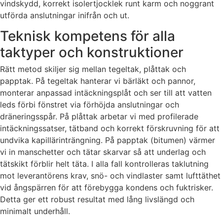
vindskydd, korrekt isolertjocklek runt karm och noggrant
utförda anslutningar inifrån och ut.
Teknisk kompetens för alla
taktyper och konstruktioner
Rätt metod skiljer sig mellan tegeltak, plåttak och
papptak. På tegeltak hanterar vi bärläkt och pannor,
monterar anpassad intäckningsplåt och ser till att vatten
leds förbi fönstret via förhöjda anslutningar och
dräneringsspår. På plåttak arbetar vi med profilerade
intäckningssatser, tätband och korrekt förskruvning för att
undvika kapillärinträngning. På papptak (bitumen) värmer
vi in manschetter och tätar skarvar så att underlag och
tätskikt förblir helt täta. I alla fall kontrolleras taklutning
mot leverantörens krav, snö- och vindlaster samt lufttäthet
vid ångspärren för att förebygga kondens och fuktrisker.
Detta ger ett robust resultat med lång livslängd och
minimalt underhåll.