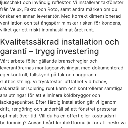
ljusschakt och invändig reflektor. Vi installerar takfönster
från Velux, Fakro och Roto, samt andra märken om du
önskar en annan leverantör. Med korrekt dimensionerad
ventilation och tät ångspärr minskar risken för kondens,
vilket ger ett friskt inomhusklimat året runt.
Kvalitetssäkrad installation och
garanti – trygg investering
Vårt arbete följer gällande branschregler och
leverantörernas montageanvisningar, med dokumenterad
egenkontroll, fallskydd på tak och noggrann
slutbesiktning. Vi trycktestar lufttäthet vid behov,
säkerställer isolering runt karm och kontrollerar samtliga
anslutningar för att eliminera köldbryggor och
läckagepunkter. Efter färdig installation går vi igenom
drift, rengöring och underhåll så att fönstret presterar
optimalt över tid. Vill du ha en offert eller kostnadsfri
bedömning? Använd vårt kontaktformulär för att beskriva