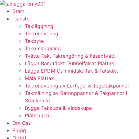
Skip
to
Start
content
Tjänster
Takläggning
Takrenovering
Takbyte
Takomläggning
Tvätta Tak, Takrengöring & Fasadtvätt
Lägga Bandtäckt Dubbelfalsat Plåttak
Lägga EPDM Gummiduk: Tak & Tätskikt
Måla Plåttak
Takrenovering av Lertegel & Tegeltakpannor
Takmålning av Betongpannor & Takpannor i
Stockholm
Bygga Takkupa & Vindskupa
Plåtslageri
Om Oss
Blogg
Offert