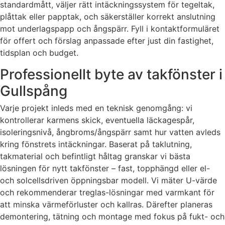
standardmått, väljer rätt intäckningssystem för tegeltak,
plåttak eller papptak, och säkerställer korrekt anslutning
mot underlagspapp och ångspärr. Fyll i kontaktformuläret
för offert och förslag anpassade efter just din fastighet,
tidsplan och budget.
Professionellt byte av takfönster i
Gullspång
Varje projekt inleds med en teknisk genomgång: vi
kontrollerar karmens skick, eventuella läckagespår,
isoleringsnivå, ångbroms/ångspärr samt hur vatten avleds
kring fönstrets intäckningar. Baserat på taklutning,
takmaterial och befintligt håltag granskar vi bästa
lösningen för nytt takfönster – fast, topphängd eller el-
och solcellsdriven öppningsbar modell. Vi mäter U-värde
och rekommenderar treglas-lösningar med varmkant för
att minska värmeförluster och kallras. Därefter planeras
demontering, tätning och montage med fokus på fukt- och