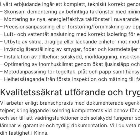
I vårt erbjudande ingår ett komplett, tekniskt korrekt ge
– Skonsam demontering av befintliga takfönster med mini
– Montering av nya, energieffektiva takfönster i nuvarande
– Precisionsanpassning eller förstoring/förminskning av ö
– Luft- och vattentät anslutning med korrekt isolering för et
– Utbyte av slitna, dragiga eller läckande enheter mot mod
– Invändig återställning av smygar, foder och karmdetaljer 
– Installation av tillbehör: solskydd, mörkläggning, insekts
– Optimering av inomhusklimat genom ökat ljusinsläpp och 
– Metodanpassning för tegeltak, plåt och papp samt hänsyn
– Helhetsåtagande från första inspektion och mätning till fär
Kvalitetssäkrat utförande och try
Vi arbetar enligt branschpraxis med dokumenterade egenkon
tejper; kringliggande isolering kompletteras vid behov fö
och ser till att vädringsfunktioner och solskydd fungerar som
lämnar vi garantier och tydlig dokumentation. Vill du veta 
din fastighet i Kinna.