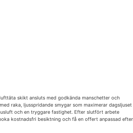
 lufttäta skikt ansluts med godkända manschetter och
vi med raka, ljusspridande smygar som maximerar dagsljuset
usluft och en tryggare fastighet. Efter slutfört arbete
 boka kostnadsfri besiktning och få en offert anpassad efter