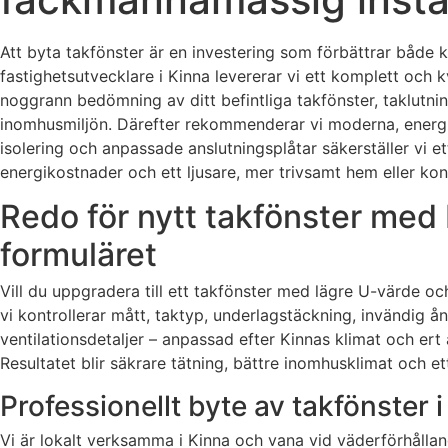
Att byta takfönster är en investering som förbättrar både 
fastighetsutvecklare i Kinna levererar vi ett komplett och k
noggrann bedömning av ditt befintliga takfönster, taklutnin
inomhusmiljön. Därefter rekommenderar vi moderna, energie
isolering och anpassade anslutningsplåtar säkerställer vi ett
energikostnader och ett ljusare, mer trivsamt hem eller kon
Redo för nytt takfönster med 
formuläret
Vill du uppgradera till ett takfönster med lägre U-värde oc
vi kontrollerar mått, taktyp, underlagstäckning, invändig å
ventilationsdetaljer – anpassad efter Kinnas klimat och er
Resultatet blir säkrare tätning, bättre inomhusklimat och ett
Professionellt byte av takfönster 
Vi är lokalt verksamma i Kinna och vana vid väderförhålland