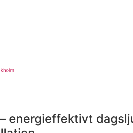
ckholm
 – energieffektivt dagsl
lation