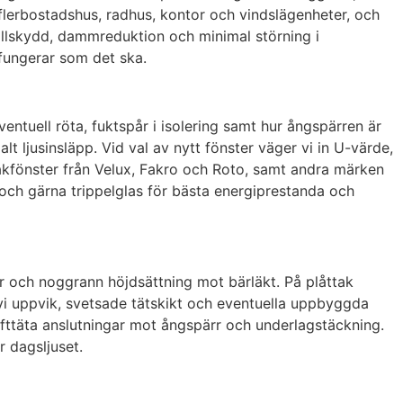
, flerbostadshus, radhus, kontor och vindslägenheter, och
llskydd, dammreduktion och minimal störning i
 fungerar som det ska.
entuell röta, fuktspår i isolering samt hur ångspärren är
t ljusinsläpp. Vid val av nytt fönster väger vi in U-värde,
takfönster från Velux, Fakro och Roto, samt andra märken
 och gärna trippelglas för bästa energiprestanda och
r och noggrann höjdsättning mot bärläkt. På plåttak
r vi uppvik, svetsade tätskikt och eventuella uppbyggda
lufttäta anslutningar mot ångspärr och underlagstäckning.
r dagsljuset.