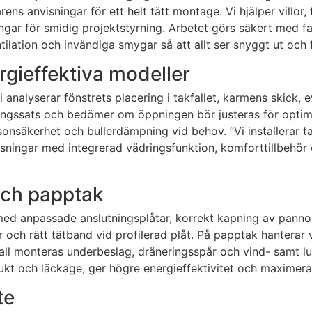
ens anvisningar för ett helt tätt montage. Vi hjälper villor
ar för smidig projektstyrning. Arbetet görs säkert med fa
ntilation och invändiga smygar så att allt ser snyggt ut och
rgieffektiva modeller
nalyserar fönstrets placering i takfallet, karmens skick, ev
eringssats och bedömer om öppningen bör justeras för optimal
rsonsäkerhet och bullerdämpning vid behov. “Vi installerar 
ösningar med integrerad vädringsfunktion, komforttillbehör
 och papptak
 med anpassade anslutningsplåtar, korrekt kapning av panno
jer och rätt tätband vid profilerad plåt. På papptak hantera
a fall monteras underbeslag, dräneringsspår och vind- samt 
 fukt och läckage, ger högre energieffektivitet och maximera
te