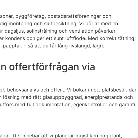
rsoner, byggföretag, bostadsrättsföreningar och
ärdig montering och slutbesiktning. Vi börjar med en
r dagsljus, solinstrålning och ventilation påverkar
 kondens och ger ett sunt luftflöde. Med korrekt tätning,
r papptak – så att du får lång livslängd, lägre
n offertförfrågan via
abb behovsanalys och offert. Vi bokar in ett platsbesök där
m en lösning med rätt glasuppbyggnad, energiprestanda och
 utförs med full dokumentation, egenkontroller och garanti.
agar. Det innebär att vi planerar logistiken noggrant,