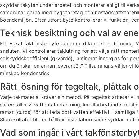
skyddar takytan under arbetet och monterar enligt tillverkar
samordnar gärna med byggföretag och bostadsrättsförening
boendemiljön. Efter utfört byte kontrollerar vi funktion, ve
Teknisk besiktning och val av ene
Ett lyckat takfönsterbyte börjar med korrekt bedömning. Vi a
ansluten. Vi kontrollerar taklutning för att välja rätt mont
solskyddskoefficient (g-värde), laminerat innerglas för pe
om du önskar en annan leverantör.” Tillsammans väljer vi l
minskad kondensrisk.
Rätt lösning för tegeltak, plåttak
Varje takmaterial kräver sin metod. På tegeltak arbetar vi
säkerställer vi vattentät infästning, kapillärbrytande detal
ramar (curbs) för att leda bort vatten effektivt. I samtlig
Slutresultatet blir en hållbar installation som skyddar mot
Vad som ingår i vårt takfönsterby