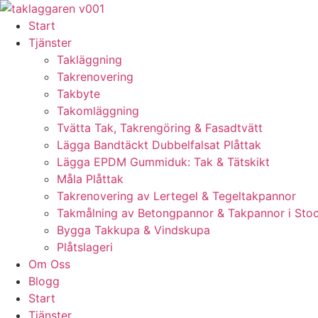
Skip
to
Start
content
Tjänster
Takläggning
Takrenovering
Takbyte
Takomläggning
Tvätta Tak, Takrengöring & Fasadtvätt
Lägga Bandtäckt Dubbelfalsat Plåttak
Lägga EPDM Gummiduk: Tak & Tätskikt
Måla Plåttak
Takrenovering av Lertegel & Tegeltakpannor
Takmålning av Betongpannor & Takpannor i Sto
Bygga Takkupa & Vindskupa
Plåtslageri
Om Oss
Blogg
Start
Tjänster