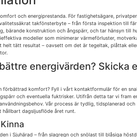
komfort och energiprestanda. För fastighetsägare, privatpe
valitetssäkrat takfönsterbyte – från första inspektion till f
g, bärande konstruktion och ångspärr, och tar hänsyn till hu
ffektiva modeller som minimerar värmeförluster, motverkar
 helt tätt resultat – oavsett om det är tegeltak, plåttak elle
tor.
bättre energivärden? Skicka e
h förbättrad komfort? Fyll i vårt kontaktformulär för en sn
ngspärr och eventuella fuktrisker. Utifrån detta tar vi fra
t användningsbehov. Vår process är tydlig, tidsplanerad och
 hållbart dagsljusflöde året runt.
i Kinna
en i Sjuhärad – från slagregn och snölast till blåsiga höstd