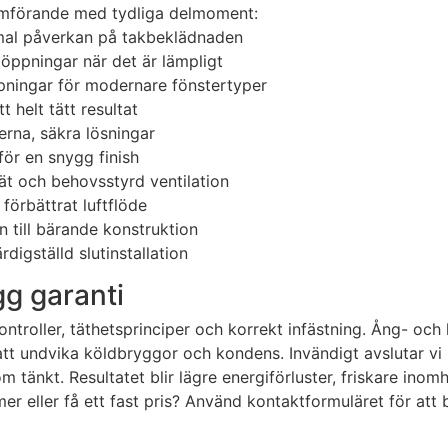
nomförande med tydliga delmoment:
mal påverkan på takbeklädnaden
 öppningar när det är lämpligt
ppningar för modernare fönstertyper
t helt tätt resultat
erna, säkra lösningar
för en snygg finish
nät och behovsstyrd ventilation
förbättrat luftflöde
 till bärande konstruktion
digställd slutinstallation
gg garanti
troller, täthetsprinciper och korrekt infästning. Ång- och
r att undvika köldbryggor och kondens. Invändigt avslutar 
 tänkt. Resultatet blir lägre energiförluster, friskare inomh
mer eller få ett fast pris? Använd kontaktformuläret för att