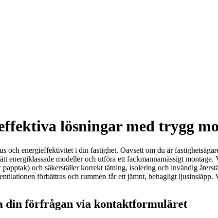
ieffektiva lösningar med trygg m
us och energieffektivitet i din fastighet. Oavsett om du är fastighetsägar
lja rätt energiklassade modeller och utföra ett fackmannamässigt montag
ller papptak) och säkerställer korrekt tätning, isolering och invändig åte
lationen förbättras och rummen får ett jämnt, behagligt ljusinsläpp. Vår
a din förfrågan via kontaktformuläret