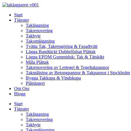
Skip
to
Start
content
Tjänster
Takläggning
Takrenovering
Takbyte
Takomläggning
Tvätta Tak, Takrengöring & Fasadtvätt
Lägga Bandtäckt Dubbelfalsat Plåttak
Lägga EPDM Gummiduk: Tak & Tätskikt
Måla Plåttak
Takrenovering av Lertegel & Tegeltakpannor
Takmålning av Betongpannor & Takpannor i Stockholm
Bygga Takkupa & Vindskupa
Plåtslageri
Om Oss
Blogg
Start
Tjänster
Takläggning
Takrenovering
Takbyte
Takomläggning