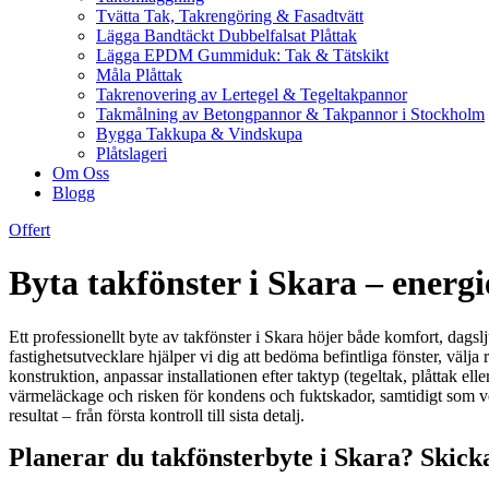
Tvätta Tak, Takrengöring & Fasadtvätt
Lägga Bandtäckt Dubbelfalsat Plåttak
Lägga EPDM Gummiduk: Tak & Tätskikt
Måla Plåttak
Takrenovering av Lertegel & Tegeltakpannor
Takmålning av Betongpannor & Takpannor i Stockholm
Bygga Takkupa & Vindskupa
Plåtslageri
Om Oss
Blogg
Offert
Byta takfönster i Skara – energ
Ett professionellt byte av takfönster i Skara höjer både komfort, dagslj
fastighetsutvecklare hjälper vi dig att bedöma befintliga fönster, vä
konstruktion, anpassar installationen efter taktyp (tegeltak, plåttak e
värmeläckage och risken för kondens och fuktskador, samtidigt som venti
resultat – från första kontroll till sista detalj.
Planerar du takfönsterbyte i Skara? Skick