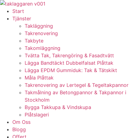
Skip
to
Start
content
Tjänster
Takläggning
Takrenovering
Takbyte
Takomläggning
Tvätta Tak, Takrengöring & Fasadtvätt
Lägga Bandtäckt Dubbelfalsat Plåttak
Lägga EPDM Gummiduk: Tak & Tätskikt
Måla Plåttak
Takrenovering av Lertegel & Tegeltakpannor
Takmålning av Betongpannor & Takpannor i
Stockholm
Bygga Takkupa & Vindskupa
Plåtslageri
Om Oss
Blogg
Offert