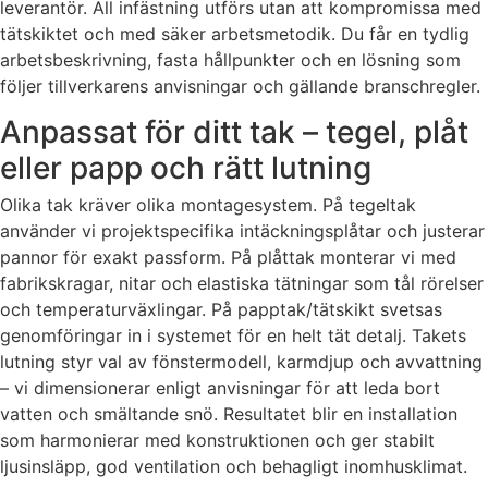
leverantör. All infästning utförs utan att kompromissa med
tätskiktet och med säker arbetsmetodik. Du får en tydlig
arbetsbeskrivning, fasta hållpunkter och en lösning som
följer tillverkarens anvisningar och gällande branschregler.
Anpassat för ditt tak – tegel, plåt
eller papp och rätt lutning
Olika tak kräver olika montagesystem. På tegeltak
använder vi projektspecifika intäckningsplåtar och justerar
pannor för exakt passform. På plåttak monterar vi med
fabrikskragar, nitar och elastiska tätningar som tål rörelser
och temperaturväxlingar. På papptak/tätskikt svetsas
genomföringar in i systemet för en helt tät detalj. Takets
lutning styr val av fönstermodell, karmdjup och avvattning
– vi dimensionerar enligt anvisningar för att leda bort
vatten och smältande snö. Resultatet blir en installation
som harmonierar med konstruktionen och ger stabilt
ljusinsläpp, god ventilation och behagligt inomhusklimat.