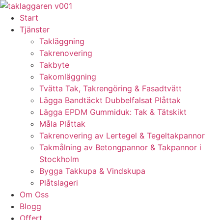
Skip
to
Start
content
Tjänster
Takläggning
Takrenovering
Takbyte
Takomläggning
Tvätta Tak, Takrengöring & Fasadtvätt
Lägga Bandtäckt Dubbelfalsat Plåttak
Lägga EPDM Gummiduk: Tak & Tätskikt
Måla Plåttak
Takrenovering av Lertegel & Tegeltakpannor
Takmålning av Betongpannor & Takpannor i
Stockholm
Bygga Takkupa & Vindskupa
Plåtslageri
Om Oss
Blogg
Offert