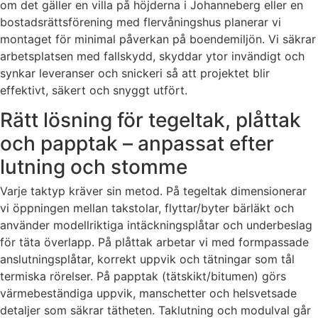
om det gäller en villa på höjderna i Johanneberg eller en
bostadsrättsförening med flervåningshus planerar vi
montaget för minimal påverkan på boendemiljön. Vi säkrar
arbetsplatsen med fallskydd, skyddar ytor invändigt och
synkar leveranser och snickeri så att projektet blir
effektivt, säkert och snyggt utfört.
Rätt lösning för tegeltak, plåttak
och papptak – anpassat efter
lutning och stomme
Varje taktyp kräver sin metod. På tegeltak dimensionerar
vi öppningen mellan takstolar, flyttar/byter bärläkt och
använder modellriktiga intäckningsplåtar och underbeslag
för täta överlapp. På plåttak arbetar vi med formpassade
anslutningsplåtar, korrekt uppvik och tätningar som tål
termiska rörelser. På papptak (tätskikt/bitumen) görs
värmebeständiga uppvik, manschetter och helsvetsade
detaljer som säkrar tätheten. Taklutning och modulval går