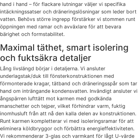
hand i hand – för flackare lutningar väljer vi specifika
intäckningssatser och dräneringslösningar som leder bort
vatten. Behövs större ingrepp förstärker vi stommen runt
öppningen med ramar och avväxlare för att bevara
bärighet och formstabilitet.
Maximal täthet, smart isolering
och fuktsäkra detaljer
Lång livslängd börjar i detaljerna. Vi ansluter
underlagstak/duk till fönsterkonstruktionen med
förmonterade kragar, tätband och dräneringsspår som tar
hand om inträngande kondensvatten. Invändigt ansluter vi
ångspärren lufttätt mot karmen med godkända
manschetter och tejper, vilket förhindrar varm, fuktig
inomhusluft från att nå den kalla delen av konstruktionen.
Runt karmen kompletterar vi med isoleringsramar för att
eliminera köldbryggor och förbättra energieffektiviteten.
Vi rekommenderar 3-glas och varmkant för lågt U-värde