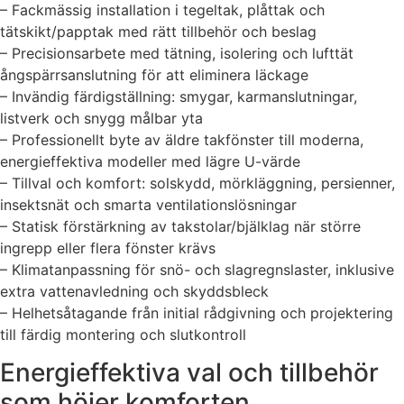
– Fackmässig installation i tegeltak, plåttak och
tätskikt/papptak med rätt tillbehör och beslag
– Precisionsarbete med tätning, isolering och lufttät
ångspärrsanslutning för att eliminera läckage
– Invändig färdigställning: smygar, karmanslutningar,
listverk och snygg målbar yta
– Professionellt byte av äldre takfönster till moderna,
energieffektiva modeller med lägre U-värde
– Tillval och komfort: solskydd, mörkläggning, persienner,
insektsnät och smarta ventilationslösningar
– Statisk förstärkning av takstolar/bjälklag när större
ingrepp eller flera fönster krävs
– Klimatanpassning för snö- och slagregnslaster, inklusive
extra vattenavledning och skyddsbleck
– Helhetsåtagande från initial rådgivning och projektering
till färdig montering och slutkontroll
Energieffektiva val och tillbehör
som höjer komforten