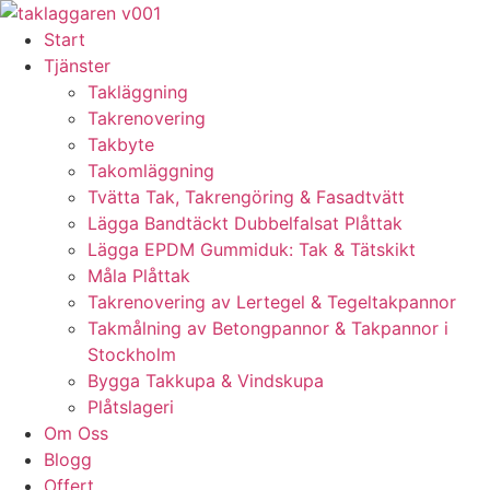
Skip
to
Start
content
Tjänster
Takläggning
Takrenovering
Takbyte
Takomläggning
Tvätta Tak, Takrengöring & Fasadtvätt
Lägga Bandtäckt Dubbelfalsat Plåttak
Lägga EPDM Gummiduk: Tak & Tätskikt
Måla Plåttak
Takrenovering av Lertegel & Tegeltakpannor
Takmålning av Betongpannor & Takpannor i
Stockholm
Bygga Takkupa & Vindskupa
Plåtslageri
Om Oss
Blogg
Offert