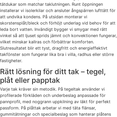
tätdukar som matchar taklutningen. Runt öppningen
installerar vi isolerkilar och ansluter ångspärren lufttätt för
att undvika kondens. På utsidan monterar vi
skorstensplåt/bleck och förhöjt underlag vid behov för att
leda bort vatten. Invändigt bygger vi smygar med rätt
vinkel så att ljuset sprids jämnt och konvektionen fungerar,
vilket minskar kallras och förbättrar komforten.
Slutresultatet blir ett tyst, dragfritt och energieffektivt
takfönster som fungerar lika bra i villa, radhus eller större
fastigheter.
Rätt lösning för ditt tak – tegel,
plåt eller papptak
Varje tak kräver sin metodik. På tegeltak använder vi
profilerade förkläden och underbeslag anpassade för
pannprofil, med noggrann uppkilning av läkt för perfekt
passform. På plåttak arbetar vi med täta flänsar,
gummitätningar och specialbeslag som hanterar plåtens