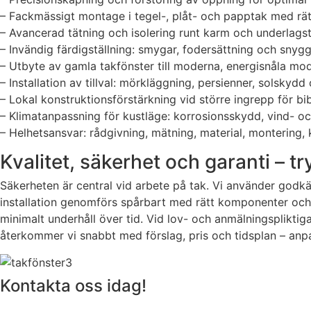
– Fackmässigt montage i tegel-, plåt- och papptak med rä
– Avancerad tätning och isolering runt karm och underlagst
– Invändig färdigställning: smygar, fodersättning och snyg
– Utbyte av gamla takfönster till moderna, energisnåla mo
– Installation av tillval: mörkläggning, persienner, solskydd
– Lokal konstruktionsförstärkning vid större ingrepp för bi
– Klimatanpassning för kustläge: korrosionsskydd, vind- oc
– Helhetsansvar: rådgivning, mätning, material, montering, 
Kvalitet, säkerhet och garanti – t
Säkerheten är central vid arbete på tak. Vi använder godk
installation genomförs spårbart med rätt komponenter och 
minimalt underhåll över tid. Vid lov- och anmälningspliktiga
återkommer vi snabbt med förslag, pris och tidsplan – anpa
Kontakta oss idag!