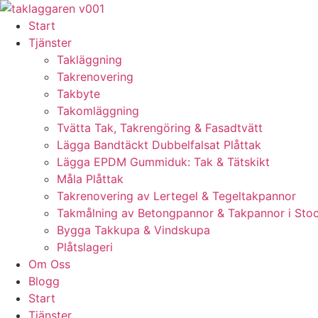
Skip
to
Start
content
Tjänster
Takläggning
Takrenovering
Takbyte
Takomläggning
Tvätta Tak, Takrengöring & Fasadtvätt
Lägga Bandtäckt Dubbelfalsat Plåttak
Lägga EPDM Gummiduk: Tak & Tätskikt
Måla Plåttak
Takrenovering av Lertegel & Tegeltakpannor
Takmålning av Betongpannor & Takpannor i Sto
Bygga Takkupa & Vindskupa
Plåtslageri
Om Oss
Blogg
Start
Tjänster