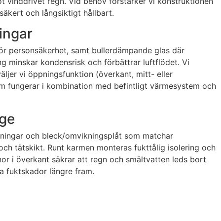
 vinddrivet regn. Vid behov förstärker vi konstruktionen
säkert och långsiktigt hållbart.
ningar
s för personsäkerhet, samt bullerdämpande glas där
ng minskar kondensrisk och förbättrar luftflödet. Vi
ljer vi öppningsfunktion (överkant, mitt- eller
m fungerar i kombination med befintligt värmesystem och
age
utningar och bleck/omvikningsplåt som matchar
 och tätskikt. Runt karmen monteras fukttålig isolering och
or i överkant säkrar att regn och smältvatten leds bort
a fuktskador längre fram.