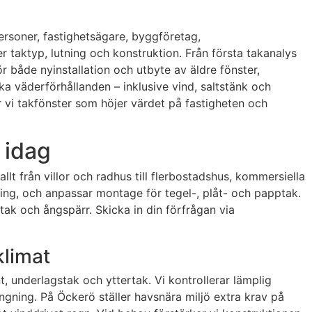
personer, fastighetsägare, byggföretag,
 taktyp, lutning och konstruktion. Från första takanalys
tför både nyinstallation och utbyte av äldre fönster,
ka väderförhållanden – inklusive vind, saltstänk och
r vi takfönster som höjer värdet på fastigheten och
 idag
llt från villor och radhus till flerbostadshus, kommersiella
tning, och anpassar montage för tegel-, plåt- och papptak.
tak och ångspärr. Skicka in din förfrågan via
klimat
t, underlagstak och yttertak. Vi kontrollerar lämplig
rängning. På Öckerö ställer havsnära miljö extra krav på