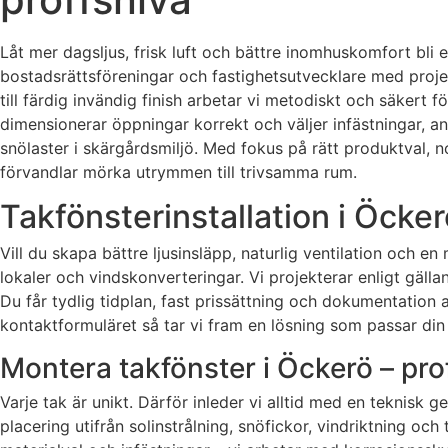
Låt mer dagsljus, frisk luft och bättre inomhuskomfort bli e
bostadsrättsföreningar och fastighetsutvecklare med proje
till färdig invändig finish arbetar vi metodiskt och säkert fö
dimensionerar öppningar korrekt och väljer infästningar, a
snölaster i skärgårdsmiljö. Med fokus på rätt produktval, 
förvandlar mörka utrymmen till trivsamma rum.
Takfönsterinstallation i Öcker
Vill du skapa bättre ljusinsläpp, naturlig ventilation och e
lokaler och vindskonverteringar. Vi projekterar enligt gäll
Du får tydlig tidplan, fast prissättning och dokumentation
kontaktformuläret så tar vi fram en lösning som passar din
Montera takfönster i Öckerö – prof
Varje tak är unikt. Därför inleder vi alltid med en teknisk
placering utifrån solinstrålning, snöfickor, vindriktning oc