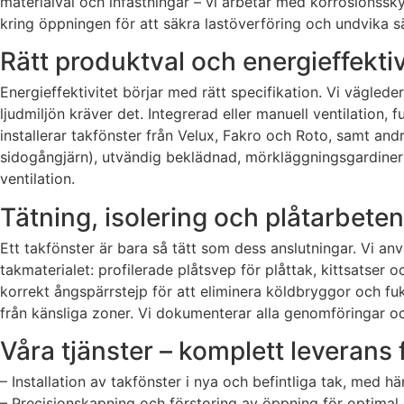
materialval och infästningar – vi arbetar med korrosionss
kring öppningen för att säkra lastöverföring och undvika sätt
Rätt produktval och energieffektivi
Energieffektivitet börjar med rätt specifikation. Vi vägle
ljudmiljön kräver det. Integrerad eller manuell ventilation
installerar takfönster från Velux, Fakro och Roto, samt an
sidogångjärn), utvändig beklädnad, mörkläggningsgardiner
ventilation.
Tätning, isolering och plåtarbete
Ett takfönster är bara så tätt som dess anslutningar. Vi
takmaterialet: profilerade plåtsvep för plåttak, kittsatser 
korrekt ångspärrstejp för att eliminera köldbryggor och f
från känsliga zoner. Vi dokumenterar alla genomföringar o
Våra tjänster – komplett leverans f
– Installation av takfönster i nya och befintliga tak, med hän
– Precisionskapning och förstoring av öppning för optimal 