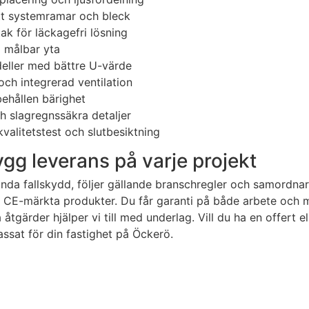
tt systemramar och bleck
ak för läckagefri lösning
g målbar yta
deller med bättre U-värde
 och integrerad ventilation
behållen bärighet
h slagregnssäkra detaljer
kvalitetstest och slutbesiktning
rygg leverans på varje projekt
ända fallskydd, följer gällande branschregler och samordn
CE-märkta produkter. Du får garanti på både arbete och ma
 åtgärder hjälper vi till med underlag. Vill du ha en offert 
ssat för din fastighet på Öckerö.