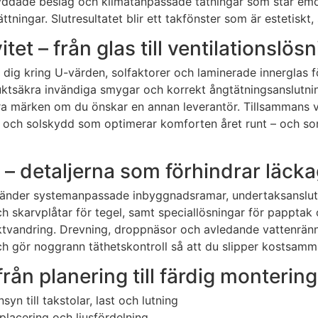
kyddade beslag och klimatanpassade tätningar som står emot
ningar. Slutresultatet blir ett takfönster som är estetiskt, 
tet – från glas till ventilationslös
der dig kring U-värden, solfaktorer och laminerade innergla
, fuktsäkra invändiga smygar och korrekt ångtätningsanslutni
dra märken om du önskar en annan leverantör. Tillsammans vä
 och solskydd som optimerar komforten året runt – och so
n – detaljerna som förhindrar läck
 använder systemanpassade inbyggnadsramar, undertaksansl
och skarvplåtar för tegel, samt speciallösningar för papptak
uktvandring. Drevning, droppnäsor och avledande vattenränn
ch gör noggrann täthetskontroll så att du slipper kostsamm
rån planering till färdig montering
syn till takstolar, last och lutning
placering och ljusfördelning