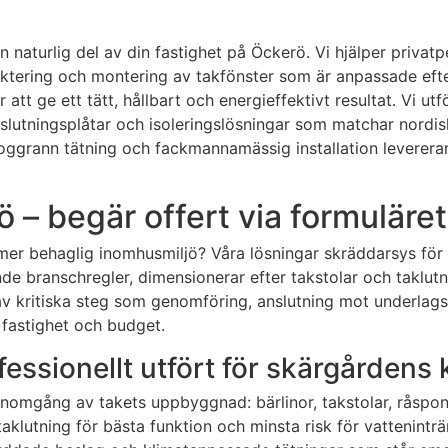
n naturlig del av din fastighet på Öckerö. Vi hjälper privat
ktering och montering av takfönster som är anpassade efter
r att ge ett tätt, hållbart och energieffektivt resultat. Vi u
nslutningsplåtar och isoleringslösningar som matchar nordis
noggrann tätning och fackmannamässig installation leverera
ö – begär offert via formuläret
n mer behaglig inomhusmiljö? Våra lösningar skräddarsys för a
ande branschregler, dimensionerar efter takstolar och taklu
 av kritiska steg som genomföring, anslutning mot underlags
 fastighet och budget.
essionellt utfört för skärgårdens 
 genomgång av takets uppbyggnad: bärlinor, takstolar, råspon
h taklutning för bästa funktion och minsta risk för vattenint