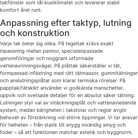
takfönster som tål kustklimatet och levererar stabil
komfort året runt.
Anpassning efter taktyp, lutning
och konstruktion
Varje tak beter sig olika. På tegeltak krävs exakt
inpassning mellan pannor, specialanpassade
genomföringar och noggrant utformade
vattenavrinningsvägar. På plåttak säkerställer vi tät,
formpassad infästning med rätt tätmassor, gummitätningar
och anslutningsplåtar som klarar termiska rörelser. På
papptak/tätskikt använder vi godkända manschetter,
uppvik och svetsade detaljer för en absolut säker tätning.
Lutningen styr val av intäckningsplåt och vattenavledande
system, medan bärigheten i takstolar och reglar avgör
behovet av förstärkning vid större öppningar. Vi tar ansvar
för helheten – från statik till snygg invändig smyg och
foder – så att funktionen matchar estetik och byggnorm.