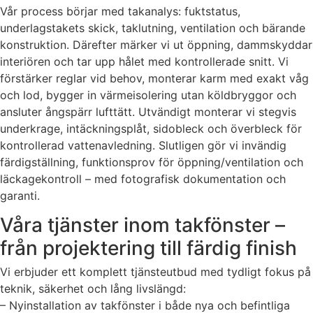
Vår process börjar med takanalys: fuktstatus,
underlagstakets skick, taklutning, ventilation och bärande
konstruktion. Därefter märker vi ut öppning, dammskyddar
interiören och tar upp hålet med kontrollerade snitt. Vi
förstärker reglar vid behov, monterar karm med exakt våg
och lod, bygger in värmeisolering utan köldbryggor och
ansluter ångspärr lufttätt. Utvändigt monterar vi stegvis
underkrage, intäckningsplåt, sidobleck och överbleck för
kontrollerad vattenavledning. Slutligen gör vi invändig
färdigställning, funktionsprov för öppning/ventilation och
läckagekontroll – med fotografisk dokumentation och
garanti.
Våra tjänster inom takfönster –
från projektering till färdig finish
Vi erbjuder ett komplett tjänsteutbud med tydligt fokus på
teknik, säkerhet och lång livslängd:
– Nyinstallation av takfönster i både nya och befintliga