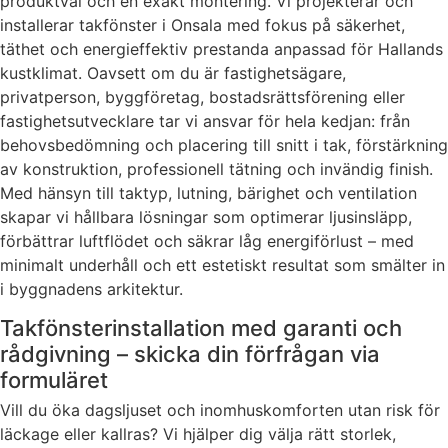
produktval och en exakt montering. Vi projekterar och
installerar takfönster i Onsala med fokus på säkerhet,
täthet och energieffektiv prestanda anpassad för Hallands
kustklimat. Oavsett om du är fastighetsägare,
privatperson, byggföretag, bostadsrättsförening eller
fastighetsutvecklare tar vi ansvar för hela kedjan: från
behovsbedömning och placering till snitt i tak, förstärkning
av konstruktion, professionell tätning och invändig finish.
Med hänsyn till taktyp, lutning, bärighet och ventilation
skapar vi hållbara lösningar som optimerar ljusinsläpp,
förbättrar luftflödet och säkrar låg energiförlust – med
minimalt underhåll och ett estetiskt resultat som smälter in
i byggnadens arkitektur.
Takfönsterinstallation med garanti och
rådgivning – skicka din förfrågan via
formuläret
Vill du öka dagsljuset och inomhuskomforten utan risk för
läckage eller kallras? Vi hjälper dig välja rätt storlek,