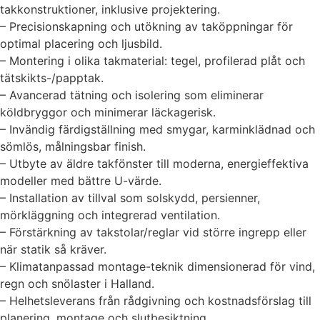
takkonstruktioner, inklusive projektering.
– Precisionskapning och utökning av taköppningar för
optimal placering och ljusbild.
– Montering i olika takmaterial: tegel, profilerad plåt och
tätskikts-/papptak.
– Avancerad tätning och isolering som eliminerar
köldbryggor och minimerar läckagerisk.
– Invändig färdigställning med smygar, karminklädnad och
sömlös, målningsbar finish.
– Utbyte av äldre takfönster till moderna, energieffektiva
modeller med bättre U-värde.
– Installation av tillval som solskydd, persienner,
mörkläggning och integrerad ventilation.
– Förstärkning av takstolar/reglar vid större ingrepp eller
när statik så kräver.
– Klimatanpassad montage-teknik dimensionerad för vind,
regn och snölaster i Halland.
– Helhetsleverans från rådgivning och kostnadsförslag till
planering, montage och slutbesiktning.