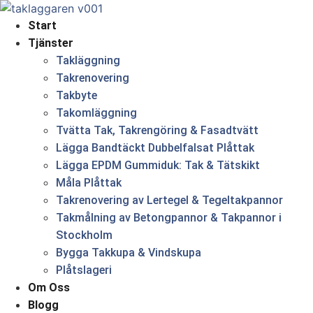
Skip
to
Start
content
Tjänster
Takläggning
Takrenovering
Takbyte
Takomläggning
Tvätta Tak, Takrengöring & Fasadtvätt
Lägga Bandtäckt Dubbelfalsat Plåttak
Lägga EPDM Gummiduk: Tak & Tätskikt
Måla Plåttak
Takrenovering av Lertegel & Tegeltakpannor
Takmålning av Betongpannor & Takpannor i
Stockholm
Bygga Takkupa & Vindskupa
Plåtslageri
Om Oss
Blogg