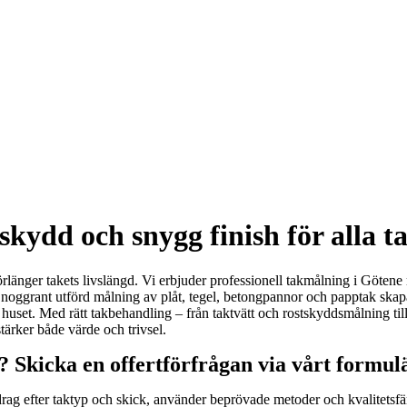
kydd och snygg finish för alla t
örlänger takets livslängd. Vi erbjuder professionell takmålning i Götene
ggrant utförd målning av plåt, tegel, betongpannor och papptak skapar vi
 av huset. Med rätt takbehandling – från taktvätt och rostskyddsmålning 
tärker både värde och trivsel.
e? Skicka en offertförfrågan via vårt formul
uppdrag efter taktyp och skick, använder beprövade metoder och kvalitet