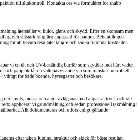
ektion till slutkontroll. Kontakta oss via formuläret för snabb
kmålning återställer vi kulör, glans och skydd. Efter en skonsam men
ndfärg och slitstark toppfärg anpassad för pannor. Behandlingen
ing för att bevara resultatet längre och sänka framtida kostnader.
skapar vi en tät och UV-beständig barriär som skyddar mot hårt väder,
nn- och papptak får en vattenavvisande yta som minskar mikrobiell
k – viktigt för både boende, hyresgäster och besökare.
ing där smuts, mossa och alger avlägsnas med anpassat tryck och rätt
r redo applicerar vi grundmålning och sedan professionell takmålning i
 hållbarhet. Allt dokumenteras och utförs enligt gällande
eras efter takets lutning, struktur och skick för bästa resultat.