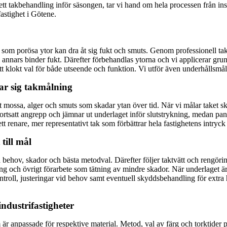
tt takbehandling inför säsongen, tar vi hand om hela processen från insp
astighet i Götene.
 som porösa ytor kan dra åt sig fukt och smuts. Genom professionell ta
 annars binder fukt. Därefter förbehandlas ytorna och vi applicerar gru
t klokt val för både utseende och funktion. Vi utför även underhållsmåln
nar sig takmålning
samt mossa, alger och smuts som skadar ytan över tid. När vi målar taket 
fortsatt angrepp och jämnar ut underlaget inför slutstrykning, medan pa
tt renare, mer representativt tak som förbättrar hela fastighetens intryc
 till mål
era behov, skador och bästa metodval. Därefter följer taktvätt och rengör
ng och övrigt förarbete som tätning av mindre skador. När underlaget ä
ontroll, justeringar vid behov samt eventuell skyddsbehandling för extra
industrifastigheter
anpassade för respektive material. Metod, val av färg och torktider plan