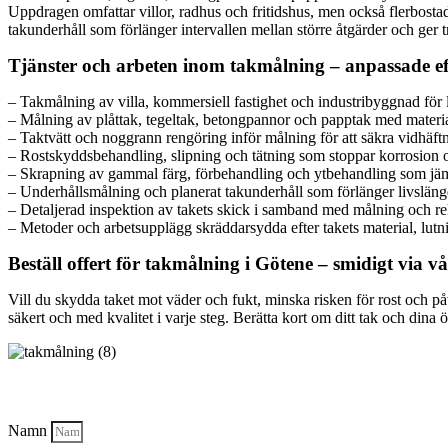
Uppdragen omfattar villor, radhus och fritidshus, men också flerbostads
takunderhåll som förlänger intervallen mellan större åtgärder och ger 
Tjänster och arbeten inom takmålning – anpassade ef
– Takmålning av villa, kommersiell fastighet och industribyggnad för
– Målning av plåttak, tegeltak, betongpannor och papptak med materi
– Taktvätt och noggrann rengöring inför målning för att säkra vidhäft
– Rostskyddsbehandling, slipning och tätning som stoppar korrosion 
– Skrapning av gammal färg, förbehandling och ytbehandling som jäm
– Underhållsmålning och planerat takunderhåll som förlänger livslän
– Detaljerad inspektion av takets skick i samband med målning och 
– Metoder och arbetsupplägg skräddarsydda efter takets material, lut
Beställ offert för takmålning i Götene – smidigt via v
Vill du skydda taket mot väder och fukt, minska risken för rost och på
säkert och med kvalitet i varje steg. Berätta kort om ditt tak och din
Namn