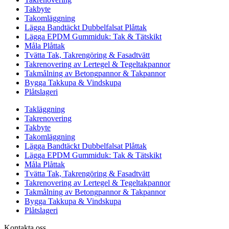
Takbyte
Takomläggning
Lägga Bandtäckt Dubbelfalsat Plåttak
Lägga EPDM Gummiduk: Tak & Tätskikt
Måla Plåttak
Tvätta Tak, Takrengöring & Fasadtvätt
Takrenovering av Lertegel & Tegeltakpannor
Takmålning av Betongpannor & Takpannor
Bygga Takkupa & Vindskupa
Plåtslageri
Takläggning
Takrenovering
Takbyte
Takomläggning
Lägga Bandtäckt Dubbelfalsat Plåttak
Lägga EPDM Gummiduk: Tak & Tätskikt
Måla Plåttak
Tvätta Tak, Takrengöring & Fasadtvätt
Takrenovering av Lertegel & Tegeltakpannor
Takmålning av Betongpannor & Takpannor
Bygga Takkupa & Vindskupa
Plåtslageri
Kontakta oss