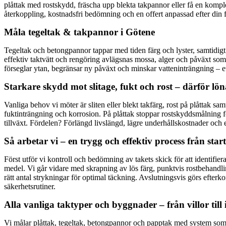
plåttak med rostskydd, fräscha upp blekta takpannor eller få en komple
återkoppling, kostnadsfri bedömning och en offert anpassad efter din f
Måla tegeltak & takpannor i Götene
Tegeltak och betongpannor tappar med tiden färg och lyster, samtidigt
effektiv taktvätt och rengöring avlägsnas mossa, alger och påväxt som
förseglar ytan, begränsar ny påväxt och minskar vatteninträngning – et
Starkare skydd mot slitage, fukt och rost – därför lö
Vanliga behov vi möter är sliten eller blekt takfärg, rost på plåttak 
fuktinträngning och korrosion. På plåttak stoppar rostskyddsmålning 
tillväxt. Fördelen? Förlängd livslängd, lägre underhållskostnader och e
Så arbetar vi – en trygg och effektiv process från start
Först utför vi kontroll och bedömning av takets skick för att identifi
medel. Vi går vidare med skrapning av lös färg, punktvis rostbehandli
rätt antal strykningar för optimal täckning. Avslutningsvis görs efterk
säkerhetsrutiner.
Alla vanliga taktyper och byggnader – från villor till 
Vi målar plåttak, tegeltak, betongpannor och papptak med system som är 