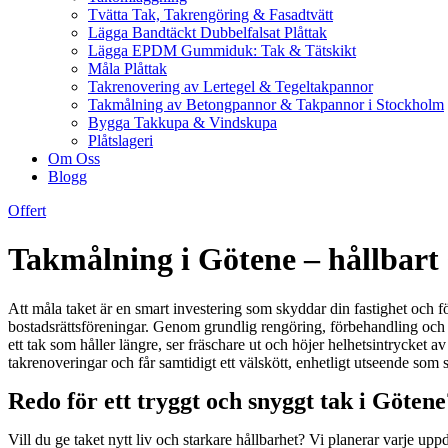
Tvätta Tak, Takrengöring & Fasadtvätt
Lägga Bandtäckt Dubbelfalsat Plåttak
Lägga EPDM Gummiduk: Tak & Tätskikt
Måla Plåttak
Takrenovering av Lertegel & Tegeltakpannor
Takmålning av Betongpannor & Takpannor i Stockholm
Bygga Takkupa & Vindskupa
Plåtslageri
Om Oss
Blogg
Offert
Takmålning i Götene – hållbart s
Att måla taket är en smart investering som skyddar din fastighet och f
bostadsrättsföreningar. Genom grundlig rengöring, förbehandling och no
ett tak som håller längre, ser fräschare ut och höjer helhetsintrycket
takrenoveringar och får samtidigt ett välskött, enhetligt utseende som s
Redo för ett tryggt och snyggt tak i Göten
Vill du ge taket nytt liv och starkare hållbarhet? Vi planerar varje 