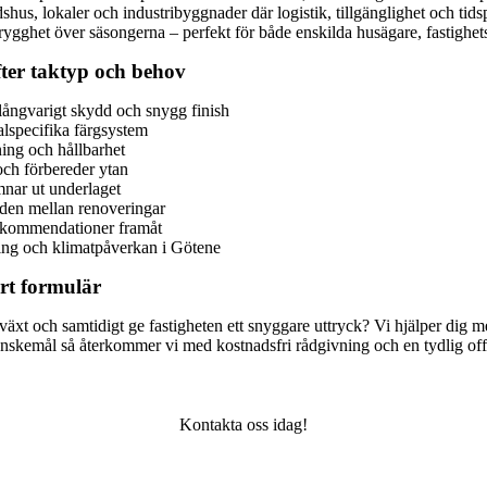
hus, lokaler och industribyggnader där logistik, tillgänglighet och tidsp
trygghet över säsongerna – perfekt för både enskilda husägare, fastighet
ter taktyp och behov
 långvarigt skydd och snygg finish
alspecifika färgsystem
ning och hållbarhet
och förbereder ytan
nar ut underlaget
gden mellan renoveringar
rekommendationer framåt
ning och klimatpåverkan i Götene
årt formulär
växt och samtidigt ge fastigheten ett snyggare uttryck? Vi hjälper dig m
a önskemål så återkommer vi med kostnadsfri rådgivning och en tydlig off
Kontakta oss idag!