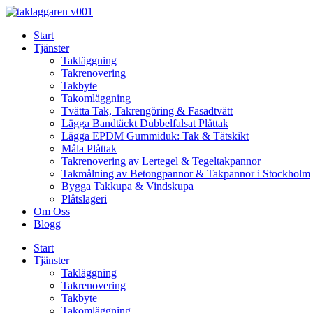
Skip
to
Start
content
Tjänster
Takläggning
Takrenovering
Takbyte
Takomläggning
Tvätta Tak, Takrengöring & Fasadtvätt
Lägga Bandtäckt Dubbelfalsat Plåttak
Lägga EPDM Gummiduk: Tak & Tätskikt
Måla Plåttak
Takrenovering av Lertegel & Tegeltakpannor
Takmålning av Betongpannor & Takpannor i Stockholm
Bygga Takkupa & Vindskupa
Plåtslageri
Om Oss
Blogg
Start
Tjänster
Takläggning
Takrenovering
Takbyte
Takomläggning