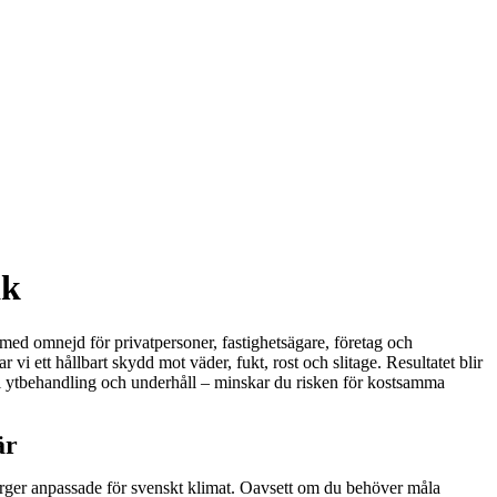
ak
 med omnejd för privatpersoner, fastighetsägare, företag och
 ett hållbart skydd mot väder, fukt, rost och slitage. Resultatet blir
till ytbehandling och underhåll – minskar du risken för kostsamma
är
sfärger anpassade för svenskt klimat. Oavsett om du behöver måla