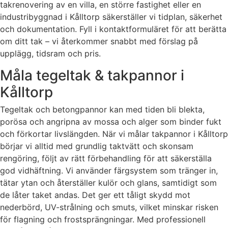
takrenovering av en villa, en större fastighet eller en
industribyggnad i Kålltorp säkerställer vi tidplan, säkerhet
och dokumentation. Fyll i kontaktformuläret för att berätta
om ditt tak – vi återkommer snabbt med förslag på
upplägg, tidsram och pris.
Måla tegeltak & takpannor i
Kålltorp
Tegeltak och betongpannor kan med tiden bli blekta,
porösa och angripna av mossa och alger som binder fukt
och förkortar livslängden. När vi målar takpannor i Kålltorp
börjar vi alltid med grundlig taktvätt och skonsam
rengöring, följt av rätt förbehandling för att säkerställa
god vidhäftning. Vi använder färgsystem som tränger in,
tätar ytan och återställer kulör och glans, samtidigt som
de låter taket andas. Det ger ett tåligt skydd mot
nederbörd, UV-strålning och smuts, vilket minskar risken
för flagning och frostsprängningar. Med professionell