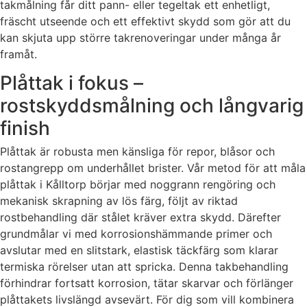
takmålning får ditt pann- eller tegeltak ett enhetligt,
fräscht utseende och ett effektivt skydd som gör att du
kan skjuta upp större takrenoveringar under många år
framåt.
Plåttak i fokus –
rostskyddsmålning och långvarig
finish
Plåttak är robusta men känsliga för repor, blåsor och
rostangrepp om underhållet brister. Vår metod för att måla
plåttak i Kålltorp börjar med noggrann rengöring och
mekanisk skrapning av lös färg, följt av riktad
rostbehandling där stålet kräver extra skydd. Därefter
grundmålar vi med korrosionshämmande primer och
avslutar med en slitstark, elastisk täckfärg som klarar
termiska rörelser utan att spricka. Denna takbehandling
förhindrar fortsatt korrosion, tätar skarvar och förlänger
plåttakets livslängd avsevärt. För dig som vill kombinera