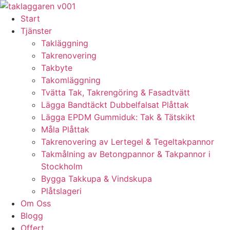
Skip
to
Start
content
Tjänster
Takläggning
Takrenovering
Takbyte
Takomläggning
Tvätta Tak, Takrengöring & Fasadtvätt
Lägga Bandtäckt Dubbelfalsat Plåttak
Lägga EPDM Gummiduk: Tak & Tätskikt
Måla Plåttak
Takrenovering av Lertegel & Tegeltakpannor
Takmålning av Betongpannor & Takpannor i
Stockholm
Bygga Takkupa & Vindskupa
Plåtslageri
Om Oss
Blogg
Offert