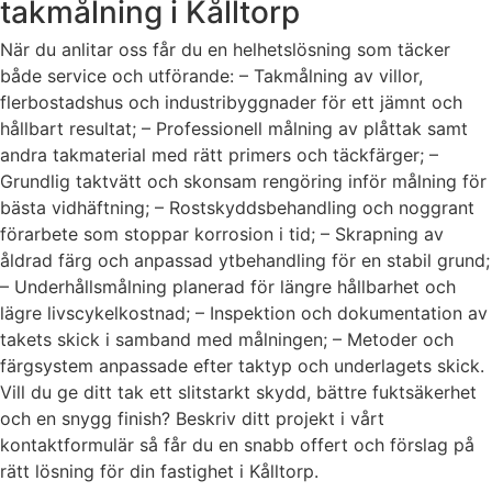
takmålning i Kålltorp
När du anlitar oss får du en helhetslösning som täcker
både service och utförande: – Takmålning av villor,
flerbostadshus och industribyggnader för ett jämnt och
hållbart resultat; – Professionell målning av plåttak samt
andra takmaterial med rätt primers och täckfärger; –
Grundlig taktvätt och skonsam rengöring inför målning för
bästa vidhäftning; – Rostskyddsbehandling och noggrant
förarbete som stoppar korrosion i tid; – Skrapning av
åldrad färg och anpassad ytbehandling för en stabil grund;
– Underhållsmålning planerad för längre hållbarhet och
lägre livscykelkostnad; – Inspektion och dokumentation av
takets skick i samband med målningen; – Metoder och
färgsystem anpassade efter taktyp och underlagets skick.
Vill du ge ditt tak ett slitstarkt skydd, bättre fuktsäkerhet
och en snygg finish? Beskriv ditt projekt i vårt
kontaktformulär så får du en snabb offert och förslag på
rätt lösning för din fastighet i Kålltorp.