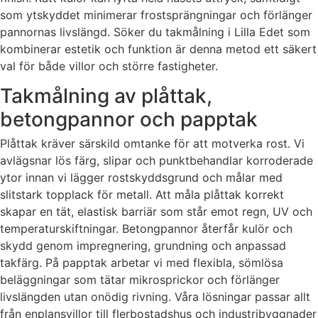
som ytskyddet minimerar frostsprängningar och förlänger
pannornas livslängd. Söker du takmålning i Lilla Edet som
kombinerar estetik och funktion är denna metod ett säkert
val för både villor och större fastigheter.
Takmålning av plåttak,
betongpannor och papptak
Plåttak kräver särskild omtanke för att motverka rost. Vi
avlägsnar lös färg, slipar och punktbehandlar korroderade
ytor innan vi lägger rostskyddsgrund och målar med
slitstark topplack för metall. Att måla plåttak korrekt
skapar en tät, elastisk barriär som står emot regn, UV och
temperaturskiftningar. Betongpannor återfår kulör och
skydd genom impregnering, grundning och anpassad
takfärg. På papptak arbetar vi med flexibla, sömlösa
beläggningar som tätar mikrosprickor och förlänger
livslängden utan onödig rivning. Våra lösningar passar allt
från enplansvillor till flerbostadshus och industribyggnader