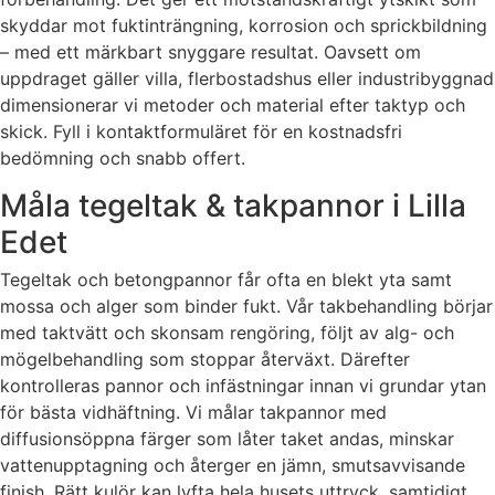
skyddar mot fuktinträngning, korrosion och sprickbildning
– med ett märkbart snyggare resultat. Oavsett om
uppdraget gäller villa, flerbostadshus eller industribyggnad
dimensionerar vi metoder och material efter taktyp och
skick. Fyll i kontaktformuläret för en kostnadsfri
bedömning och snabb offert.
Måla tegeltak & takpannor i Lilla
Edet
Tegeltak och betongpannor får ofta en blekt yta samt
mossa och alger som binder fukt. Vår takbehandling börjar
med taktvätt och skonsam rengöring, följt av alg- och
mögelbehandling som stoppar återväxt. Därefter
kontrolleras pannor och infästningar innan vi grundar ytan
för bästa vidhäftning. Vi målar takpannor med
diffusionsöppna färger som låter taket andas, minskar
vattenupptagning och återger en jämn, smutsavvisande
finish. Rätt kulör kan lyfta hela husets uttryck, samtidigt