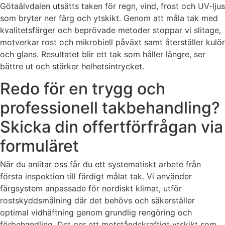
Götaälvdalen utsätts taken för regn, vind, frost och UV‑ljus
som bryter ner färg och ytskikt. Genom att måla tak med
kvalitetsfärger och beprövade metoder stoppar vi slitage,
motverkar rost och mikrobiell påväxt samt återställer kulör
och glans. Resultatet blir ett tak som håller längre, ser
bättre ut och stärker helhetsintrycket.
Redo för en trygg och
professionell takbehandling?
Skicka din offertförfrågan via
formuläret
När du anlitar oss får du ett systematiskt arbete från
första inspektion till färdigt målat tak. Vi använder
färgsystem anpassade för nordiskt klimat, utför
rostskyddsmålning där det behövs och säkerställer
optimal vidhäftning genom grundlig rengöring och
förbehandling. Det ger ett motståndskraftigt ytskikt som