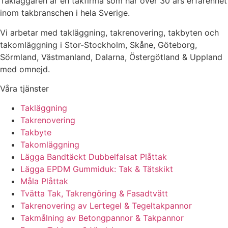
Takläggaren är en takfirma som har över 30 års erfarenhet
inom takbranschen i hela Sverige.
Vi arbetar med takläggning, takrenovering, takbyten och
takomläggning i Stor-Stockholm, Skåne, Göteborg,
Sörmland, Västmanland, Dalarna, Östergötland & Uppland
med omnejd.
Våra tjänster
Takläggning
Takrenovering
Takbyte
Takomläggning
Lägga Bandtäckt Dubbelfalsat Plåttak
Lägga EPDM Gummiduk: Tak & Tätskikt
Måla Plåttak
Tvätta Tak, Takrengöring & Fasadtvätt
Takrenovering av Lertegel & Tegeltakpannor
Takmålning av Betongpannor & Takpannor