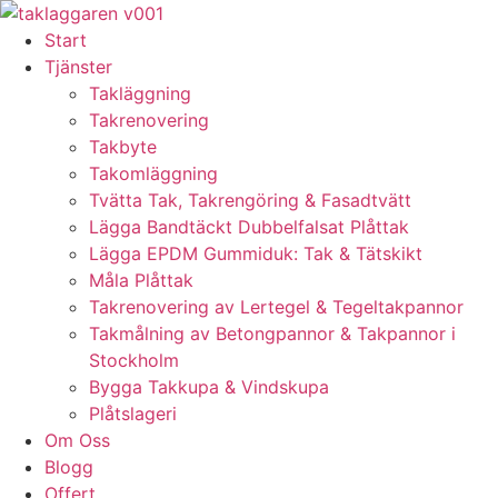
Skip
to
Start
content
Tjänster
Takläggning
Takrenovering
Takbyte
Takomläggning
Tvätta Tak, Takrengöring & Fasadtvätt
Lägga Bandtäckt Dubbelfalsat Plåttak
Lägga EPDM Gummiduk: Tak & Tätskikt
Måla Plåttak
Takrenovering av Lertegel & Tegeltakpannor
Takmålning av Betongpannor & Takpannor i
Stockholm
Bygga Takkupa & Vindskupa
Plåtslageri
Om Oss
Blogg
Offert