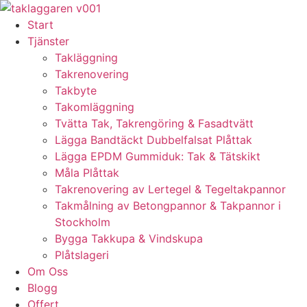
Skip
to
Start
content
Tjänster
Takläggning
Takrenovering
Takbyte
Takomläggning
Tvätta Tak, Takrengöring & Fasadtvätt
Lägga Bandtäckt Dubbelfalsat Plåttak
Lägga EPDM Gummiduk: Tak & Tätskikt
Måla Plåttak
Takrenovering av Lertegel & Tegeltakpannor
Takmålning av Betongpannor & Takpannor i
Stockholm
Bygga Takkupa & Vindskupa
Plåtslageri
Om Oss
Blogg
Offert