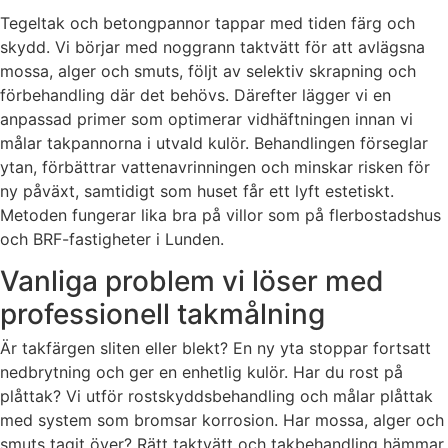
Tegeltak och betongpannor tappar med tiden färg och
skydd. Vi börjar med noggrann taktvätt för att avlägsna
mossa, alger och smuts, följt av selektiv skrapning och
förbehandling där det behövs. Därefter lägger vi en
anpassad primer som optimerar vidhäftningen innan vi
målar takpannorna i utvald kulör. Behandlingen förseglar
ytan, förbättrar vattenavrinningen och minskar risken för
ny påväxt, samtidigt som huset får ett lyft estetiskt.
Metoden fungerar lika bra på villor som på flerbostadshus
och BRF-fastigheter i Lunden.
Vanliga problem vi löser med
professionell takmålning
Är takfärgen sliten eller blekt? En ny yta stoppar fortsatt
nedbrytning och ger en enhetlig kulör. Har du rost på
plåttak? Vi utför rostskyddsbehandling och målar plåttak
med system som bromsar korrosion. Har mossa, alger och
smuts tagit över? Rätt taktvätt och takbehandling hämmar