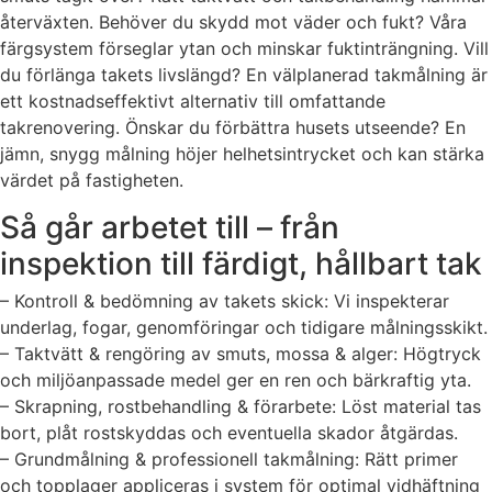
återväxten. Behöver du skydd mot väder och fukt? Våra
färgsystem förseglar ytan och minskar fuktinträngning. Vill
du förlänga takets livslängd? En välplanerad takmålning är
ett kostnadseffektivt alternativ till omfattande
takrenovering. Önskar du förbättra husets utseende? En
jämn, snygg målning höjer helhetsintrycket och kan stärka
värdet på fastigheten.
Så går arbetet till – från
inspektion till färdigt, hållbart tak
– Kontroll & bedömning av takets skick: Vi inspekterar
underlag, fogar, genomföringar och tidigare målningsskikt.
– Taktvätt & rengöring av smuts, mossa & alger: Högtryck
och miljöanpassade medel ger en ren och bärkraftig yta.
– Skrapning, rostbehandling & förarbete: Löst material tas
bort, plåt rostskyddas och eventuella skador åtgärdas.
– Grundmålning & professionell takmålning: Rätt primer
och topplager appliceras i system för optimal vidhäftning