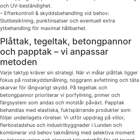
och UV-beständighet.
– Efterkontroll & skyddsbehandling vid behov:
Slutbesiktning, punktinsatser och eventuell extra
ytbehandling för maximal hållbarhet.
Plåttak, tegeltak, betongpannor
och papptak – vi anpassar
metoden
Varje taktyp kräver sin strategi. När vi målar plåttak ligger
fokus på rostskyddsmålning, noggrann avfettning och täta
skarvar för långvarigt skydd. På tegeltak och
betongpannor prioriterar vi porfyllning, primer och
färgsystem som andas och motstår påväxt. Papptak
behandlas med elastiska, fuktspärrande produkter som
följer underlagets rörelser. Vi utför uppdrag på villor,
flerbostadshus och industribyggnader i Lunden och
kombinerar vid behov takmålning med selektiva moment
av takrenovering och planerat takunderhåll för ett tryggt,