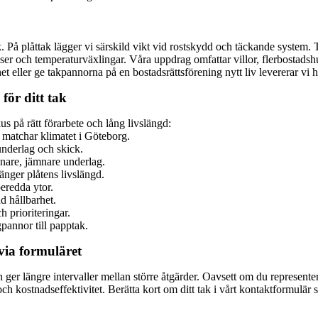
ck. På plåttak lägger vi särskild vikt vid rostskydd och täckande syste
er och temperaturväxlingar. Våra uppdrag omfattar villor, flerbostadshu
et eller ge takpannorna på en bostadsrättsförening nytt liv levererar vi 
för ditt tak
us på rätt förarbete och lång livslängd:
 matchar klimatet i Göteborg.
underlag och skick.
enare, jämnare underlag.
nger plåtens livslängd.
eredda ytor.
d hållbarhet.
 prioriteringar.
pannor till papptak.
 via formuläret
er längre intervaller mellan större åtgärder. Oavsett om du representerar
och kostnadseffektivitet. Berätta kort om ditt tak i vårt kontaktformulä