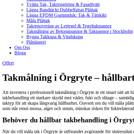
Tvätta Tak, Takrengöring & Fasadtvätt
Lägga Bandtäckt Dubbelfalsat Plåttak
Lägga EPDM Gummiduk: Tak & Tätskikt
Måla Plåttak
Takrenovering av Lertegel & Tegeltakpannor
Takmålning av Betongpannor & Takpannor i Stockholm
Bygga Takkupa & Vindskupa
Plåtslageri
Om Oss
Blogg
Offert
Takmålning i Örgryte – hållbart
Att investera i professionell takmålning i Örgryte är ett smart sätt att
takbehandling ett starkare skydd mot väder, fukt och slitage – samtid
taktyp för att skapa långvarig hållbarhet. Oavsett om du vill måla plått
som står emot mossa, alger och smuts, minskar risken för fuktrelaterad
Behöver du hållbar takbehandling i Örgryt
När du vill måla tak i Örgryte är utförandet avgörande för slutresulta