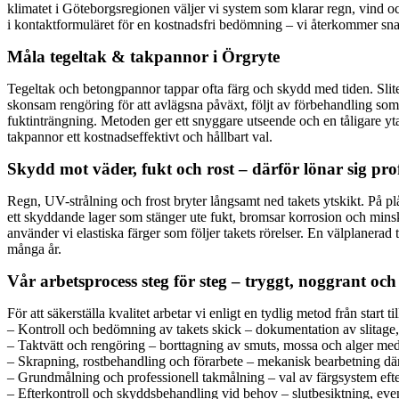
klimatet i Göteborgsregionen väljer vi system som klarar regn, vind o
i kontaktformuläret för en kostnadsfri bedömning – vi återkommer snab
Måla tegeltak & takpannor i Örgryte
Tegeltak och betongpannor tappar ofta färg och skydd med tiden. Sliten e
skonsam rengöring för att avlägsna påväxt, följt av förbehandling som
fuktinträngning. Metoden ger ett snyggare utseende och en tåligare yta
takpannor ett kostnadseffektivt och hållbart val.
Skydd mot väder, fukt och rost – därför lönar sig pro
Regn, UV-strålning och frost bryter långsamt ned takets ytskikt. På pl
ett skyddande lager som stänger ute fukt, bromsar korrosion och mins
använder vi elastiska färger som följer takets rörelser. En välplanerad
många år.
Vår arbetsprocess steg för steg – tryggt, noggrant och 
För att säkerställa kvalitet arbetar vi enligt en tydlig metod från start til
– Kontroll och bedömning av takets skick – dokumentation av slitage, b
– Taktvätt och rengöring – borttagning av smuts, mossa och alger me
– Skrapning, rostbehandling och förarbete – mekanisk bearbetning där
– Grundmålning och professionell takmålning – val av färgsystem efter
– Efterkontroll och skyddsbehandling vid behov – slutbesiktning, eve