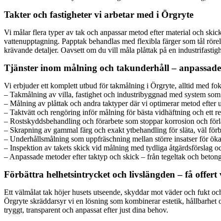
Takter och fastigheter vi arbetar med i Örgryte
Vi målar flera typer av tak och anpassar metod efter material och ski
vattenupptagning. Papptak behandlas med flexibla färger som tål rörels
krävande detaljer. Oavsett om du vill måla plåttak på en industrifastigh
Tjänster inom målning och takunderhåll – anpassade 
Vi erbjuder ett komplett utbud för takmålning i Örgryte, alltid med fok
– Takmålning av villa, fastighet och industribyggnad med system som
– Målning av plåttak och andra taktyper där vi optimerar metod efter 
– Taktvätt och rengöring inför målning för bästa vidhäftning och ett r
– Rostskyddsbehandling och förarbete som stoppar korrosion och förlä
– Skrapning av gammal färg och exakt ytbehandling för släta, väl förb
– Underhållsmålning som uppfräschning mellan större insatser för öka
– Inspektion av takets skick vid målning med tydliga åtgärdsförslag och
– Anpassade metoder efter taktyp och skick – från tegeltak och betong
Förbättra helhetsintrycket och livslängden – få offert
Ett välmålat tak höjer husets utseende, skyddar mot väder och fukt och g
Örgryte skräddarsyr vi en lösning som kombinerar estetik, hållbarhet 
tryggt, transparent och anpassat efter just dina behov.