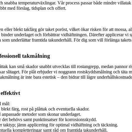
ch snabba temperaturväxlingar. Vår process passar både mindre villatak
bt med förslag, tidsplan och offert.
ller blekt takfärg gör taket poröst, vilket ökar risken för att mossa, al
 binder underlaget och förbättrar vidhäftningen. Därefter applicerar vi
 som underlättar framtida takunderhåll. För dig som vill förlänga takets
fessionell takmålning
åttak kan små skador snabbt utvecklas till rostangrepp, medan pannor ris
kar slitaget. För plåt erbjuder vi noggrann rostskyddsmålning och täta
 takmålning är inte bara estetisk – den bidrar till lägre underhållskostn
effektivt
l mål:
lekt färg, rost på plåttak och eventuella skador.
d anpassade metoder som skonar underlaget.
 det behövs samt punktinsatser för korrosionsskydd.
 taktyp; jämn applicering för optimal vidhäftning och täckning.
ntuella kompletteringar samt råd om framtida takunderhåll.