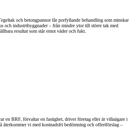
m. Tegeltak och betongpannor får porfyllande behandling som minskar
s och industribyggnader – från mindre ytor till större tak med
hållbara resultat som står emot väder och fukt.
 en BRF, förvaltar en fastighet, driver företag eller är villaägare i
r så återkommer vi med kostnadsfri bedömning och offertförslag –