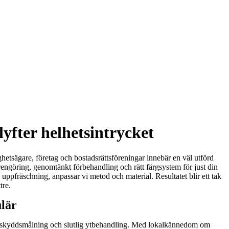
yfter helhetsintrycket
ighetsägare, företag och bostadsrättsföreningar innebär en väl utförd
rengöring, genomtänkt förbehandling och rätt färgsystem för just din
n uppfräschning, anpassar vi metod och material. Resultatet blir ett tak
tre.
ulär
l rostskyddsmålning och slutlig ytbehandling. Med lokalkännedom om