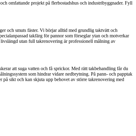
 och omfattande projekt på flerbostadshus och industribyggnader. Fyll
ger och smuts fäster. Vi börjar alltid med grundlig taktvätt och
 specialanpassad takfärg för pannor som förseglar ytan och motverkar
 livslängd utan full takrenovering är professionell målning av
kerar att suga vatten och få sprickor. Med rätt takbehandling får du
 målningssystem som hindrar vidare nedbrytning. På pann- och papptak
ader på sikt och kan skjuta upp behovet av större takrenovering med