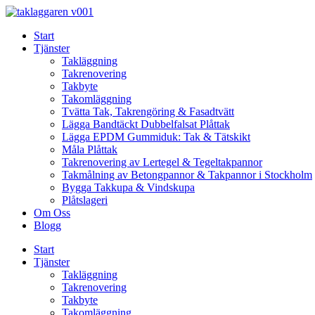
Skip
to
Start
content
Tjänster
Takläggning
Takrenovering
Takbyte
Takomläggning
Tvätta Tak, Takrengöring & Fasadtvätt
Lägga Bandtäckt Dubbelfalsat Plåttak
Lägga EPDM Gummiduk: Tak & Tätskikt
Måla Plåttak
Takrenovering av Lertegel & Tegeltakpannor
Takmålning av Betongpannor & Takpannor i Stockholm
Bygga Takkupa & Vindskupa
Plåtslageri
Om Oss
Blogg
Start
Tjänster
Takläggning
Takrenovering
Takbyte
Takomläggning