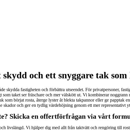
 skydd och ett snyggare tak som l
 både skydda fastigheten och förbättra utseendet. För privatpersoner, fast
igt som taket ser fräschare och mer välskött ut. Vi kombinerar noggrann 
ak som börjat rosta, återge lyster åt blekta takpannor eller ge papptak e
e skador och ger en tydlig värdehöjning genom ett mer representativt yt
e? Skicka en offertförfrågan via vårt form
t och livslängd. Vi hjälper dig med allt från taktvätt och rengöring til