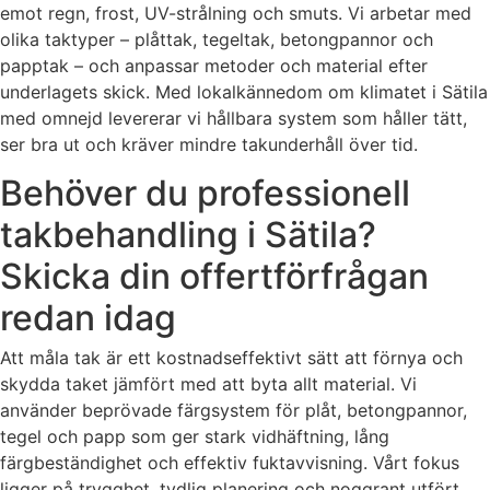
emot regn, frost, UV-strålning och smuts. Vi arbetar med
olika taktyper – plåttak, tegeltak, betongpannor och
papptak – och anpassar metoder och material efter
underlagets skick. Med lokalkännedom om klimatet i Sätila
med omnejd levererar vi hållbara system som håller tätt,
ser bra ut och kräver mindre takunderhåll över tid.
Behöver du professionell
takbehandling i Sätila?
Skicka din offertförfrågan
redan idag
Att måla tak är ett kostnadseffektivt sätt att förnya och
skydda taket jämfört med att byta allt material. Vi
använder beprövade färgsystem för plåt, betongpannor,
tegel och papp som ger stark vidhäftning, lång
färgbeständighet och effektiv fuktavvisning. Vårt fokus
ligger på trygghet, tydlig planering och noggrant utfört