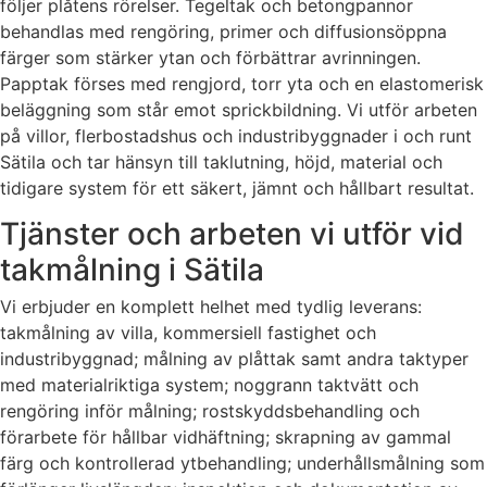
följer plåtens rörelser. Tegeltak och betongpannor
behandlas med rengöring, primer och diffusionsöppna
färger som stärker ytan och förbättrar avrinningen.
Papptak förses med rengjord, torr yta och en elastomerisk
beläggning som står emot sprickbildning. Vi utför arbeten
på villor, flerbostadshus och industribyggnader i och runt
Sätila och tar hänsyn till taklutning, höjd, material och
tidigare system för ett säkert, jämnt och hållbart resultat.
Tjänster och arbeten vi utför vid
takmålning i Sätila
Vi erbjuder en komplett helhet med tydlig leverans:
takmålning av villa, kommersiell fastighet och
industribyggnad; målning av plåttak samt andra taktyper
med materialriktiga system; noggrann taktvätt och
rengöring inför målning; rostskyddsbehandling och
förarbete för hållbar vidhäftning; skrapning av gammal
färg och kontrollerad ytbehandling; underhållsmålning som