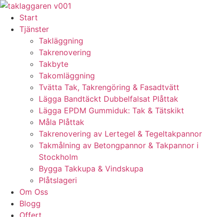
Skip
to
Start
content
Tjänster
Takläggning
Takrenovering
Takbyte
Takomläggning
Tvätta Tak, Takrengöring & Fasadtvätt
Lägga Bandtäckt Dubbelfalsat Plåttak
Lägga EPDM Gummiduk: Tak & Tätskikt
Måla Plåttak
Takrenovering av Lertegel & Tegeltakpannor
Takmålning av Betongpannor & Takpannor i
Stockholm
Bygga Takkupa & Vindskupa
Plåtslageri
Om Oss
Blogg
Offert