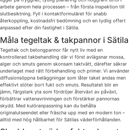
arbete genom hela processen – från första inspektion till
slutbesiktning. Fyll i kontaktformuläret för snabb
återkoppling, kostnadsfri bedömning och en tydlig offert
anpassad efter din fastighet i Sätila.
Måla tegeltak & takpannor i Sätila
Tegeltak och betongpannor får nytt liv med en
kontrollerad takbehandling där vi först avlägsnar mossa,
alger och smuts genom skonsam taktvätt, därefter säkrar
underlaget med rätt förbehandling och primer. Vi använder
diffusionsöppna beläggningar som låter taket andas men
effektivt stöter bort fukt och smuts. Resultatet blir en
jämn, färgstark yta som fördröjer återväxt av påväxt,
förbättrar vattenavrinningen och förstärker pannornas
skydd. Med kulöranpassning kan du behålla
originalutseendet eller fräscha upp med en modern ton –
alltid med hög hållbarhet för Sätilas väderförhållanden.