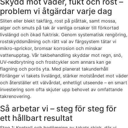
Skydd mot väder, fukt och rost –
problem vi åtgärdar varje dag
Sliten eller blekt takfärg, rost på plåttak, samt mossa,
alger och smuts på tak är vanliga orsaker till förkortad
livslängd och ökad fuktrisk. Genom systematisk rengöring,
rostskyddsmålning och rätt val av färgsystem tätar vi
mikro-sprickor, bromsar korrosion och minskar
vattenupptag. Vår takbehandling skyddar mot regn, snö,
UV-nedbrytning och frostcykler som annars kan ge
flagning och porös yta. Med planerat takunderhåll
förlänger vi takets livslängd, stärker motståndet mot väder
och återställer ett välvårdat, enhetligt utseende – en smart
investering som ofta skjuter upp behovet av omfattande
takrenovering.
Så arbetar vi – steg för steg för
ett hållbart resultat
Steg 1: Kontroll och bedömning av takets skick, där vi