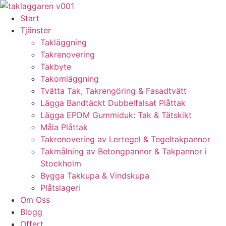
Skip
to
Start
content
Tjänster
Takläggning
Takrenovering
Takbyte
Takomläggning
Tvätta Tak, Takrengöring & Fasadtvätt
Lägga Bandtäckt Dubbelfalsat Plåttak
Lägga EPDM Gummiduk: Tak & Tätskikt
Måla Plåttak
Takrenovering av Lertegel & Tegeltakpannor
Takmålning av Betongpannor & Takpannor i
Stockholm
Bygga Takkupa & Vindskupa
Plåtslageri
Om Oss
Blogg
Offert