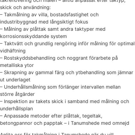
takrenovering och måleri – alltid anpassat efter taktyp,
skick och användning:
– Takmålning av villa, bostadsfastighet och
industribyggnad med långsiktigt fokus
– Målning av plåttak samt andra taktyper med
korrosionsskyddande system
– Taktvätt och grundlig rengöring inför målning för optimal
vidhäftning
– Rostskyddsbehandling och noggrant förarbete på
metalliska ytor
– Skrapning av gammal färg och ytbehandling som jämnar
ut underlaget
– Underhållsmålning som förlänger intervallen mellan
större åtgärder
– Inspektion av takets skick i samband med målning och
underhållsplan
– Anpassade metoder efter plåttak, tegeltak,
betongpannor och papptak – i Tanumshede med omnejd
Anlita oss för takmålning i Tanumshede när du vill