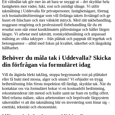
Ett välmålat tak gör mer än att bara se snyggt ut – det skyddar hela
fastigheten mot väder, fukt, rost och onödigt slitage. Vi utför
takmålning i Uddevalla för privatpersoner, fastighetsägare, företag
och bostadsrättsföreningar som vill förlänga takets livslängd och ge
huset ett fräschare och mer välskött intryck. Med rätt takbehandling,
noggrann rengöring och professionell förbehandling får du ett
resultat som står emot kustklimatets påfrestningar och håller färgen
längre. Vi arbetar med taktvätt, rostskyddsmålning och anpassad
målning av olika taktyper – från plåttak och papptak till tegeltak och
betongpannor – alltid med fokus på kvalitet, säkerhet och långsiktig
hållbarhet.
Behöver du måla tak i Uddevalla? Skicka
din förfrågan via formuläret idag
Vill du åtgärda blekt takfärg, stoppa begynnande rost på plåttaket
eller få bukt med mossa, alger och smuts? Vi erbjuder en trygg
helhetslösning från första inspektion till färdigt, skyddat tak. När du
kontaktar oss via formuläret bokar vi en kostnadsfri bedömning,
rekommenderar rätt metod och kulör samt tar fram en tydlig offert.
Med erfarna målare, säkra arbetsrutiner och beprövade färgsystem
säkerställer vi att din takmålning blir en investering som lönar sig –
estetiskt, tekniskt och ekonomiskt.