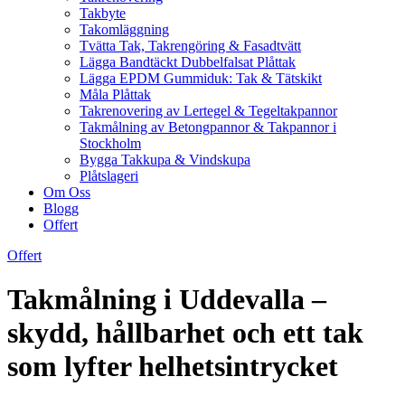
Takbyte
Takomläggning
Tvätta Tak, Takrengöring & Fasadtvätt
Lägga Bandtäckt Dubbelfalsat Plåttak
Lägga EPDM Gummiduk: Tak & Tätskikt
Måla Plåttak
Takrenovering av Lertegel & Tegeltakpannor
Takmålning av Betongpannor & Takpannor i
Stockholm
Bygga Takkupa & Vindskupa
Plåtslageri
Om Oss
Blogg
Offert
Offert
Takmålning i Uddevalla –
skydd, hållbarhet och ett tak
som lyfter helhetsintrycket