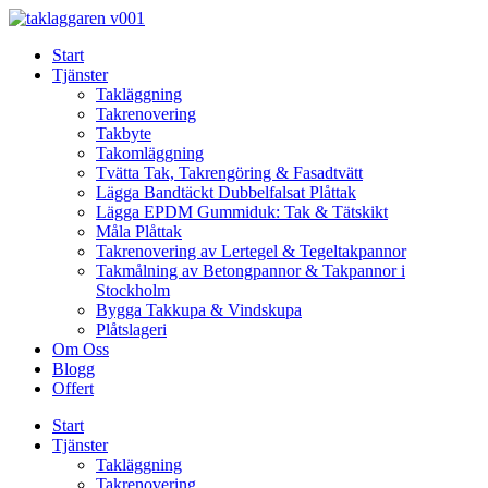
Skip
to
Start
content
Tjänster
Takläggning
Takrenovering
Takbyte
Takomläggning
Tvätta Tak, Takrengöring & Fasadtvätt
Lägga Bandtäckt Dubbelfalsat Plåttak
Lägga EPDM Gummiduk: Tak & Tätskikt
Måla Plåttak
Takrenovering av Lertegel & Tegeltakpannor
Takmålning av Betongpannor & Takpannor i
Stockholm
Bygga Takkupa & Vindskupa
Plåtslageri
Om Oss
Blogg
Offert
Start
Tjänster
Takläggning
Takrenovering