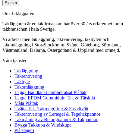
Skicka
Om Takläggaren
Takläggaren är en takfirma som har över 30 års erfarenhet inom
takbranschen i hela Sverige.
Vi arbetar med takläggning, takrenovering, takbyten och
takomläggning i Stor-Stockholm, Skåne, Göteborg, Sörmland,
Västmanland, Dalarna, Östergötland & Uppland med omnejd.
Våra tjänster
Takläggning
Takrenovering
Takbyte
Takomläggning
Lägga Bandtäckt Dubbelfalsat Plåttak
Lägga EPDM Gummiduk: Tak & Tätskikt
Måla Plåttak
Tvätta Tak, Takrengöring & Fasadtvätt
Takrenovering av Lertegel & Tegeltakpannor
Takmålning av Betongpannor & Takpannor
Bygga Takkupa & Vindskupa
Plåtslageri