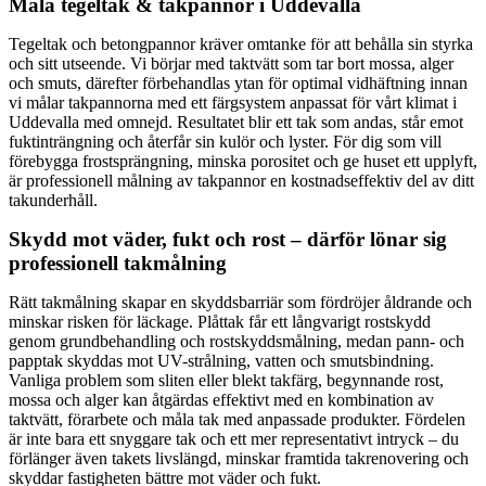
Måla tegeltak & takpannor i Uddevalla
Tegeltak och betongpannor kräver omtanke för att behålla sin styrka
och sitt utseende. Vi börjar med taktvätt som tar bort mossa, alger
och smuts, därefter förbehandlas ytan för optimal vidhäftning innan
vi målar takpannorna med ett färgsystem anpassat för vårt klimat i
Uddevalla med omnejd. Resultatet blir ett tak som andas, står emot
fuktinträngning och återfår sin kulör och lyster. För dig som vill
förebygga frostsprängning, minska porositet och ge huset ett upplyft,
är professionell målning av takpannor en kostnadseffektiv del av ditt
takunderhåll.
Skydd mot väder, fukt och rost – därför lönar sig
professionell takmålning
Rätt takmålning skapar en skyddsbarriär som fördröjer åldrande och
minskar risken för läckage. Plåttak får ett långvarigt rostskydd
genom grundbehandling och rostskyddsmålning, medan pann- och
papptak skyddas mot UV-strålning, vatten och smutsbindning.
Vanliga problem som sliten eller blekt takfärg, begynnande rost,
mossa och alger kan åtgärdas effektivt med en kombination av
taktvätt, förarbete och måla tak med anpassade produkter. Fördelen
är inte bara ett snyggare tak och ett mer representativt intryck – du
förlänger även takets livslängd, minskar framtida takrenovering och
skyddar fastigheten bättre mot väder och fukt.