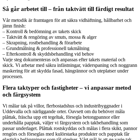
Så går arbetet till – från taktvätt till färdigt resultat
Vår metodik är framtagen för att säkra vidhäftning, hållbarhet och
jämn finish:
– Kontroll & bedömning av takets skick
– Taktvätt & rengöring av smuts, mossa & alger
– Skrapning, rostbehandling & förarbete
– Grundmålning & professionell takmålning
– Efterkontroll & skyddsbehandling vid behov
Varje steg dokumenteras och anpassas efter takets material och
skick. Vi arbetar med säkra infästningar, väderspaning och noggrann
maskering för att skydda fasad, hängrännor och uteplatser under
processen.
Flera taktyper och fastigheter – vi anpassar metod
och färgsystem
Vi målar tak på villor, flerbostadshus och industribyggnader i
Uddevalla och närliggande orter. Oavsett om du behöver måla
plåttak, fräscha upp ett tegeltak, försegla betongpannor eller
underhålla papptak, väljer vi färgsystem och takbehandling som
passar underlaget. Plåttak rostskyddas och målas i flera skikt, pannor
rengörs och förseglas med kulörstarka produkter och papptak får
elastiska beläggningar som tål rörelser. Vårt mål är att ge varje tak