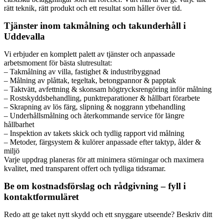
rätt teknik, rätt produkt och ett resultat som håller över tid.
Tjänster inom takmålning och takunderhåll i
Uddevalla
Vi erbjuder en komplett palett av tjänster och anpassade
arbetsmoment för bästa slutresultat:
– Takmålning av villa, fastighet & industribyggnad
– Målning av plåttak, tegeltak, betongpannor & papptak
– Taktvätt, avfettning & skonsam högtrycksrengöring inför målning
– Rostskyddsbehandling, punktreparationer & hållbart förarbete
– Skrapning av lös färg, slipning & noggrann ytbehandling
– Underhållsmålning och återkommande service för längre
hållbarhet
– Inspektion av takets skick och tydlig rapport vid målning
– Metoder, färgsystem & kulörer anpassade efter taktyp, ålder &
miljö
Varje uppdrag planeras för att minimera störningar och maximera
kvalitet, med transparent offert och tydliga tidsramar.
Be om kostnadsförslag och rådgivning – fyll i
kontaktformuläret
Redo att ge taket nytt skydd och ett snyggare utseende? Beskriv ditt