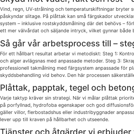
Vind, regn, UV-strålning och temperaturskiftningar bryter s
påskyndar slitage. På plåttak kan små färgskador utveckl
system – inklusive rostskyddsmålning där det behövs – förl
ett mer välvårdat och säljande intryck, vilket gynnar både
Så går vår arbetsprocess till – ste
För ett hållbart resultat arbetar vi metodiskt: Steg 1: Kon
och alger avlägsnas med anpassade metoder. Steg 3: Skrapn
professionell takmålning med färgsystem anpassade för plå
skyddsbehandling vid behov. Den här processen säkerställe
Plåttak, papptak, tegel och betong
Varje taktyp kräver sin strategi. När vi målar plåttak prior
på porfyllnad, hydrofoba egenskaper och god diffusionsfö
gäller villor, flerbostadshus eller industribyggnader anpas
lever upp till kraven på hållbarhet och utseende.
Tjänster och åtgärder vi erbjuder 