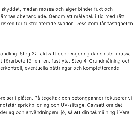
gar skyddet, medan mossa och alger binder fukt och
 lämnas obehandlade. Genom att måla tak i tid med rätt
risken för fuktrelaterade skador. Dessutom får fastigheten
behandling. Steg 2: Taktvätt och rengöring där smuts, mossa
 förarbete för en ren, fast yta. Steg 4: Grundmålning och
erkontroll, eventuella bättringar och kompletterande
 rörelser i plåten. På tegeltak och betongpannor fokuserar vi
otstår sprickbildning och UV-slitage. Oavsett om det
nderlag och användningsmiljö, så att din takmålning i Vara