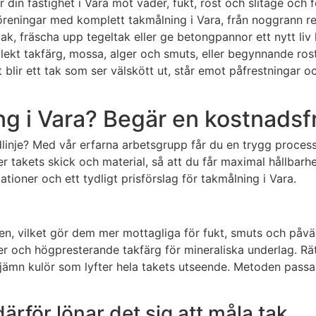
 din fastighet i Vara mot väder, fukt, rost och slitage och f
öreningar med komplett takmålning i Vara, från noggrann ren
tak, fräscha upp tegeltak eller ge betongpannor ett nytt liv
lekt takfärg, mossa, alger och smuts, eller begynnande ros
blir ett tak som ser välskött ut, står emot påfrestningar och
g i Vara? Begär en kostnadsfri
inje? Med vår erfarna arbetsgrupp får du en trygg process fr
r takets skick och material, så att du får maximal hållbarhe
ner och ett tydligt prisförslag för takmålning i Vara.
n, vilket gör dem mer mottagliga för fukt, smuts och påvä
mer och högpresterande takfärg för mineraliska underlag. R
 jämn kulör som lyfter hela takets utseende. Metoden passar
ärför lönar det sig att måla tak