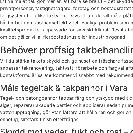
Ett välmålat tak gör mer än att bara se bra ut – det skyddar
privatpersoner, fastighetsägare, företag och bostadsrättsf
färgsystem för olika taktyper. Oavsett om du vill måla plåt
hållbarhet och kostnadseffektivitet. Vanliga problem som b
kvalitetsprodukter anpassade för svenskt klimat. Resultatet 
om det gäller villa, flerbostadshus eller industribyggnad.
Behöver proffsig takbehandlin
Vill du stärka takets skydd och ge huset en fräschare fasadl
anpassar takrenovering, taktvätt, förarbete och färgval efte
kontaktformulär så återkommer vi snabbt med rekommendatio
Måla tegeltak & takpannor i Vara
Tegel- och betongpannor tappar färg och ytskydd med tide
alger, reparerar skadade partier och applicerar sedan pri
vattenupptagning, gör ytan lättare att hålla ren och ger en
enhetlig, slitstark finish efterfrågas.
Skydd mot väder, fukt och rost – d