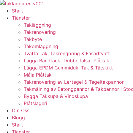
Skip
to
Start
content
Tjänster
Takläggning
Takrenovering
Takbyte
Takomläggning
Tvätta Tak, Takrengöring & Fasadtvätt
Lägga Bandtäckt Dubbelfalsat Plåttak
Lägga EPDM Gummiduk: Tak & Tätskikt
Måla Plåttak
Takrenovering av Lertegel & Tegeltakpannor
Takmålning av Betongpannor & Takpannor i Sto
Bygga Takkupa & Vindskupa
Plåtslageri
Om Oss
Blogg
Start
Tjänster