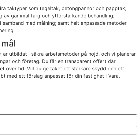
andra taktyper som tegeltak, betongpannor och papptak;
ing av gammal färg och ytförstärkande behandling;
ck i samband med målning; samt helt anpassade metoder
nering.
l mål
r utbildat i säkra arbetsmetoder på höjd, och vi planerar
gar och företag. Du får en transparent offert där
et över tid. Vill du ge taket ett starkare skydd och ett
t med ett förslag anpassat för din fastighet i Vara.