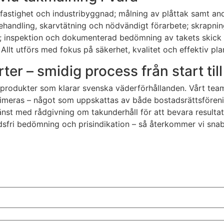
l fastighet och industribyggnad; målning av plåttak samt 
behandling, skarvtätning och nödvändigt förarbete; skrapn
sel; inspektion och dokumenterad bedömning av takets ski
 Allt utförs med fokus på säkerhet, kvalitet och effektiv pla
rter – smidig process från start til
odukter som klarar svenska väderförhållanden. Vårt team ä
imeras – något som uppskattas av både bostadsrättsförenin
tjänst med rådgivning om takunderhåll för att bevara resultat
dsfri bedömning och prisindikation – så återkommer vi snabb