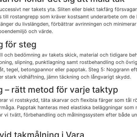
uccessivt ner takets yta. Sliten eller blekt takfärg försva
as till rostangrepp som kräver kostsamt underarbete om de
änger du livslängden, förbättrar avrinningen och minimerar 
 boendemiljö och värde.
g för steg
troll och bedömning av takets skick, material och tidigare 
ing, slipning, punktlagning samt rostbehandling och övrigt
t, tegel, betongpannor eller papptak. Steg 5: Noggrann eft
r stark vidhäftning, jämn täckning och långvarigt skydd.
 – rätt metod för varje taktyp
iterar vi rostskydd, täta skarvar och flexibla färger som tål
rmåga. Papptak hanteras med elastiska beläggningar som m
sar vi tvätt, förbehandling och målningssystem efter både u
vid takmålning i Vara