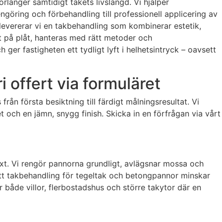
örlänger samtidigt takets livslängd. Vi hjälper
göring och förbehandling till professionell applicering av
 levererar vi en takbehandling som kombinerar estetik,
t på plåt, hanteras med rätt metoder och
 ger fastigheten ett tydligt lyft i helhetsintryck – oavsett
 offert via formuläret
ån första besiktning till färdigt målningsresultat. Vi
t och en jämn, snygg finish. Skicka in en förfrågan via vårt
xt. Vi rengör pannorna grundligt, avlägsnar mossa och
ätt takbehandling för tegeltak och betongpannor minskar
 både villor, flerbostadshus och större takytor där en