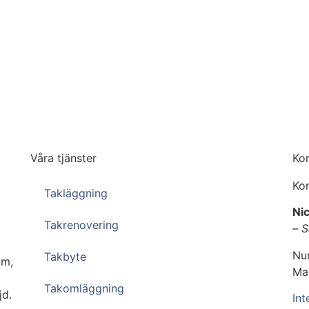
Våra tjänster
Ko
Kon
Takläggning
Nic
Takrenovering
–
S
Nu
Takbyte
lm,
Ma
Takomläggning
jd.
Int