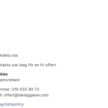
ntakta oss
takta oss idag för en fri offert.
klas
amordnare
mmer: 010-555 89 73
il: offert@taklaggaren.com
egritetspolicy