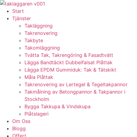
Skip
to
Start
content
Tjänster
Takläggning
Takrenovering
Takbyte
Takomläggning
Tvätta Tak, Takrengöring & Fasadtvätt
Lägga Bandtäckt Dubbelfalsat Plåttak
Lägga EPDM Gummiduk: Tak & Tätskikt
Måla Plåttak
Takrenovering av Lertegel & Tegeltakpannor
Takmålning av Betongpannor & Takpannor i
Stockholm
Bygga Takkupa & Vindskupa
Plåtslageri
Om Oss
Blogg
Offert