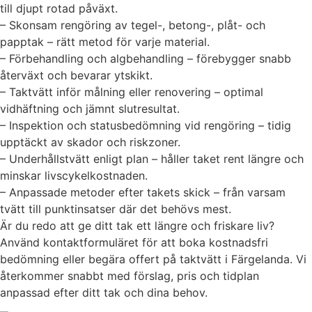
till djupt rotad påväxt.
– Skonsam rengöring av tegel-, betong-, plåt- och
papptak – rätt metod för varje material.
– Förbehandling och algbehandling – förebygger snabb
återväxt och bevarar ytskikt.
– Taktvätt inför målning eller renovering – optimal
vidhäftning och jämnt slutresultat.
– Inspektion och statusbedömning vid rengöring – tidig
upptäckt av skador och riskzoner.
– Underhållstvätt enligt plan – håller taket rent längre och
minskar livscykelkostnaden.
– Anpassade metoder efter takets skick – från varsam
tvätt till punktinsatser där det behövs mest.
Är du redo att ge ditt tak ett längre och friskare liv?
Använd kontaktformuläret för att boka kostnadsfri
bedömning eller begära offert på taktvätt i Färgelanda. Vi
återkommer snabbt med förslag, pris och tidplan
anpassad efter ditt tak och dina behov.