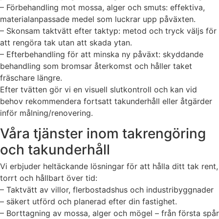
– Förbehandling mot mossa, alger och smuts: effektiva,
materialanpassade medel som luckrar upp påväxten.
– Skonsam taktvätt efter taktyp: metod och tryck väljs för
att rengöra tak utan att skada ytan.
– Efterbehandling för att minska ny påväxt: skyddande
behandling som bromsar återkomst och håller taket
fräschare längre.
Efter tvätten gör vi en visuell slutkontroll och kan vid
behov rekommendera fortsatt takunderhåll eller åtgärder
inför målning/renovering.
Våra tjänster inom takrengöring
och takunderhåll
Vi erbjuder heltäckande lösningar för att hålla ditt tak rent,
torrt och hållbart över tid:
– Taktvätt av villor, flerbostadshus och industribyggnader
– säkert utförd och planerad efter din fastighet.
– Borttagning av mossa, alger och mögel – från första spår