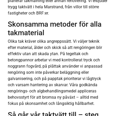
planerar takmålning eller annan renovering. Vi erbjuder
trygg taktvätt i hela Marstrand, från villor till större
fastigheter och BRF:er.
Skonsamma metoder för alla
takmaterial
Olika tak kräver olika angreppssätt. Vi väljer teknik
efter material, ålder och skick så att rengöringen blir
effektiv utan att skada ytan. På tegeltak och
betongpannor arbetar vi med kontrollerat tryck och
noggrann fogvård, på plåttak använder vi anpassad
rengöring som inte påverkar beläggning eller
galvanisering, och på papptak prioriterar vi lågtryck
och varsam hantering av skarvar. Våra godkända
rengörings- och algbehandlingsmedel appliceras
behovsstyrt för att bromsa ny påväxt – alltid med
fokus på skonsamhet och långsiktig hållbarhet.
Så går vår taktvätt till – steg