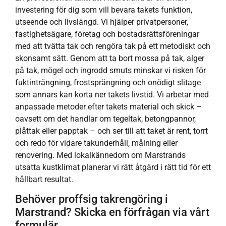
investering för dig som vill bevara takets funktion,
utseende och livslängd. Vi hjälper privatpersoner,
fastighetsägare, företag och bostadsrättsföreningar
med att tvätta tak och rengöra tak på ett metodiskt och
skonsamt sätt. Genom att ta bort mossa på tak, alger
på tak, mögel och ingrodd smuts minskar vi risken för
fuktinträngning, frostsprängning och onödigt slitage
som annars kan korta ner takets livstid. Vi arbetar med
anpassade metoder efter takets material och skick –
oavsett om det handlar om tegeltak, betongpannor,
plåttak eller papptak – och ser till att taket är rent, torrt
och redo för vidare takunderhåll, målning eller
renovering. Med lokalkännedom om Marstrands
utsatta kustklimat planerar vi rätt åtgärd i rätt tid för ett
hållbart resultat.
Behöver proffsig takrengöring i
Marstrand? Skicka en förfrågan via vårt
formulär