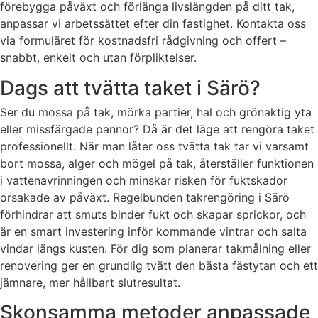
förebygga påväxt och förlänga livslängden på ditt tak,
anpassar vi arbetssättet efter din fastighet. Kontakta oss
via formuläret för kostnadsfri rådgivning och offert –
snabbt, enkelt och utan förpliktelser.
Dags att tvätta taket i Särö?
Ser du mossa på tak, mörka partier, hal och grönaktig yta
eller missfärgade pannor? Då är det läge att rengöra taket
professionellt. När man låter oss tvätta tak tar vi varsamt
bort mossa, alger och mögel på tak, återställer funktionen
i vattenavrinningen och minskar risken för fuktskador
orsakade av påväxt. Regelbunden takrengöring i Särö
förhindrar att smuts binder fukt och skapar sprickor, och
är en smart investering inför kommande vintrar och salta
vindar längs kusten. För dig som planerar takmålning eller
renovering ger en grundlig tvätt den bästa fästytan och ett
jämnare, mer hållbart slutresultat.
Skonsamma metoder anpassade