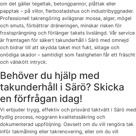
om det gäller tegeltak, betongpannor, plåttak eller
papptak – på villor, flerbostadshus och industribyggnader.
Professionell takrengöring avlägsnar mossa, alger, mögel
och smuts, förbättrar dräneringen, minskar risken för
frostsprängning och förlänger takets livslängd. Vår service
är framtagen för säkert takunderhåll i Särö med omnejd
och bidrar till att skydda taket mot fukt, slitage och
onödiga skador – samtidigt som fastigheten får ett fräscht
och välskött intryck.
Behöver du hjälp med
takunderhåll i Särö? Skicka
en förfrågan idag!
Vi erbjuder trygg, effektiv och prisvärd taktvätt i Särö med
tydlig process, noggrann kvalitetssäkring och
dokumenterad uppföljning. Oavsett om du vill rengöra tak
inför takmålning eller takrenovering, eller om du vill