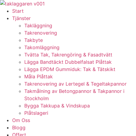
Skip
to
Start
content
Tjänster
Takläggning
Takrenovering
Takbyte
Takomläggning
Tvätta Tak, Takrengöring & Fasadtvätt
Lägga Bandtäckt Dubbelfalsat Plåttak
Lägga EPDM Gummiduk: Tak & Tätskikt
Måla Plåttak
Takrenovering av Lertegel & Tegeltakpannor
Takmålning av Betongpannor & Takpannor i
Stockholm
Bygga Takkupa & Vindskupa
Plåtslageri
Om Oss
Blogg
Offert