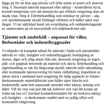
läggs på för att lösa upp påväxt och lyfta smuts ur porer och skarvar.
Steg 3: Skonsam taktvätt anpassad efter taktyp – kontrollerat tryck,
korrekt temperatur och rätt munstycke ger effektiv rengöring utan att
skada ytan. Steg 4: Efterbehandling som minskar ny påväxt – alg-
och sporhämmande skydd förlänger effekten och håller taket rent
längre. Vi tar självklart hand om avsköljning och omhändertagande
av smutsvatten på ett ansvarsfullt och miljömedvetet sätt.
Tjänster och underhåll – anpassat för villor,
flerbostäder och industribyggnader
Vi erbjuder ett komplett utbud för taktvätt i Sätila och närområdet:
taktvätt av villa, fastighet och industribyggnad; borttagning av
mossa, alger och ytlig smuts från tak; skonsam rengöring av tegel-,
plåt- och papptak beroende på material och skick; förbehandling och
algbehandling av tak för långvarigt skydd; taktvätt inför takmålning
eller kommande takrenovering för bästa vidhäftning; inspektion av
takets skick i samband med rengöring för tidig upptäckt av brister;
återkommande underhållstvätt som håller taket fräscht och
funktionellt; samt helt anpassade metoder efter taktyp, lutning och
ålder. Vill du veta vad just ditt tak behöver och vad det kostar att
tvätta tak hos er? Använd kontaktformuläret för att beskriva taktyp
och fastighet – vi återkommer snabbt med en tydlig offert och
kostnadsfri rådgivning.