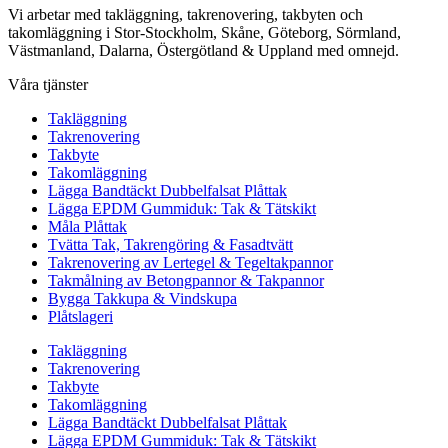
Vi arbetar med takläggning, takrenovering, takbyten och
takomläggning i Stor-Stockholm, Skåne, Göteborg, Sörmland,
Västmanland, Dalarna, Östergötland & Uppland med omnejd.
Våra tjänster
Takläggning
Takrenovering
Takbyte
Takomläggning
Lägga Bandtäckt Dubbelfalsat Plåttak
Lägga EPDM Gummiduk: Tak & Tätskikt
Måla Plåttak
Tvätta Tak, Takrengöring & Fasadtvätt
Takrenovering av Lertegel & Tegeltakpannor
Takmålning av Betongpannor & Takpannor
Bygga Takkupa & Vindskupa
Plåtslageri
Takläggning
Takrenovering
Takbyte
Takomläggning
Lägga Bandtäckt Dubbelfalsat Plåttak
Lägga EPDM Gummiduk: Tak & Tätskikt