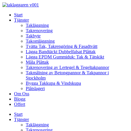
Skip
to
Start
content
Tjänster
Takläggning
Takrenovering
Takbyte
Takomläggning
Tvätta Tak, Takrengöring & Fasadtvätt
Lägga Bandtäckt Dubbelfalsat Plåttak
Lägga EPDM Gummiduk: Tak & Tätskikt
Måla Plåttak
Takrenovering av Lertegel & Tegeltakpannor
Takmålning av Betongpannor & Takpannor i
Stockholm
Bygga Takkupa & Vindskupa
Plåtslageri
Om Oss
Blogg
Offert
Start
Tjänster
Takläggning
Takrenovering