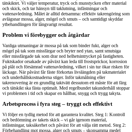
tätskiktet. Vi väljer temperatur, tryck och munstycken efter material
och skick, och tar hänsyn till taklutning, infästningar och
vattenavledning. Målet är alltid detsamma: effektiv takrengöring som
avlägsnar mossa, alger, mögel och smuts – och samtidigt skyddar
ytbehandlingen för långvarigt resultat.
Problem vi förebygger och åtgärdar
Vanliga utmaningar är mossa på tak som binder fukt, alger och
mögel på tak som missfärgar och bryter ned ytan, samt smutsiga
eller missfärgade tak som drar ned helhetsintrycket på fastigheten.
Fuktskador orsakade av påväxt kan leda till frostsprickor, korrosion
på plåt och försämrad vattenavledning, vilket i sin tur ökar risken för
läckage. När påväxt får fäste förkortas livslängden på takmaterialet
och underhållskostnaderna stiger. Inför takmålning eller
takrenovering är en grundlig taktvätt dessutom ett måste för att färg
och tätskikt ska fästa optimalt. Med regelbundet takunderhåll stoppar
vi problemen i tid och skapar en hållbar, snygg och trygg takyta.
Arbetsprocess i fyra steg – tryggt och effektivt
Vi följer en tydlig metod för att garantera kvalitet. Steg 1: Kontroll
och bedömning av takets skick – vi går igenom material,
infästningar, taksäkerhet och påväxt för att välja rätt metod. Steg 2:
Förbehandling mot mossa, alger och smuts – skonsamma medel