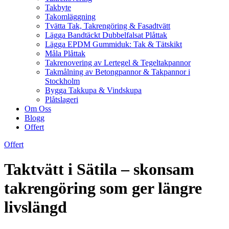
Takbyte
Takomläggning
Tvätta Tak, Takrengöring & Fasadtvätt
Lägga Bandtäckt Dubbelfalsat Plåttak
Lägga EPDM Gummiduk: Tak & Tätskikt
Måla Plåttak
Takrenovering av Lertegel & Tegeltakpannor
Takmålning av Betongpannor & Takpannor i
Stockholm
Bygga Takkupa & Vindskupa
Plåtslageri
Om Oss
Blogg
Offert
Offert
Taktvätt i Sätila – skonsam
takrengöring som ger längre
livslängd