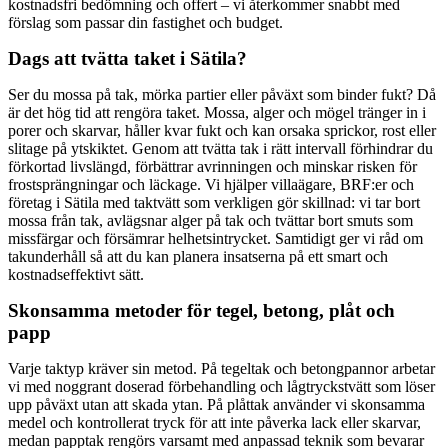
kostnadsfri bedömning och offert – vi återkommer snabbt med
förslag som passar din fastighet och budget.
Dags att tvätta taket i Sätila?
Ser du mossa på tak, mörka partier eller påväxt som binder fukt? Då
är det hög tid att rengöra taket. Mossa, alger och mögel tränger in i
porer och skarvar, håller kvar fukt och kan orsaka sprickor, rost eller
slitage på ytskiktet. Genom att tvätta tak i rätt intervall förhindrar du
förkortad livslängd, förbättrar avrinningen och minskar risken för
frostsprängningar och läckage. Vi hjälper villaägare, BRF:er och
företag i Sätila med taktvätt som verkligen gör skillnad: vi tar bort
mossa från tak, avlägsnar alger på tak och tvättar bort smuts som
missfärgar och försämrar helhetsintrycket. Samtidigt ger vi råd om
takunderhåll så att du kan planera insatserna på ett smart och
kostnadseffektivt sätt.
Skonsamma metoder för tegel, betong, plåt och
papp
Varje taktyp kräver sin metod. På tegeltak och betongpannor arbetar
vi med noggrant doserad förbehandling och lågtryckstvätt som löser
upp påväxt utan att skada ytan. På plåttak använder vi skonsamma
medel och kontrollerat tryck för att inte påverka lack eller skarvar,
medan papptak rengörs varsamt med anpassad teknik som bevarar