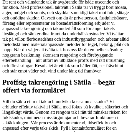
Ett rent och välmående tak är avgörande för både utseende och
funktion. Med professionell taktvätt i Sätila tar vi tryggt bort mossa,
alger, mögel och smuts, och skyddar samtidigt taket mot fukt, slitage
och onödiga skador. Oavsett om du är privatperson, fastighetsägare,
företag eller representerar en bostadsrättsförening erbjuder vi
anpassad takrengöring och takunderhåll som förlänger takets
livslängd och sänker dina framtida underhållskostnader. Vi tvättar
tak på villor, flerbostadshus och industribyggnader, och arbetar alltid
metodiskt med materialanpassade metoder för tegel, betong, plåt och
papp. När du väljer att tvätta tak hos oss får du en helhetslösning:
noggrann besiktning, skonsam rengöring och förebyggande
efterbehandling – allt utfört av utbildade proffs med rätt utrustning
och försäkringar. Resultatet är ett tak som håller tätt, ser fräscht ut
och står emot väder och vind under lång tid framöver.
Proffsig takrengöring i Sätila – begär
offert via formuläret
Vill du säkra ett rent tak och undvika kostsamma skador? Vi
erbjuder effektiv taktvätt i Sätila med fokus på kvalitet, säkerhet och
långsiktigt värde. Genom att rengöra tak i rätt tid minskar risken för
fuktskador, minimerar missfärgningar och bevarar funktionen i
taktäckningen. Vår process är dokumenterad, tidseffektiv och
anpassad efter varje taks skick. Fyll i kontaktformuläret för en