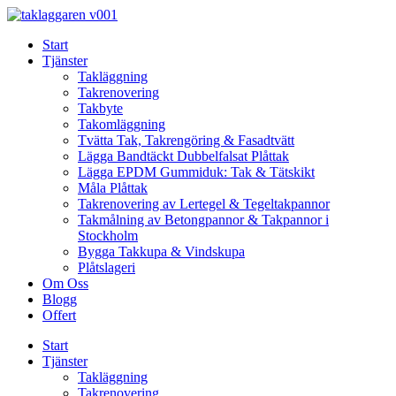
Skip
to
Start
content
Tjänster
Takläggning
Takrenovering
Takbyte
Takomläggning
Tvätta Tak, Takrengöring & Fasadtvätt
Lägga Bandtäckt Dubbelfalsat Plåttak
Lägga EPDM Gummiduk: Tak & Tätskikt
Måla Plåttak
Takrenovering av Lertegel & Tegeltakpannor
Takmålning av Betongpannor & Takpannor i
Stockholm
Bygga Takkupa & Vindskupa
Plåtslageri
Om Oss
Blogg
Offert
Start
Tjänster
Takläggning
Takrenovering