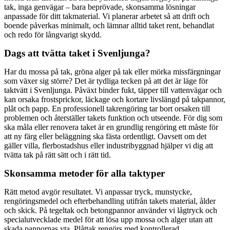
tak, inga genvägar – bara beprövade, skonsamma lösningar
anpassade för ditt takmaterial. Vi planerar arbetet så att drift och
boende påverkas minimalt, och lämnar alltid taket rent, behandlat
och redo för långvarigt skydd.
Dags att tvätta taket i Svenljunga?
Har du mossa på tak, gröna alger på tak eller mörka missfärgningar
som växer sig större? Det är tydliga tecken på att det är läge för
taktvätt i Svenljunga. Påväxt binder fukt, täpper till vattenvägar och
kan orsaka frostsprickor, läckage och kortare livslängd på takpannor,
plåt och papp. En professionell takrengöring tar bort orsaken till
problemen och återställer takets funktion och utseende. För dig som
ska måla eller renovera taket är en grundlig rengöring ett måste för
att ny färg eller beläggning ska fästa ordentligt. Oavsett om det
gäller villa, flerbostadshus eller industribyggnad hjälper vi dig att
tvätta tak på rätt sätt och i rätt tid.
Skonsamma metoder för alla taktyper
Rätt metod avgör resultatet. Vi anpassar tryck, munstycke,
rengöringsmedel och efterbehandling utifrån takets material, ålder
och skick. På tegeltak och betongpannor använder vi lågtryck och
specialutvecklade medel för att lösa upp mossa och alger utan att
skada pannornas yta. Plåttak rengörs med kontrollerad