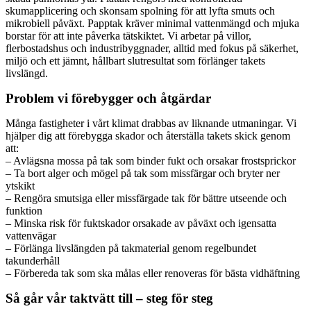
skumapplicering och skonsam spolning för att lyfta smuts och
mikrobiell påväxt. Papptak kräver minimal vattenmängd och mjuka
borstar för att inte påverka tätskiktet. Vi arbetar på villor,
flerbostadshus och industribyggnader, alltid med fokus på säkerhet,
miljö och ett jämnt, hållbart slutresultat som förlänger takets
livslängd.
Problem vi förebygger och åtgärdar
Många fastigheter i vårt klimat drabbas av liknande utmaningar. Vi
hjälper dig att förebygga skador och återställa takets skick genom
att:
– Avlägsna mossa på tak som binder fukt och orsakar frostsprickor
– Ta bort alger och mögel på tak som missfärgar och bryter ner
ytskikt
– Rengöra smutsiga eller missfärgade tak för bättre utseende och
funktion
– Minska risk för fuktskador orsakade av påväxt och igensatta
vattenvägar
– Förlänga livslängden på takmaterial genom regelbundet
takunderhåll
– Förbereda tak som ska målas eller renoveras för bästa vidhäftning
Så går vår taktvätt till – steg för steg