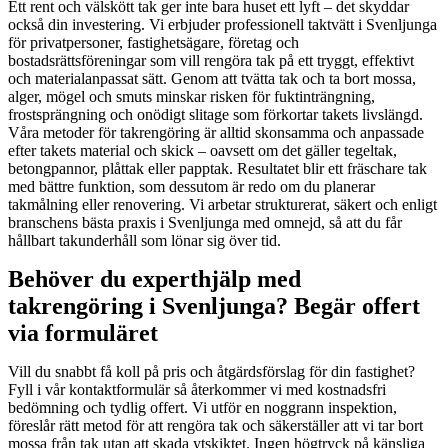
Ett rent och välskött tak ger inte bara huset ett lyft – det skyddar
också din investering. Vi erbjuder professionell taktvätt i Svenljunga
för privatpersoner, fastighetsägare, företag och
bostadsrättsföreningar som vill rengöra tak på ett tryggt, effektivt
och materialanpassat sätt. Genom att tvätta tak och ta bort mossa,
alger, mögel och smuts minskar risken för fuktinträngning,
frostsprängning och onödigt slitage som förkortar takets livslängd.
Våra metoder för takrengöring är alltid skonsamma och anpassade
efter takets material och skick – oavsett om det gäller tegeltak,
betongpannor, plåttak eller papptak. Resultatet blir ett fräschare tak
med bättre funktion, som dessutom är redo om du planerar
takmålning eller renovering. Vi arbetar strukturerat, säkert och enligt
branschens bästa praxis i Svenljunga med omnejd, så att du får
hållbart takunderhåll som lönar sig över tid.
Behöver du experthjälp med
takrengöring i Svenljunga? Begär offert
via formuläret
Vill du snabbt få koll på pris och åtgärdsförslag för din fastighet?
Fyll i vår kontaktformulär så återkommer vi med kostnadsfri
bedömning och tydlig offert. Vi utför en noggrann inspektion,
föreslår rätt metod för att rengöra tak och säkerställer att vi tar bort
mossa från tak utan att skada ytskiktet. Ingen högtryck på känsliga