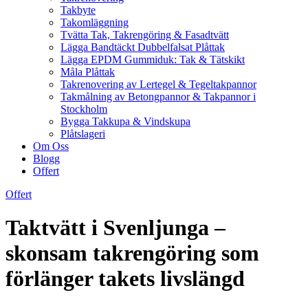
Takbyte
Takomläggning
Tvätta Tak, Takrengöring & Fasadtvätt
Lägga Bandtäckt Dubbelfalsat Plåttak
Lägga EPDM Gummiduk: Tak & Tätskikt
Måla Plåttak
Takrenovering av Lertegel & Tegeltakpannor
Takmålning av Betongpannor & Takpannor i
Stockholm
Bygga Takkupa & Vindskupa
Plåtslageri
Om Oss
Blogg
Offert
Offert
Taktvätt i Svenljunga –
skonsam takrengöring som
förlänger takets livslängd