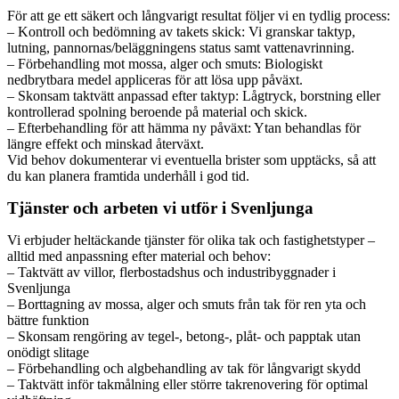
För att ge ett säkert och långvarigt resultat följer vi en tydlig process:
– Kontroll och bedömning av takets skick: Vi granskar taktyp,
lutning, pannornas/beläggningens status samt vattenavrinning.
– Förbehandling mot mossa, alger och smuts: Biologiskt
nedbrytbara medel appliceras för att lösa upp påväxt.
– Skonsam taktvätt anpassad efter taktyp: Lågtryck, borstning eller
kontrollerad spolning beroende på material och skick.
– Efterbehandling för att hämma ny påväxt: Ytan behandlas för
längre effekt och minskad återväxt.
Vid behov dokumenterar vi eventuella brister som upptäcks, så att
du kan planera framtida underhåll i god tid.
Tjänster och arbeten vi utför i Svenljunga
Vi erbjuder heltäckande tjänster för olika tak och fastighetstyper –
alltid med anpassning efter material och behov:
– Taktvätt av villor, flerbostadshus och industribyggnader i
Svenljunga
– Borttagning av mossa, alger och smuts från tak för ren yta och
bättre funktion
– Skonsam rengöring av tegel-, betong-, plåt- och papptak utan
onödigt slitage
– Förbehandling och algbehandling av tak för långvarigt skydd
– Taktvätt inför takmålning eller större takrenovering för optimal