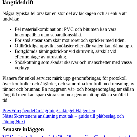
långtidsdrift
Några typiska fel orsakar en stor del av läckagen och är enkla att
undvika:
Fel materialkombination: PVC och bitumen kan vara
inkompatibla utan separationsskikt.
För små stosar som skär mot röret och spricker med tiden.
Otillräckliga uppvik i snölaster eller där vatten kan däma upp.
Bortglömda tätningsbrickor vid skruv/nit, särskilt vid
eftermontage av utrustning.
Snöskottning som skadar skarvar och manschetter med vassa
verktyg.
Planera för enkel service: märk upp genomföringar, för protokoll
över kontroller och åtgärder, och samordna kontroll med rensning av
rännor och brunnar. En noggrann vår- och höstgenomgång tar sällan
lång tid men kan spara stora summor genom att upptäcka småfel i
tid.
Prev
Föregående
Omläggning taktegel Hägersten
Nästa
Skorstenens anslutning mot tak – guide till plåtbeslag och
tätning
Next
Senaste inläggen