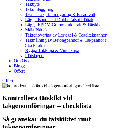
Takbyte
Takomläggning
Tvätta Tak, Takrengöring & Fasadtvätt
Lägga Bandtäckt Dubbelfalsat Plåttak
Lägga EPDM Gummiduk: Tak & Tätskikt
Måla Plåttak
Takrenovering av Lertegel & Tegeltakpannor
Takmålning av Betongpannor & Takpannor i
Stockholm
Bygga Takkupa & Vindskupa
Plåtslageri
Om Oss
Blogg
Offert
Offert
Kontrollera tätskikt vid
takgenomföringar – checklista
Så granskar du tätskiktet runt
takgenomföringar