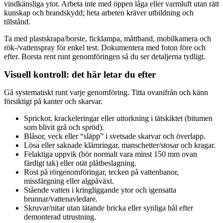
vindkänsliga ytor. Arbeta inte med öppen låga eller varmluft utan rätt
kunskap och brandskydd; heta arbeten kräver utbildning och
tillstånd.
Ta med plastskrapa/borste, ficklampa, måttband, mobilkamera och
rök-/vattenspray för enkel test. Dokumentera med foton före och
efter. Borsta rent runt genomföringen så du ser detaljerna tydligt.
Visuell kontroll: det här letar du efter
Gå systematiskt runt varje genomföring. Titta ovanifrån och känn
försiktigt på kanter och skarvar.
Sprickor, krackeleringar eller uttorkning i tätskiktet (bitumen
som blivit grå och spröd).
Blåsor, veck eller “släpp” i svetsade skarvar och överlapp.
Lösa eller saknade klämringar, manschetter/stosar och kragar.
Felaktiga uppvik (bör normalt vara minst 150 mm ovan
färdigt tak) eller otät plåtbeslagning.
Rost på rörgenomföringar, tecken på vattenbanor,
missfärgning eller algpåväxt.
Stående vatten i kringliggande ytor och igensatta
brunnar/vattenavledare.
Skruvar/nitar utan tätande bricka eller synliga hål efter
demonterad utrustning.