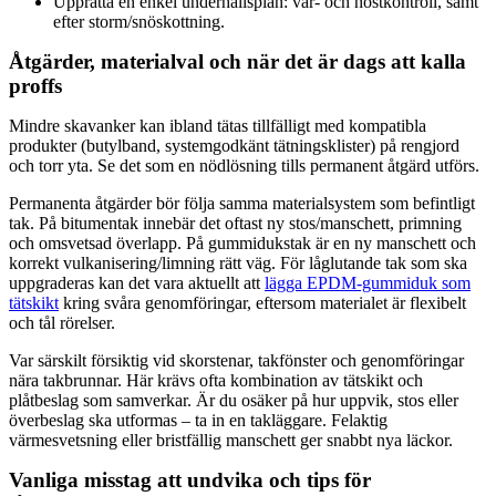
Upprätta en enkel underhållsplan: vår- och höstkontroll, samt
efter storm/snöskottning.
Åtgärder, materialval och när det är dags att kalla
proffs
Mindre skavanker kan ibland tätas tillfälligt med kompatibla
produkter (butylband, systemgodkänt tätningsklister) på rengjord
och torr yta. Se det som en nödlösning tills permanent åtgärd utförs.
Permanenta åtgärder bör följa samma materialsystem som befintligt
tak. På bitumentak innebär det oftast ny stos/manschett, primning
och omsvetsad överlapp. På gummidukstak är en ny manschett och
korrekt vulkanisering/limning rätt väg. För låglutande tak som ska
uppgraderas kan det vara aktuellt att
lägga EPDM-gummiduk som
tätskikt
kring svåra genomföringar, eftersom materialet är flexibelt
och tål rörelser.
Var särskilt försiktig vid skorstenar, takfönster och genomföringar
nära takbrunnar. Här krävs ofta kombination av tätskikt och
plåtbeslag som samverkar. Är du osäker på hur uppvik, stos eller
överbeslag ska utformas – ta in en takläggare. Felaktig
värmesvetsning eller bristfällig manschett ger snabbt nya läckor.
Vanliga misstag att undvika och tips för