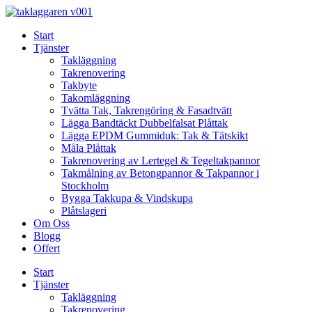
Skip
to
Start
content
Tjänster
Takläggning
Takrenovering
Takbyte
Takomläggning
Tvätta Tak, Takrengöring & Fasadtvätt
Lägga Bandtäckt Dubbelfalsat Plåttak
Lägga EPDM Gummiduk: Tak & Tätskikt
Måla Plåttak
Takrenovering av Lertegel & Tegeltakpannor
Takmålning av Betongpannor & Takpannor i
Stockholm
Bygga Takkupa & Vindskupa
Plåtslageri
Om Oss
Blogg
Offert
Start
Tjänster
Takläggning
Takrenovering