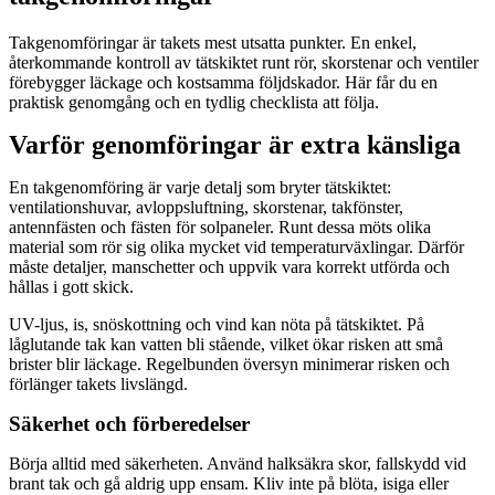
Takgenomföringar är takets mest utsatta punkter. En enkel,
återkommande kontroll av tätskiktet runt rör, skorstenar och ventiler
förebygger läckage och kostsamma följdskador. Här får du en
praktisk genomgång och en tydlig checklista att följa.
Varför genomföringar är extra känsliga
En takgenomföring är varje detalj som bryter tätskiktet:
ventilationshuvar, avloppsluftning, skorstenar, takfönster,
antennfästen och fästen för solpaneler. Runt dessa möts olika
material som rör sig olika mycket vid temperaturväxlingar. Därför
måste detaljer, manschetter och uppvik vara korrekt utförda och
hållas i gott skick.
UV-ljus, is, snöskottning och vind kan nöta på tätskiktet. På
låglutande tak kan vatten bli stående, vilket ökar risken att små
brister blir läckage. Regelbunden översyn minimerar risken och
förlänger takets livslängd.
Säkerhet och förberedelser
Börja alltid med säkerheten. Använd halksäkra skor, fallskydd vid
brant tak och gå aldrig upp ensam. Kliv inte på blöta, isiga eller