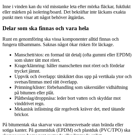
Inne i vinden kan du vid misstanke leta efter mörka fläckar, fuktlukt
eller märken på isolering/board. Det bekräftar inte läckans exakta
punkt men visar att något behöver åtgärdas.
Delar som ska finnas och vara hela
Runt en genomföring ska vissa komponenter alltid finnas och
fungera tillsammans. Saknas något ökar risken för läckage.
Manschett/stos: en formad tät detalj (ofta gummi eller EPDM)
som sluter tätt mot röret.
Krage/klämring: håller manschetten mot röret och fördelar
trycket jämnt.
Uppvik och överlapp: tätskiktet dras upp på vertikala ytor och
svetsas/limmas med rätt överlapp.
Primning/klister: förbehandling som säkerställer vidhäftning
på bitumen eller plåt.
Plåtbeslag/droppnäsa: leder bort vatten och skyddar mot
vinddrivet regn.
Mekanisk infästning där regelverk kräver det, med tätande
brickor.
På bitumentak ska skarvar vara värmesvetsade utan brända eller
sotiga kanter. På gummiduk (EPDM) och plastduk (PVC/TPO) ska