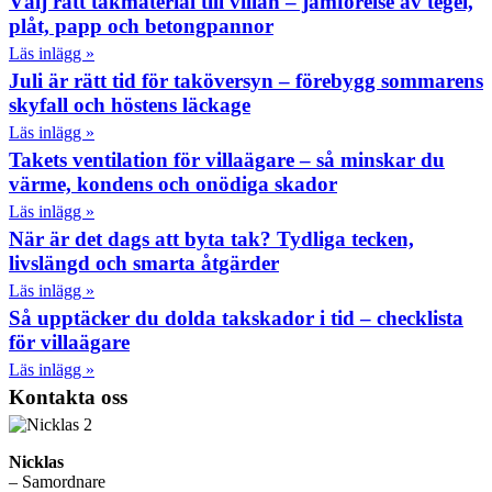
Välj rätt takmaterial till villan – jämförelse av tegel,
plåt, papp och betongpannor
Läs inlägg »
Juli är rätt tid för taköversyn – förebygg sommarens
skyfall och höstens läckage
Läs inlägg »
Takets ventilation för villaägare – så minskar du
värme, kondens och onödiga skador
Läs inlägg »
När är det dags att byta tak? Tydliga tecken,
livslängd och smarta åtgärder
Läs inlägg »
Så upptäcker du dolda takskador i tid – checklista
för villaägare
Läs inlägg »
Kontakta oss
Nicklas
– Samordnare