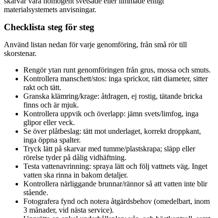
skarvar vara homogent svetsade eller limmade enligt
materialsystemets anvisningar.
Checklista steg för steg
Använd listan nedan för varje genomföring, från små rör till
skorstenar.
Rengör ytan runt genomföringen från grus, mossa och smuts.
Kontrollera manschett/stos: inga sprickor, rätt diameter, sitter
rakt och tätt.
Granska klämring/krage: åtdragen, ej rostig, tätande bricka
finns och är mjuk.
Kontrollera uppvik och överlapp: jämn svets/limfog, inga
glipor eller veck.
Se över plåtbeslag: tätt mot underlaget, korrekt droppkant,
inga öppna spalter.
Tryck lätt på skarvar med tumme/plastskrapa; släpp eller
rörelse tyder på dålig vidhäftning.
Testa vattenavrinning: spraya lätt och följ vattnets väg. Inget
vatten ska rinna in bakom detaljer.
Kontrollera närliggande brunnar/rännor så att vatten inte blir
stående.
Fotografera fynd och notera åtgärdsbehov (omedelbart, inom
3 månader, vid nästa service).