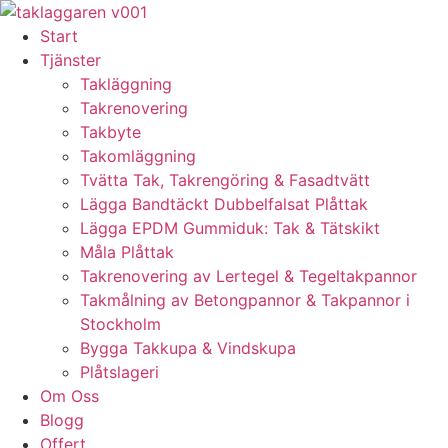
Skip
to
Start
content
Tjänster
Takläggning
Takrenovering
Takbyte
Takomläggning
Tvätta Tak, Takrengöring & Fasadtvätt
Lägga Bandtäckt Dubbelfalsat Plåttak
Lägga EPDM Gummiduk: Tak & Tätskikt
Måla Plåttak
Takrenovering av Lertegel & Tegeltakpannor
Takmålning av Betongpannor & Takpannor i
Stockholm
Bygga Takkupa & Vindskupa
Plåtslageri
Om Oss
Blogg
Offert