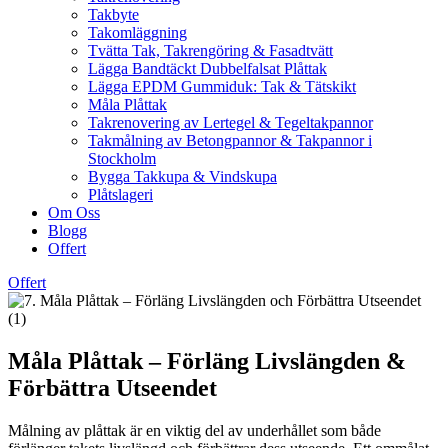
Takbyte
Takomläggning
Tvätta Tak, Takrengöring & Fasadtvätt
Lägga Bandtäckt Dubbelfalsat Plåttak
Lägga EPDM Gummiduk: Tak & Tätskikt
Måla Plåttak
Takrenovering av Lertegel & Tegeltakpannor
Takmålning av Betongpannor & Takpannor i
Stockholm
Bygga Takkupa & Vindskupa
Plåtslageri
Om Oss
Blogg
Offert
Offert
Måla Plåttak – Förläng Livslängden &
Förbättra Utseendet
Målning av plåttak är en viktig del av underhållet som både