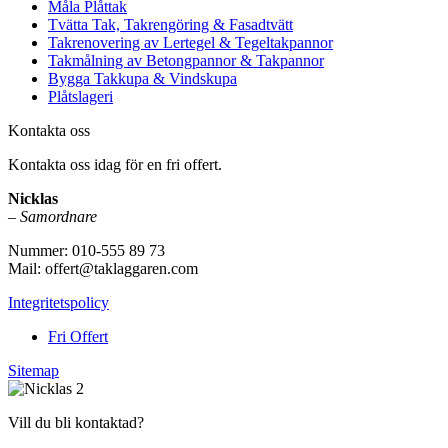
Måla Plåttak
Tvätta Tak, Takrengöring & Fasadtvätt
Takrenovering av Lertegel & Tegeltakpannor
Takmålning av Betongpannor & Takpannor
Bygga Takkupa & Vindskupa
Plåtslageri
Kontakta oss
Kontakta oss idag för en fri offert.
Nicklas
–
Samordnare
Nummer: 010-555 89 73
Mail: offert@taklaggaren.com
Integritetspolicy
Fri Offert
Sitemap
Vill du bli kontaktad?