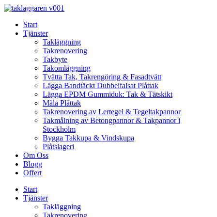
Skip
to
Start
content
Tjänster
Takläggning
Takrenovering
Takbyte
Takomläggning
Tvätta Tak, Takrengöring & Fasadtvätt
Lägga Bandtäckt Dubbelfalsat Plåttak
Lägga EPDM Gummiduk: Tak & Tätskikt
Måla Plåttak
Takrenovering av Lertegel & Tegeltakpannor
Takmålning av Betongpannor & Takpannor i
Stockholm
Bygga Takkupa & Vindskupa
Plåtslageri
Om Oss
Blogg
Offert
Start
Tjänster
Takläggning
Takrenovering