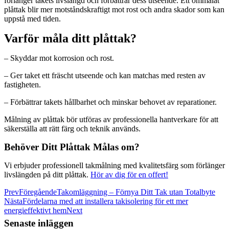
förlänger takets livslängd och förbättrar dess utseende. Ett ommålat
plåttak blir mer motståndskraftigt mot rost och andra skador som kan
uppstå med tiden.
Varför måla ditt plåttak?
– Skyddar mot korrosion och rost.
– Ger taket ett fräscht utseende och kan matchas med resten av
fastigheten.
– Förbättrar takets hållbarhet och minskar behovet av reparationer.
Målning av plåttak bör utföras av professionella hantverkare för att
säkerställa att rätt färg och teknik används.
Behöver Ditt Plåttak Målas om?
Vi erbjuder professionell takmålning med kvalitetsfärg som förlänger
livslängden på ditt plåttak.
Hör av dig för en offert!
Prev
Föregående
Takomläggning – Förnya Ditt Tak utan Totalbyte
Nästa
Fördelarna med att installera takisolering för ett mer
energieffektivt hem
Next
Senaste inläggen