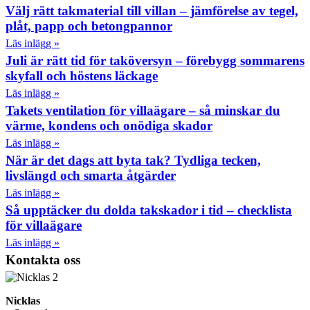
Välj rätt takmaterial till villan – jämförelse av tegel,
plåt, papp och betongpannor
Läs inlägg »
Juli är rätt tid för taköversyn – förebygg sommarens
skyfall och höstens läckage
Läs inlägg »
Takets ventilation för villaägare – så minskar du
värme, kondens och onödiga skador
Läs inlägg »
När är det dags att byta tak? Tydliga tecken,
livslängd och smarta åtgärder
Läs inlägg »
Så upptäcker du dolda takskador i tid – checklista
för villaägare
Läs inlägg »
Kontakta oss
Nicklas