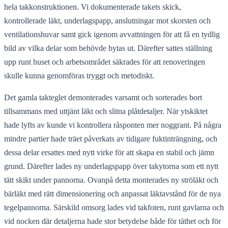
hela takkonstruktionen. Vi dokumenterade takets skick,
kontrollerade läkt, underlagspapp, anslutningar mot skorsten och
ventilationshuvar samt gick igenom avvattningen för att få en tydlig
bild av vilka delar som behövde bytas ut. Därefter sattes ställning
upp runt huset och arbetsområdet säkrades för att renoveringen
skulle kunna genomföras tryggt och metodiskt.
Det gamla takteglet demonterades varsamt och sorterades bort
tillsammans med uttjänt läkt och slitna plåtdetaljer. När ytskiktet
hade lyfts av kunde vi kontrollera råsponten mer noggrant. På några
mindre partier hade träet påverkats av tidigare fuktinträngning, och
dessa delar ersattes med nytt virke för att skapa en stabil och jämn
grund. Därefter lades ny underlagspapp över takytorna som ett nytt
tätt skikt under pannorna. Ovanpå detta monterades ny ströläkt och
bärläkt med rätt dimensionering och anpassat läktavstånd för de nya
tegelpannorna. Särskild omsorg lades vid takfoten, runt gavlarna och
vid nocken där detaljerna hade stor betydelse både för täthet och för