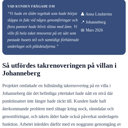
VAD KUNDEN FRÅGADE OM
“Vi hade ett äldre tegeltak som hade börjat
👤 Anna Lindström
släppa in fukt vid några genomföringar och
📍 Johanneberg
flera pannor hade blivit slitna med åren. Vi
📅 Mars 2026
ville få hela taket renoverat på ett sätt som
passade husets stil och samtidigt förbättrade
underlaget och plåtdetaljerna.”
Så utfördes takrenoveringen på villan i
Johanneberg
Projektet omfattade en fullständig takrenovering på en villa i
Johanneberg där det befintliga yttertaket hade nått en nivå där
punktinsatser inte längre hade räckt till. Kunden hade haft
återkommande problem med slitage kring nock, ränndalar och
genomföringar, och takets ålder hade också påverkat underlagets
funktion. Arbetet inleddes därför med en noggrann genomgång av