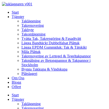
Skip
to
Start
content
Tjänster
Takläggning
Takrenovering
Takbyte
Takomläggning
Tvätta Tak, Takrengöring & Fasadtvätt
Lägga Bandtäckt Dubbelfalsat Plåttak
Lägga EPDM Gummiduk: Tak & Tätskikt
Måla Plåttak
Takrenovering av Lertegel & Tegeltakpannor
Takmålning av Betongpannor & Takpannor i
Stockholm
Bygga Takkupa & Vindskupa
Plåtslageri
Om Oss
Blogg
Offert
Start
Tjänster
Takläggning
Takrenovering