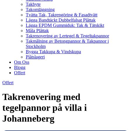
Takbyte
Takomläggning
Tvätta Tak, Takrengöring & Fasadtvätt
Lägga Bandtäckt Dubbelfalsat Plåttak
Lägga EPDM Gummiduk: Tak & Tätskikt
Måla Plåttak
Takrenovering av Lertegel & Tegeltakpannor
Takmålning av Betongpannor & Takpannor i
Stockholm
Bygga Takkupa & Vindskupa
Plåtslageri
Om Oss
Blogg
Offert
Offert
Takrenovering med
tegelpannor på villa i
Johanneberg