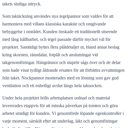
takets slutliga uttryck.
Som taktäckning användes nya tegelpannor som valdes för att
harmoniera med villans klassiska karaktär och omgivande
bebyggelse i området. Kunden önskade ett traditionellt utseende
med lång hållbarhet, och tegel passade därför mycket väl för
projektet. Samtidigt byttes flera plåtdetaljer ut, bland annat beslag
kring skorsten, ränndalar, fotplåt och anslutningar vid
takgenomföringar. Hängrännor och stuprör sågs över och de delar
som hade visat tydligt åldrande ersattes för att förbättra avvattningen
från taket. Nockpannor monterades med en lösning som gav god
ventilation och ett enhetligt avslut längs hela taknocken.
Under hela projektet hölls arbetsplatsen ordnad och material
levererades etappvis för att minska påverkan på tomten och göra
arbetet smidigt för kunden. Vi genomförde löpande egenkontroller i
varje moment, särskilt efter att underlag, läkt och genomföringar