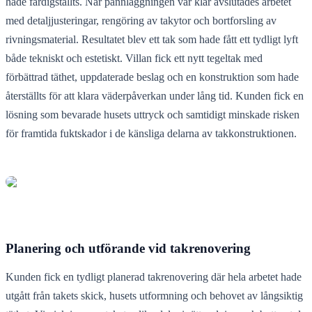
hade färdigställts. När pannläggningen var klar avslutades arbetet
med detaljjusteringar, rengöring av takytor och bortforsling av
rivningsmaterial. Resultatet blev ett tak som hade fått ett tydligt lyft
både tekniskt och estetiskt. Villan fick ett nytt tegeltak med
förbättrad täthet, uppdaterade beslag och en konstruktion som hade
återställts för att klara väderpåverkan under lång tid. Kunden fick en
lösning som bevarade husets uttryck och samtidigt minskade risken
för framtida fuktskador i de känsliga delarna av takkonstruktionen.
Planering och utförande vid takrenovering
Kunden fick en tydligt planerad takrenovering där hela arbetet hade
utgått från takets skick, husets utformning och behovet av långsiktig