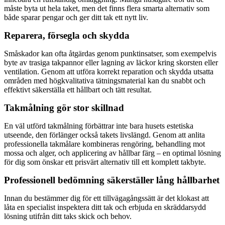
måste byta ut hela taket, men det finns flera smarta alternativ som
både sparar pengar och ger ditt tak ett nytt liv.
Reparera, försegla och skydda
Småskador kan ofta åtgärdas genom punktinsatser, som exempelvis
byte av trasiga takpannor eller lagning av läckor kring skorsten eller
ventilation. Genom att utföra korrekt reparation och skydda utsatta
områden med högkvalitativa tätningsmaterial kan du snabbt och
effektivt säkerställa ett hållbart och tätt resultat.
Takmålning gör stor skillnad
En väl utförd takmålning förbättrar inte bara husets estetiska
utseende, den förlänger också takets livslängd. Genom att anlita
professionella takmålare kombineras rengöring, behandling mot
mossa och alger, och applicering av hållbar färg – en optimal lösning
för dig som önskar ett prisvärt alternativ till ett komplett takbyte.
Professionell bedömning säkerställer lång hållbarhet
Innan du bestämmer dig för ett tillvägagångssätt är det klokast att
låta en specialist inspektera ditt tak och erbjuda en skräddarsydd
lösning utifrån ditt taks skick och behov.