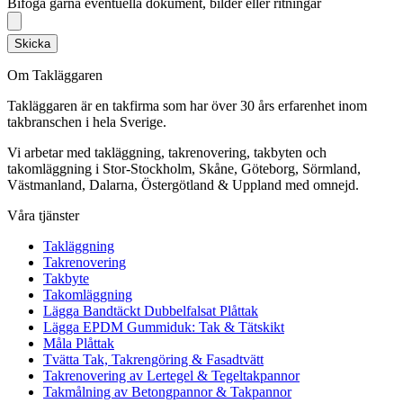
Bifoga gärna eventuella dokument, bilder eller ritningar
Skicka
Om Takläggaren
Takläggaren är en takfirma som har över 30 års erfarenhet inom
takbranschen i hela Sverige.
Vi arbetar med takläggning, takrenovering, takbyten och
takomläggning i Stor-Stockholm, Skåne, Göteborg, Sörmland,
Västmanland, Dalarna, Östergötland & Uppland med omnejd.
Våra tjänster
Takläggning
Takrenovering
Takbyte
Takomläggning
Lägga Bandtäckt Dubbelfalsat Plåttak
Lägga EPDM Gummiduk: Tak & Tätskikt
Måla Plåttak
Tvätta Tak, Takrengöring & Fasadtvätt
Takrenovering av Lertegel & Tegeltakpannor
Takmålning av Betongpannor & Takpannor