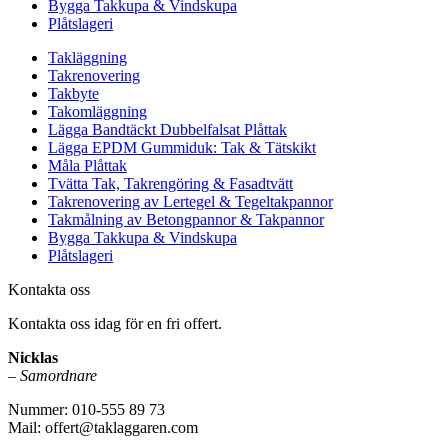
Bygga Takkupa & Vindskupa
Plåtslageri
Takläggning
Takrenovering
Takbyte
Takomläggning
Lägga Bandtäckt Dubbelfalsat Plåttak
Lägga EPDM Gummiduk: Tak & Tätskikt
Måla Plåttak
Tvätta Tak, Takrengöring & Fasadtvätt
Takrenovering av Lertegel & Tegeltakpannor
Takmålning av Betongpannor & Takpannor
Bygga Takkupa & Vindskupa
Plåtslageri
Kontakta oss
Kontakta oss idag för en fri offert.
Nicklas
–
Samordnare
Nummer: 010-555 89 73
Mail: offert@taklaggaren.com