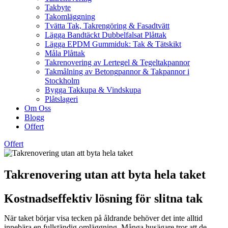
Takbyte
Takomläggning
Tvätta Tak, Takrengöring & Fasadtvätt
Lägga Bandtäckt Dubbelfalsat Plåttak
Lägga EPDM Gummiduk: Tak & Tätskikt
Måla Plåttak
Takrenovering av Lertegel & Tegeltakpannor
Takmålning av Betongpannor & Takpannor i
Stockholm
Bygga Takkupa & Vindskupa
Plåtslageri
Om Oss
Blogg
Offert
Offert
Takrenovering utan att byta hela taket
Kostnadseffektiv lösning för slitna tak
När taket börjar visa tecken på åldrande behöver det inte alltid
innebära en fullständig omläggning. Många husägare tror att de