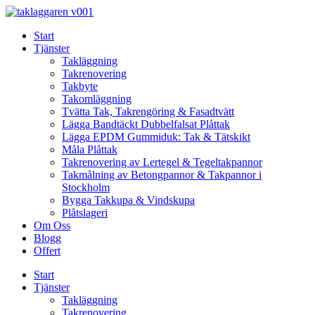
Skip
to
Start
content
Tjänster
Takläggning
Takrenovering
Takbyte
Takomläggning
Tvätta Tak, Takrengöring & Fasadtvätt
Lägga Bandtäckt Dubbelfalsat Plåttak
Lägga EPDM Gummiduk: Tak & Tätskikt
Måla Plåttak
Takrenovering av Lertegel & Tegeltakpannor
Takmålning av Betongpannor & Takpannor i
Stockholm
Bygga Takkupa & Vindskupa
Plåtslageri
Om Oss
Blogg
Offert
Start
Tjänster
Takläggning
Takrenovering