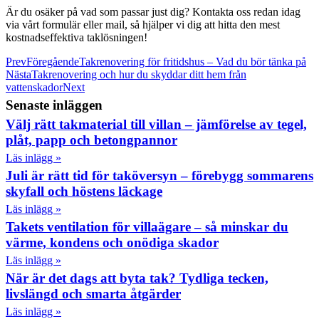
Är du osäker på vad som passar just dig? Kontakta oss redan idag
via vårt formulär eller mail, så hjälper vi dig att hitta den mest
kostnadseffektiva taklösningen!
Prev
Föregående
Takrenovering för fritidshus – Vad du bör tänka på
Nästa
Takrenovering och hur du skyddar ditt hem från
vattenskador
Next
Senaste inläggen
Välj rätt takmaterial till villan – jämförelse av tegel,
plåt, papp och betongpannor
Läs inlägg »
Juli är rätt tid för taköversyn – förebygg sommarens
skyfall och höstens läckage
Läs inlägg »
Takets ventilation för villaägare – så minskar du
värme, kondens och onödiga skador
Läs inlägg »
När är det dags att byta tak? Tydliga tecken,
livslängd och smarta åtgärder
Läs inlägg »