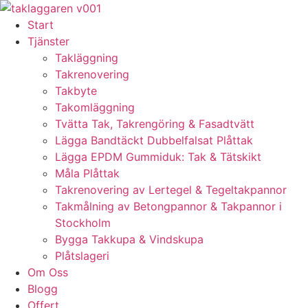
Skip
to
Start
content
Tjänster
Takläggning
Takrenovering
Takbyte
Takomläggning
Tvätta Tak, Takrengöring & Fasadtvätt
Lägga Bandtäckt Dubbelfalsat Plåttak
Lägga EPDM Gummiduk: Tak & Tätskikt
Måla Plåttak
Takrenovering av Lertegel & Tegeltakpannor
Takmålning av Betongpannor & Takpannor i
Stockholm
Bygga Takkupa & Vindskupa
Plåtslageri
Om Oss
Blogg
Offert