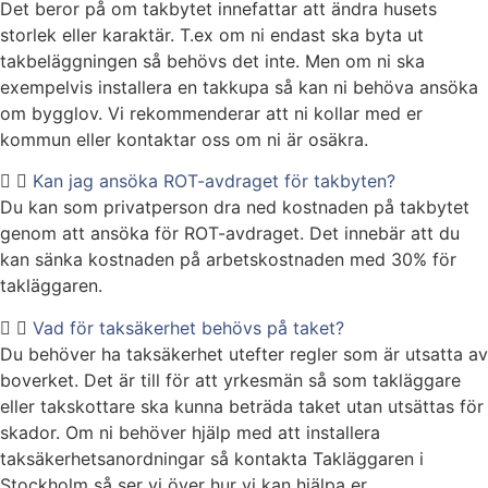
Det beror på om takbytet innefattar att ändra husets
storlek eller karaktär. T.ex om ni endast ska byta ut
takbeläggningen så behövs det inte. Men om ni ska
exempelvis installera en takkupa så kan ni behöva ansöka
om bygglov. Vi rekommenderar att ni kollar med er
kommun eller kontaktar oss om ni är osäkra.
Kan jag ansöka ROT-avdraget för takbyten?
Du kan som privatperson dra ned kostnaden på takbytet
genom att ansöka för ROT-avdraget. Det innebär att du
kan sänka kostnaden på arbetskostnaden med 30% för
takläggaren.
Vad för taksäkerhet behövs på taket?
Du behöver ha taksäkerhet utefter regler som är utsatta av
boverket. Det är till för att yrkesmän så som takläggare
eller takskottare ska kunna beträda taket utan utsättas för
skador. Om ni behöver hjälp med att installera
taksäkerhetsanordningar så kontakta Takläggaren i
Stockholm så ser vi över hur vi kan hjälpa er.