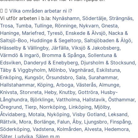
Vilka områden arbetar ni i?
Vi utför arbeten i b.la:
Nynäshamn,
Södertälje,
Strängnäs,
Trosa,
Tumba,
Tullinge,
Rönninge,
Nykvarn,
Gnesta,
Haninge,
Mariefred,
Tyresö,
Enskede & Älvsjö,
Nacka &
Saltsjö-Boo,
Huddinge & Segeltorp,
Saltsjöbaden & Älgö,
Hässelby & Vällingby,
Järfälla, Viksjö & Jakobsberg,
Värmdö & Ingarö,
Bromma & Spånga,
Sollentuna &
Edsviken,
Danderyd & Enebyberg,
Djursholm & Stocksund,
Täby & Viggbyholm,
Mölnbo,
Vagnhärad,
Eskilstuna,
Enköping,
Kungsör,
Örsundsbro,
Sala,
Surahammar,
Hallstahammar,
Köping,
Arboga,
Västerås,
Almunge,
Knivsta,
Storvreta,
Heby,
Knutby,
Gottröra,
Husby-
Långhundra,
Björklinge,
Vattholma,
Hallstavik,
Östhammar,
Öregrund,
Tierp,
Norrköping,
Linköping,
Mjölby,
Åtvidaberg,
Motala,
Nyköping,
Visby Gotland,
Leksand,
Rättvik,
Mora,
Borlänge,
Falun,
Åby,
Ljungsbro,
Finspång,
Söderköping,
Vadstena,
Kolmården,
Alvesta,
Hedemora,
Säter,
Ludvika,
Sälen m.m