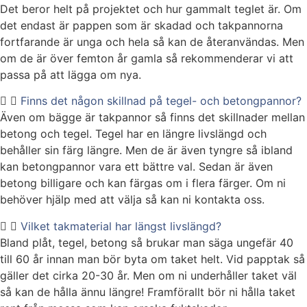
Det beror helt på projektet och hur gammalt teglet är. Om
det endast är pappen som är skadad och takpannorna
fortfarande är unga och hela så kan de återanvändas. Men
om de är över femton år gamla så rekommenderar vi att
passa på att lägga om nya.
Finns det någon skillnad på tegel- och betongpannor?
Även om bägge är takpannor så finns det skillnader mellan
betong och tegel. Tegel har en längre livslängd och
behåller sin färg längre. Men de är även tyngre så ibland
kan betongpannor vara ett bättre val. Sedan är även
betong billigare och kan färgas om i flera färger. Om ni
behöver hjälp med att välja så kan ni kontakta oss.
Vilket takmaterial har längst livslängd?
Bland plåt, tegel, betong så brukar man säga ungefär 40
till 60 år innan man bör byta om taket helt. Vid papptak så
gäller det cirka 20-30 år. Men om ni underhåller taket väl
så kan de hålla ännu längre! Framförallt bör ni hålla taket