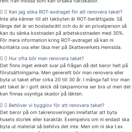
rent från mossa som kan orsaka fuktskador.
Kan jag söka ROT-avdraget för att renovera taket?
Inte alla känner till att takbyten är ROT-berättigade. Så
länge det är en bostadsrätt och du är en privatperson så
kan du sänka kostnaden på arbetskostnaden med 30%.
För mera information kring ROT-avdraget så kan ni
kontakta oss eller läsa mer på Skatteverkets Hemsida.
Hur ofta bör man renovera taket?
Det finns inget enkelt svar på frågan då det beror helt på
förutsättningarna. Men generellt bör man renovera eller
byta ut taket efter cirka 20 till 30 år. I många fall tror man
att taket är i gott skick då takpannorna ser bra ut men det
kan finnas osynliga skador på läkten.
Behöver vi bygglov för att renovera taket?
Det beror på om takrenoveringen innefattar att byta
husets storlek eller karaktär. Exempelvis om ni endast ska
byta ut material så behövs det inte. Men om ni ska t.ex