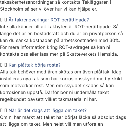
taksäkerhetsanordningar så kontakta Takläggaren i
Stockholm så ser vi över hur vi kan hjälpa er.
Är takrenoveringar ROT-berättigade?
Inte alla känner till att takbyten är ROT-berättigade. Så
länge det är en bostadsrätt och du är en privatperson så
kan du sänka kostnaden på arbetskostnaden med 30%.
För mera information kring ROT-avdraget så kan ni
kontakta oss eller läsa mer på Skatteverkets Hemsida.
Kan plåttak börja rosta?
Alla tak behöver med åren skötas om även plåttak. Idag
installeras nya tak som har korrosionsskydd med ytskikt
som motverkar rost. Men om skyddet skadas så kan
korrosionen uppstå. Därför bör ni underhålla taket
regelbundet oavsett vilket takmaterial ni har.
När är det dags att lägga om taket?
Om ni har märkt att taket har börjat läcka så absolut dags
att lägga om taket. Men helst vill man utföra en