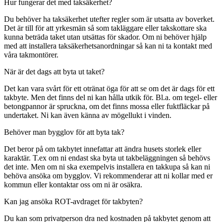
Hur fungerar det med taksäkerhet?
Du behöver ha taksäkerhet utefter regler som är utsatta av boverket.
Det är till för att yrkesmän så som takläggare eller takskottare ska
kunna beträda taket utan utsättas för skador. Om ni behöver hjälp
med att installera taksäkerhetsanordningar så kan ni ta kontakt med
våra takmontörer.
När är det dags att byta ut taket?
Det kan vara svårt för ett otränat öga för att se om det är dags för ett
takbyte. Men det finns del ni kan hålla utkik för. Bl.a. om tegel- eller
betongpannor är spruckna, om det finns mossa eller fuktfläckar på
undertaket. Ni kan även känna av mögellukt i vinden.
Behöver man bygglov för att byta tak?
Det beror på om takbytet innefattar att ändra husets storlek eller
karaktär. T.ex om ni endast ska byta ut takbeläggningen så behövs
det inte. Men om ni ska exempelvis installera en takkupa så kan ni
behöva ansöka om bygglov. Vi rekommenderar att ni kollar med er
kommun eller kontaktar oss om ni är osäkra.
Kan jag ansöka ROT-avdraget för takbyten?
Du kan som privatperson dra ned kostnaden på takbytet genom att