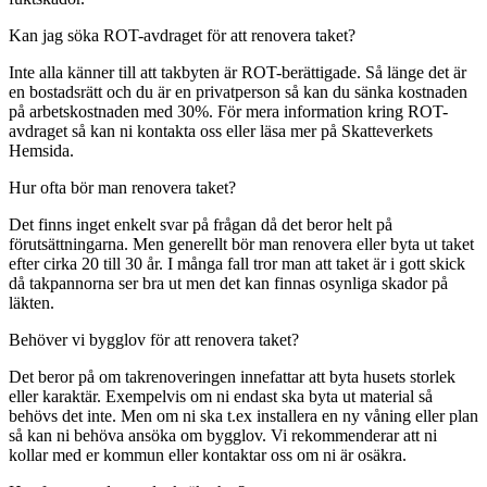
Kan jag söka ROT-avdraget för att renovera taket?
Inte alla känner till att takbyten är ROT-berättigade. Så länge det är
en bostadsrätt och du är en privatperson så kan du sänka kostnaden
på arbetskostnaden med 30%. För mera information kring ROT-
avdraget så kan ni kontakta oss eller läsa mer på Skatteverkets
Hemsida.
Hur ofta bör man renovera taket?
Det finns inget enkelt svar på frågan då det beror helt på
förutsättningarna. Men generellt bör man renovera eller byta ut taket
efter cirka 20 till 30 år. I många fall tror man att taket är i gott skick
då takpannorna ser bra ut men det kan finnas osynliga skador på
läkten.
Behöver vi bygglov för att renovera taket?
Det beror på om takrenoveringen innefattar att byta husets storlek
eller karaktär. Exempelvis om ni endast ska byta ut material så
behövs det inte. Men om ni ska t.ex installera en ny våning eller plan
så kan ni behöva ansöka om bygglov. Vi rekommenderar att ni
kollar med er kommun eller kontaktar oss om ni är osäkra.