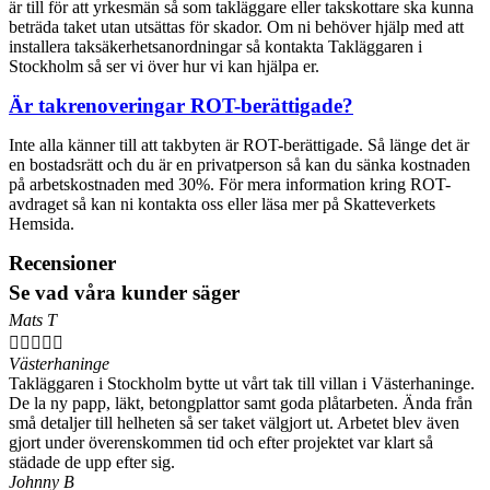
är till för att yrkesmän så som takläggare eller takskottare ska kunna
beträda taket utan utsättas för skador. Om ni behöver hjälp med att
installera taksäkerhetsanordningar så kontakta Takläggaren i
Stockholm så ser vi över hur vi kan hjälpa er.
Är takrenoveringar ROT-berättigade?
Inte alla känner till att takbyten är ROT-berättigade. Så länge det är
en bostadsrätt och du är en privatperson så kan du sänka kostnaden
på arbetskostnaden med 30%. För mera information kring ROT-
avdraget så kan ni kontakta oss eller läsa mer på Skatteverkets
Hemsida.
Recensioner
Se vad våra kunder säger
Mats T





Västerhaninge
Takläggaren i Stockholm bytte ut vårt tak till villan i Västerhaninge.
De la ny papp, läkt, betongplattor samt goda plåtarbeten. Ända från
små detaljer till helheten så ser taket välgjort ut. Arbetet blev även
gjort under överenskommen tid och efter projektet var klart så
städade de upp efter sig.
Johnny B