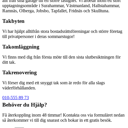
allt från små garage till en större fastighet. Vi arbetar inom ett stort
upptagningsområde i Surahammar, Västmanland, Hallstahammar,
Ramnäs, Olberga, Jobsbo, Tapfallet, Fridnäs och Skulltuna.
Takbyten
Vi har hjälpt alltifrån stora bostadsrättsföreningar och större företag
till privatpersoner i deras sommarstugor!
Takomläggning
Vi finns med dig från första möte till den sista slutbesiktningen för
ditt tak.
Takrenovering
Vi förser dig med ett snyggt tak som är redo för alla slags
väderförhållanden.
010-555 89 73
Behöver du Hjälp?
Få återkoppling inom 48 timmar! Kontakta oss via formuläret nedan
så återkommer vi till dig snarast och bokar in ett gratis besök.