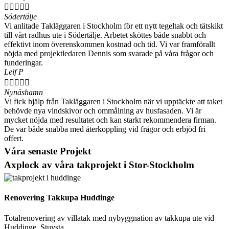





Södertälje
Vi anlitade Takläggaren i Stockholm för ett nytt tegeltak och tätskikt
till vårt radhus ute i Södertälje. Arbetet sköttes både snabbt och
effektivt inom överenskommen kostnad och tid. Vi var framförallt
nöjda med projektledaren Dennis som svarade på våra frågor och
funderingar.
Leif P





Nynäshamn
Vi fick hjälp från Takläggaren i Stockholm när vi upptäckte att taket
behövde nya vindskivor och ommålning av husfasaden. Vi är
mycket nöjda med resultatet och kan starkt rekommendera firman.
De var både snabba med återkoppling vid frågor och erbjöd fri
offert.
Våra senaste Projekt
Axplock av våra takprojekt i Stor-Stockholm
Renovering Takkupa Huddinge
Totalrenovering av villatak med nybyggnation av takkupa ute vid
Huddinge, Stuvsta.