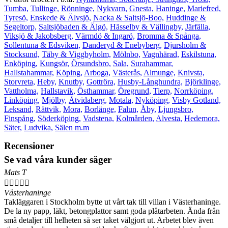
Tumba,
Tullinge,
Rönninge,
Nykvarn,
Gnesta,
Haninge,
Mariefred,
Tyresö,
Enskede & Älvsjö,
Nacka & Saltsjö-Boo,
Huddinge &
Segeltorp,
Saltsjöbaden & Älgö,
Hässelby & Vällingby,
Järfälla,
Viksjö & Jakobsberg,
Värmdö & Ingarö,
Bromma & Spånga,
Sollentuna & Edsviken,
Danderyd & Enebyberg,
Djursholm &
Stocksund,
Täby & Viggbyholm,
Mölnbo,
Vagnhärad,
Eskilstuna,
Enköping,
Kungsör,
Örsundsbro,
Sala,
Surahammar,
Hallstahammar,
Köping,
Arboga,
Västerås,
Almunge,
Knivsta,
Storvreta,
Heby,
Knutby,
Gottröra,
Husby-Långhundra,
Björklinge,
Vattholma,
Hallstavik,
Östhammar,
Öregrund,
Tierp,
Norrköping,
Linköping,
Mjölby,
Åtvidaberg,
Motala,
Nyköping,
Visby Gotland,
Leksand,
Rättvik,
Mora,
Borlänge,
Falun,
Åby,
Ljungsbro,
Finspång,
Söderköping,
Vadstena,
Kolmården,
Alvesta,
Hedemora,
Säter,
Ludvika,
Sälen m.m
Recensioner
Se vad våra kunder säger
Mats T





Västerhaninge
Takläggaren i Stockholm bytte ut vårt tak till villan i Västerhaninge.
De la ny papp, läkt, betongplattor samt goda plåtarbeten. Ända från
små detaljer till helheten så ser taket välgjort ut. Arbetet blev även