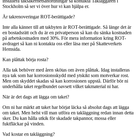
installera taksäkerhetsanordningar så kontakta Takläggaren i
Stockholm så ser vi över hur vi kan hjälpa er.
Är takrenoveringar ROT-berättigade?
Inte alla känner till att takbyten är ROT-berättigade. Så länge det är
en bostadsrätt och du är en privatperson så kan du sänka kostnaden
på arbetskostnaden med 30%. För mera information kring ROT-
avdraget så kan ni kontakta oss eller läsa mer på Skatteverkets
Hemsida.
Kan plåttak börja rosta?
Alla tak behöver med åren skötas om även plåttak. Idag installeras
nya tak som har korrosionsskydd med ytskikt som motverkar rost.
Men om skyddet skadas så kan korrosionen uppstå. Därför bör ni
underhålla taket regelbundet oavsett vilket takmaterial ni har.
När är det dags att lägga om taket?
Om ni har märkt att taket har börjat läcka så absolut dags att lägga
om taket. Men helst vill man utföra en takläggning redan innan detta
sker. Du kan hålla utkik för skadade takpannor, mossa eller
fuktfläckar på vinden.
Vad kostar en takläggning?