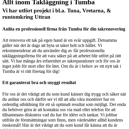
Allt inom Takläggning i Tumba
Vi har utfört projekt i bl.a. Tuna, Vretarna, &
runtomkring Uttran
Anlita en professionell firma från Tumba för din takrenovering
Att renovera ett tak på egen hand är en svår uppgift. Detsamma
gäller när det är dags att byta ut taket helt och hållet. Vi
rekommenderar att du använder dig av får professionella
takläggningsfirma för att vara säker på att arbetet blir utfört på rätt
sätt. Vi har många års erfarenhet av takreparationer och för oss är
inget jobb för stort eller för litet. Om du är i behov av ett nytt tak i
Tumba är vi rätt företag för dig!
Ett garanterat bra och snyggt resultat
För oss är det viktigt att du som kund känner dig trygg och säker när
du anlitar oss och därför ser vi till att alla våra montörer har en
ordentlig utbildning för ett så optimalt resultat som möjligt. Det enda
du behöver göra är att kontakta oss via mail eller telefon för att
tillsammans diskutera vad du har för idéer och tankar. Vi jobbar
utifrån de förutsättningar som finns, men värdesätter alltid kundens
önskemål! Här är det viktigt att du som kund får känna att du är