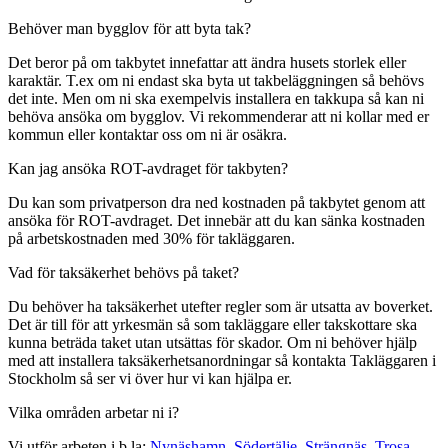
Behöver man bygglov för att byta tak?
Det beror på om takbytet innefattar att ändra husets storlek eller
karaktär. T.ex om ni endast ska byta ut takbeläggningen så behövs
det inte. Men om ni ska exempelvis installera en takkupa så kan ni
behöva ansöka om bygglov. Vi rekommenderar att ni kollar med er
kommun eller kontaktar oss om ni är osäkra.
Kan jag ansöka ROT-avdraget för takbyten?
Du kan som privatperson dra ned kostnaden på takbytet genom att
ansöka för ROT-avdraget. Det innebär att du kan sänka kostnaden
på arbetskostnaden med 30% för takläggaren.
Vad för taksäkerhet behövs på taket?
Du behöver ha taksäkerhet utefter regler som är utsatta av boverket.
Det är till för att yrkesmän så som takläggare eller takskottare ska
kunna beträda taket utan utsättas för skador. Om ni behöver hjälp
med att installera taksäkerhetsanordningar så kontakta Takläggaren i
Stockholm så ser vi över hur vi kan hjälpa er.
Vilka områden arbetar ni i?
Vi utför arbeten i b.la:
Nynäshamn,
Södertälje,
Strängnäs,
Trosa,