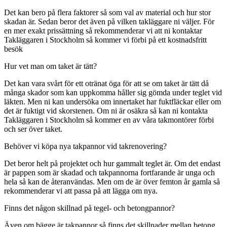
Det kan bero på flera faktorer så som val av material och hur stor
skadan är. Sedan beror det även på vilken takläggare ni väljer. För
en mer exakt prissättning så rekommenderar vi att ni kontaktar
Takläggaren i Stockholm så kommer vi förbi på ett kostnadsfritt
besök
Hur vet man om taket är tätt?
Det kan vara svårt för ett otränat öga för att se om taket är tätt då
många skador som kan uppkomma håller sig gömda under teglet vid
läkten. Men ni kan undersöka om innertaket har fuktfläckar eller om
det är fuktigt vid skorstenen. Om ni är osäkra så kan ni kontakta
Takläggaren i Stockholm så kommer en av våra takmontörer förbi
och ser över taket.
Behöver vi köpa nya takpannor vid takrenovering?
Det beror helt på projektet och hur gammalt teglet är. Om det endast
är pappen som är skadad och takpannorna fortfarande är unga och
hela så kan de återanvändas. Men om de är över femton år gamla så
rekommenderar vi att passa på att lägga om nya.
Finns det någon skillnad på tegel- och betongpannor?
Även om bägge är takpannor så finns det skillnader mellan betong