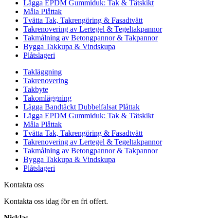
Lägga EPDM Gummiduk: Tak & Tätskikt
Måla Plåttak
Tvätta Tak, Takrengöring & Fasadtvätt
Takrenovering av Lertegel & Tegeltakpannor
Takmålning av Betongpannor & Takpannor
Bygga Takkupa & Vindskupa
Plåtslageri
Takläggning
Takrenovering
Takbyte
Takomläggning
Lägga Bandtäckt Dubbelfalsat Plåttak
Lägga EPDM Gummiduk: Tak & Tätskikt
Måla Plåttak
Tvätta Tak, Takrengöring & Fasadtvätt
Takrenovering av Lertegel & Tegeltakpannor
Takmålning av Betongpannor & Takpannor
Bygga Takkupa & Vindskupa
Plåtslageri
Kontakta oss
Kontakta oss idag för en fri offert.
Nicklas