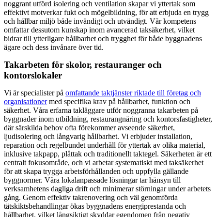
noggrant utförd isolering och ventilation skapar vi yttertak som
effektivt motverkar fukt och mögelbildning, för att erbjuda en trygg
och hållbar miljö både invändigt och utvändigt. Vår kompetens
omfattar dessutom kunskap inom avancerad taksäkerhet, vilket
bidrar till ytterligare hållbarhet och trygghet för både byggnadens
ägare och dess invånare över tid.
Takarbeten för skolor, restauranger och
kontorslokaler
Vi är specialister på
omfattande taktjänster riktade till företag och
organisationer
med specifika krav på hållbarhet, funktion och
säkerhet. Våra erfarna takläggare utför noggranna takarbeten på
byggnader inom utbildning, restaurangnäring och kontorsfastigheter,
där särskilda behov ofta förekommer avseende säkerhet,
ljudisolering och långvarig hållbarhet. Vi erbjuder installation,
reparation och regelbundet underhåll för yttertak av olika material,
inklusive takpapp, plåttak och traditionellt taktegel. Säkerheten är ett
centralt fokusområde, och vi arbetar systematiskt med taksäkerhet
för att skapa trygga arbetsförhållanden och uppfylla gällande
byggnormer. Våra lokalanpassade lösningar tar hänsyn till
verksamhetens dagliga drift och minimerar störningar under arbetets
gång. Genom effektiv takrenovering och väl genomförda
tätskiktsbehandlingar ökas byggnadens energiprestanda och
hållbarhet, vilket långsiktigt skyddar egendomen från negativ