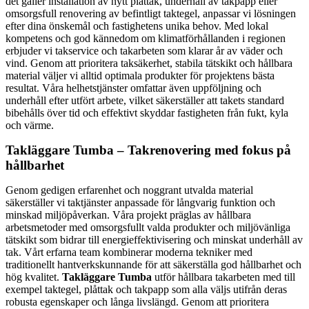
det gäller installation av nytt plåttak, underhåll av takpapp eller
omsorgsfull renovering av befintligt taktegel, anpassar vi lösningen
efter dina önskemål och fastighetens unika behov. Med lokal
kompetens och god kännedom om klimatförhållanden i regionen
erbjuder vi takservice och takarbeten som klarar år av väder och
vind. Genom att prioritera taksäkerhet, stabila tätskikt och hållbara
material väljer vi alltid optimala produkter för projektens bästa
resultat. Våra helhetstjänster omfattar även uppföljning och
underhåll efter utfört arbete, vilket säkerställer att takets standard
bibehålls över tid och effektivt skyddar fastigheten från fukt, kyla
och värme.
Takläggare Tumba – Takrenovering med fokus på
hållbarhet
Genom gedigen erfarenhet och noggrant utvalda material
säkerställer vi taktjänster anpassade för långvarig funktion och
minskad miljöpåverkan. Våra projekt präglas av hållbara
arbetsmetoder med omsorgsfullt valda produkter och miljövänliga
tätskikt som bidrar till energieffektivisering och minskat underhåll av
tak. Vårt erfarna team kombinerar moderna tekniker med
traditionellt hantverkskunnande för att säkerställa god hållbarhet och
hög kvalitet.
Takläggare Tumba
utför hållbara takarbeten med till
exempel taktegel, plåttak och takpapp som alla väljs utifrån deras
robusta egenskaper och långa livslängd. Genom att prioritera