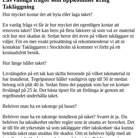
Takläggning
Hur mycket kostar det att byta eller laga taket?
En vanlig fråga vi får är hur mycket det egentligen kostar att
renovera taket? Det kan bero på flera faktorer så som val av material
och hur stor skadan är. Sedan beror det även på vilken takläggare ni
väljer. För en mer exakt prissättning så rekommenderar vi att ni
kontaktar Takläggaren i Stockholm så kommer vi förbi på ett
kostnadsfritt besök.
Hur länge håller taket?
Livslängden på ert tak kan skifta beroende på vilket takmaterial ni
har installerat. Tegelpannor håller vanligtvis upp till 50 år medan
betong och plåt 40 år. Sedan finns det papptak som har en kortare
livslängd på 25 år. Det bästa tipset för att förlänga är genom att
regelbundet underhålla taket.
Behöver man ha en takstege på huset?
Behöver man ha en takstege installerat på taket? Svaret är ja. Du
behöver ha taksäkerhet utefter regler som är utsatta av boverket. Det
är till för att yrkesmän så som takläggare eller takskottare ska kunna
beträda taket utan utsättas för skador. Om ni behöver hjälp med att