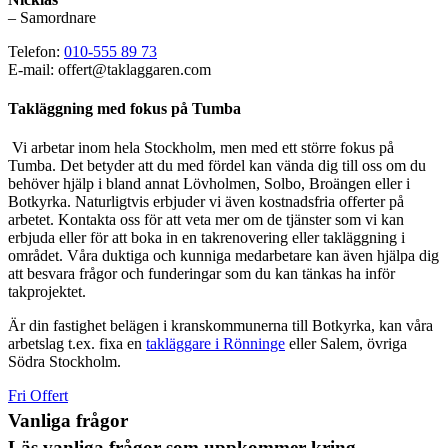
– Samordnare
Telefon:
010-555 89 73
E-mail: offert@taklaggaren.com
Takläggning med fokus på Tumba
Vi arbetar inom hela Stockholm, men med ett större fokus på
Tumba. Det betyder att du med fördel kan vända dig till oss om du
behöver hjälp i bland annat Lövholmen, Solbo, Broängen eller i
Botkyrka. Naturligtvis erbjuder vi även kostnadsfria offerter på
arbetet. Kontakta oss för att veta mer om de tjänster som vi kan
erbjuda eller för att boka in en takrenovering eller takläggning i
området. Våra duktiga och kunniga medarbetare kan även hjälpa dig
att besvara frågor och funderingar som du kan tänkas ha inför
takprojektet.
Är din fastighet belägen i kranskommunerna till Botkyrka, kan våra
arbetslag t.ex. fixa en
takläggare i Rönninge
eller Salem, övriga
Södra Stockholm.
Fri Offert
Vanliga frågor
Läs vanliga frågor som uppkommer kring