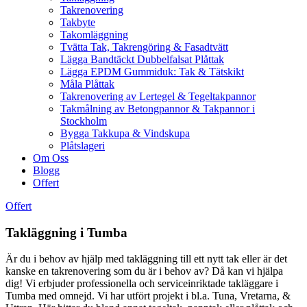
Takrenovering
Takbyte
Takomläggning
Tvätta Tak, Takrengöring & Fasadtvätt
Lägga Bandtäckt Dubbelfalsat Plåttak
Lägga EPDM Gummiduk: Tak & Tätskikt
Måla Plåttak
Takrenovering av Lertegel & Tegeltakpannor
Takmålning av Betongpannor & Takpannor i
Stockholm
Bygga Takkupa & Vindskupa
Plåtslageri
Om Oss
Blogg
Offert
Offert
Takläggning i Tumba
Är du i behov av hjälp med takläggning till ett nytt tak eller är det
kanske en takrenovering som du är i behov av? Då kan vi hjälpa
dig! Vi erbjuder professionella och serviceinriktade takläggare i
Tumba med omnejd. Vi har utfört projekt i bl.a. Tuna, Vretarna, &