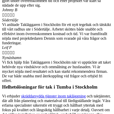
gjort under överenskommen tid och efter projektet var klart så
städade de upp efter sig.
Johnny B





Södertälje
Vi anlitade Takläggaren i Stockholm för ett nytt tegeltak och tätskikt
till vårt radhus ute i Södertälje. Arbetet sköttes både snabbt och
effektivt inom överenskommen kostnad och tid. Vi var framförallt
nöjda med projektledaren Dennis som svarade på våra frågor och
funderingar.
Leif P





Nynäshamn
Vi fick hjälp från Takläggaren i Stockholm när vi upptäckte att taket
behövde nya vindskivor och ommålning av husfasaden. Vi är
mycket nöjda med resultatet och kan starkt rekommendera firman.
De var både snabba med återkoppling vid frågor och erbjöd fri
offert.
Helhetslösningar för tak i Tumba i Stockholm
Vi erbjuder
skräddarsydda tjänster inom takläggning
och taktjänster,
där allt från planering och materialval till färdigställande ingår. Våra
erfarna specialister säkerstör ett tryggt och hållbart yttertak med
fokus på kvalitet och långsiktig hållbarhet i varje detalj. Oavsett om