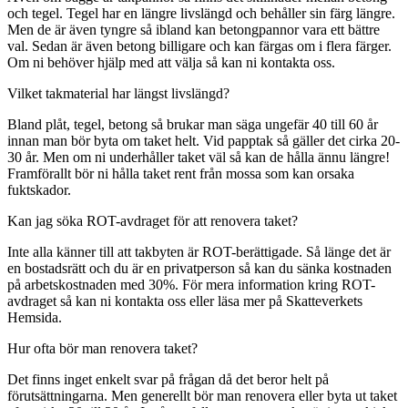
och tegel. Tegel har en längre livslängd och behåller sin färg längre.
Men de är även tyngre så ibland kan betongpannor vara ett bättre
val. Sedan är även betong billigare och kan färgas om i flera färger.
Om ni behöver hjälp med att välja så kan ni kontakta oss.
Vilket takmaterial har längst livslängd?
Bland plåt, tegel, betong så brukar man säga ungefär 40 till 60 år
innan man bör byta om taket helt. Vid papptak så gäller det cirka 20-
30 år. Men om ni underhåller taket väl så kan de hålla ännu längre!
Framförallt bör ni hålla taket rent från mossa som kan orsaka
fuktskador.
Kan jag söka ROT-avdraget för att renovera taket?
Inte alla känner till att takbyten är ROT-berättigade. Så länge det är
en bostadsrätt och du är en privatperson så kan du sänka kostnaden
på arbetskostnaden med 30%. För mera information kring ROT-
avdraget så kan ni kontakta oss eller läsa mer på Skatteverkets
Hemsida.
Hur ofta bör man renovera taket?
Det finns inget enkelt svar på frågan då det beror helt på
förutsättningarna. Men generellt bör man renovera eller byta ut taket