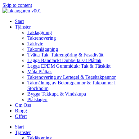
Skip to content
Start
Tjänster
Takläggning
Takrenovering
Takbyte
Takomläggning
Tvätta Tak, Takrengöring & Fasadtvätt
Lägga Bandtäckt Dubbelfalsat Plåttak
Lägga EPDM Gummiduk: Tak & Tätskikt
Måla Plåttak
Takrenovering av Lertegel & Tegeltakpannor
Takmålning av Betongpannor & Takpannor i
Stockholm
Bygga Takkupa & Vindskupa
Plåtslageri
Om Oss
Blogg
Offert
Start
Tjänster
Takläggning