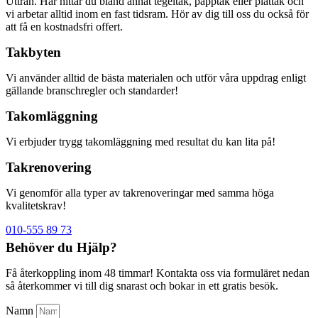
Uttran. Här hittar du bland annat tegeltak, papptak eller plåttak och
vi arbetar alltid inom en fast tidsram. Hör av dig till oss du också för
att få en kostnadsfri offert.
Takbyten
Vi använder alltid de bästa materialen och utför våra uppdrag enligt
gällande branschregler och standarder!
Takomläggning
Vi erbjuder trygg takomläggning med resultat du kan lita på!
Takrenovering
Vi genomför alla typer av takrenoveringar med samma höga
kvalitetskrav!
010-555 89 73
Behöver du Hjälp?
Få återkoppling inom 48 timmar! Kontakta oss via formuläret nedan
så återkommer vi till dig snarast och bokar in ett gratis besök.
Namn