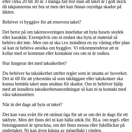
efter cirka 20 till 30 år. I många fall tror man att taket är i gott skick
då takpannorna ser bra ut men det kan finnas osynliga skador på
läkten.
Behöver vi bygglov för att renovera taket?
Det beror på om takrenoveringen innefattar att byta husets storlek
eller karaktär. Exempelvis om ni endast ska byta ut material så
behövs det inte. Men om ni ska t.ex installera en ny våning eller plan
så kan ni behöva ansöka om bygglov. Vi rekommenderar att ni
kollar med er kommun eller kontaktar oss om ni är osäkra.
Hur fungerar det med taksäkerhet?
Du behöver ha taksäkerhet utefter regler som är utsatta av boverket.
Det är till för att yrkesmän så som takläggare eller takskottare ska
kunna beträda taket utan utsättas för skador. Om ni behöver hjälp
med att installera taksäkerhetsanordningar så kan ni ta kontakt med
våra takmontörer.
När är det dags att byta ut taket?
Det kan vara svårt för ett otränat öga för att se om det är dags för ett
takbyte. Men det finns del ni kan hålla utkik för. Bl.a. om tegel- eller
betongpannor är spruckna, om det finns mossa eller fuktfläckar på
undertaket. Ni kan även känna av mögellukt i vinden.