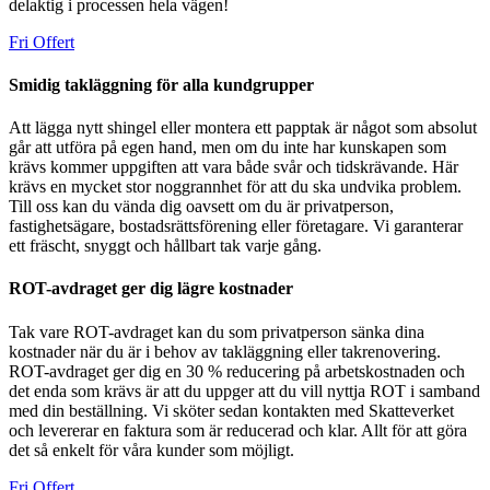
delaktig i processen hela vägen!
Fri Offert
Smidig takläggning för alla kundgrupper
Att lägga nytt shingel eller montera ett papptak är något som absolut
går att utföra på egen hand, men om du inte har kunskapen som
krävs kommer uppgiften att vara både svår och tidskrävande. Här
krävs en mycket stor noggrannhet för att du ska undvika problem.
Till oss kan du vända dig oavsett om du är privatperson,
fastighetsägare, bostadsrättsförening eller företagare. Vi garanterar
ett fräscht, snyggt och hållbart tak varje gång.
ROT-avdraget ger dig lägre kostnader
Tak vare ROT-avdraget kan du som privatperson sänka dina
kostnader när du är i behov av takläggning eller takrenovering.
ROT-avdraget ger dig en 30 % reducering på arbetskostnaden och
det enda som krävs är att du uppger att du vill nyttja ROT i samband
med din beställning. Vi sköter sedan kontakten med Skatteverket
och levererar en faktura som är reducerad och klar. Allt för att göra
det så enkelt för våra kunder som möjligt.
Fri Offert