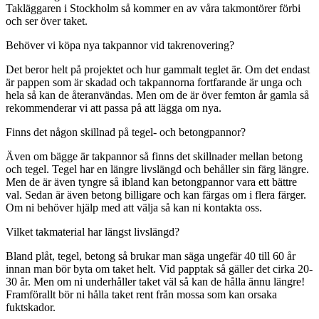
Takläggaren i Stockholm så kommer en av våra takmontörer förbi
och ser över taket.
Behöver vi köpa nya takpannor vid takrenovering?
Det beror helt på projektet och hur gammalt teglet är. Om det endast
är pappen som är skadad och takpannorna fortfarande är unga och
hela så kan de återanvändas. Men om de är över femton år gamla så
rekommenderar vi att passa på att lägga om nya.
Finns det någon skillnad på tegel- och betongpannor?
Även om bägge är takpannor så finns det skillnader mellan betong
och tegel. Tegel har en längre livslängd och behåller sin färg längre.
Men de är även tyngre så ibland kan betongpannor vara ett bättre
val. Sedan är även betong billigare och kan färgas om i flera färger.
Om ni behöver hjälp med att välja så kan ni kontakta oss.
Vilket takmaterial har längst livslängd?
Bland plåt, tegel, betong så brukar man säga ungefär 40 till 60 år
innan man bör byta om taket helt. Vid papptak så gäller det cirka 20-
30 år. Men om ni underhåller taket väl så kan de hålla ännu längre!
Framförallt bör ni hålla taket rent från mossa som kan orsaka
fuktskador.