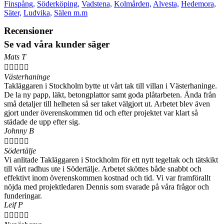
Finspång,
Söderköping,
Vadstena,
Kolmården,
Alvesta,
Hedemora,
Säter,
Ludvika,
Sälen m.m
Recensioner
Se vad våra kunder säger
Mats T





Västerhaninge
Takläggaren i Stockholm bytte ut vårt tak till villan i Västerhaninge.
De la ny papp, läkt, betongplattor samt goda plåtarbeten. Ända från
små detaljer till helheten så ser taket välgjort ut. Arbetet blev även
gjort under överenskommen tid och efter projektet var klart så
städade de upp efter sig.
Johnny B





Södertälje
Vi anlitade Takläggaren i Stockholm för ett nytt tegeltak och tätskikt
till vårt radhus ute i Södertälje. Arbetet sköttes både snabbt och
effektivt inom överenskommen kostnad och tid. Vi var framförallt
nöjda med projektledaren Dennis som svarade på våra frågor och
funderingar.
Leif P




