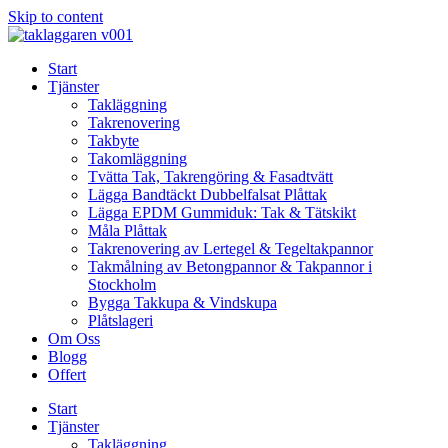
Skip to content
Start
Tjänster
Takläggning
Takrenovering
Takbyte
Takomläggning
Tvätta Tak, Takrengöring & Fasadtvätt
Lägga Bandtäckt Dubbelfalsat Plåttak
Lägga EPDM Gummiduk: Tak & Tätskikt
Måla Plåttak
Takrenovering av Lertegel & Tegeltakpannor
Takmålning av Betongpannor & Takpannor i
Stockholm
Bygga Takkupa & Vindskupa
Plåtslageri
Om Oss
Blogg
Offert
Start
Tjänster
Takläggning