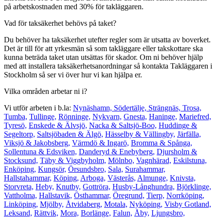
på arbetskostnaden med 30% för takläggaren.
Vad för taksäkerhet behövs på taket?
Du behöver ha taksäkerhet utefter regler som är utsatta av boverket.
Det är till för att yrkesmän så som takläggare eller takskottare ska
kunna beträda taket utan utsättas för skador. Om ni behöver hjälp
med att installera taksäkerhetsanordningar så kontakta Takläggaren i
Stockholm så ser vi över hur vi kan hjälpa er.
Vilka områden arbetar ni i?
Vi utför arbeten i b.la:
Nynäshamn,
Södertälje,
Strängnäs,
Trosa,
Tumba,
Tullinge,
Rönninge,
Nykvarn,
Gnesta,
Haninge,
Mariefred,
Tyresö,
Enskede & Älvsjö,
Nacka & Saltsjö-Boo,
Huddinge &
Segeltorp,
Saltsjöbaden & Älgö,
Hässelby & Vällingby,
Järfälla,
Viksjö & Jakobsberg,
Värmdö & Ingarö,
Bromma & Spånga,
Sollentuna & Edsviken,
Danderyd & Enebyberg,
Djursholm &
Stocksund,
Täby & Viggbyholm,
Mölnbo,
Vagnhärad,
Eskilstuna,
Enköping,
Kungsör,
Örsundsbro,
Sala,
Surahammar,
Hallstahammar,
Köping,
Arboga,
Västerås,
Almunge,
Knivsta,
Storvreta,
Heby,
Knutby,
Gottröra,
Husby-Långhundra,
Björklinge,
Vattholma,
Hallstavik,
Östhammar,
Öregrund,
Tierp,
Norrköping,
Linköping,
Mjölby,
Åtvidaberg,
Motala,
Nyköping,
Visby Gotland,
Leksand,
Rättvik,
Mora,
Borlänge,
Falun,
Åby,
Ljungsbro,