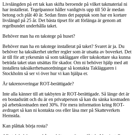
Livslängden på ert tak kan skifta beroende på vilket takmaterial ni
har installerat. Tegelpannor håller vanligtvis upp till 50 år medan
betong och plåt 40 år. Sedan finns det papptak som har en kortare
livslängd på 25 år. Det bästa tipset för att förlänga är genom att
regelbundet underhålla taket.
Behöver man ha en takstege på huset?
Behöver man ha en takstege installerat på taket? Svaret är ja. Du
behöver ha taksäkerhet utefter regler som är utsatta av boverket. Det
är till för att yrkesmän så som takläggare eller takskottare ska kunna
beträda taket utan utsättas för skador. Om ni behöver hjälp med att
installera taksäkerhetsanordningar så kontakta Takläggaren i
Stockholm så ser vi över hur vi kan hjälpa er.
Är takrenoveringar ROT-berättigade?
Inte alla känner till att takbyten är ROT-berättigade. Så länge det är
en bostadsrätt och du är en privatperson så kan du sänka kostnaden
på arbetskostnaden med 30%. För mera information kring ROT-
avdraget så kan ni kontakta oss eller läsa mer på Skatteverkets
Hemsida.
Kan plåttak börja rosta?