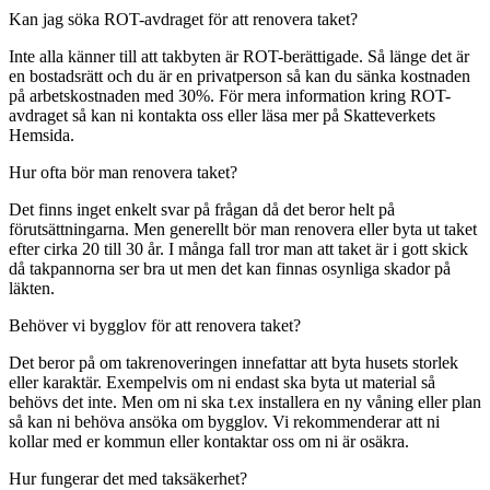
Kan jag söka ROT-avdraget för att renovera taket?
Inte alla känner till att takbyten är ROT-berättigade. Så länge det är
en bostadsrätt och du är en privatperson så kan du sänka kostnaden
på arbetskostnaden med 30%. För mera information kring ROT-
avdraget så kan ni kontakta oss eller läsa mer på Skatteverkets
Hemsida.
Hur ofta bör man renovera taket?
Det finns inget enkelt svar på frågan då det beror helt på
förutsättningarna. Men generellt bör man renovera eller byta ut taket
efter cirka 20 till 30 år. I många fall tror man att taket är i gott skick
då takpannorna ser bra ut men det kan finnas osynliga skador på
läkten.
Behöver vi bygglov för att renovera taket?
Det beror på om takrenoveringen innefattar att byta husets storlek
eller karaktär. Exempelvis om ni endast ska byta ut material så
behövs det inte. Men om ni ska t.ex installera en ny våning eller plan
så kan ni behöva ansöka om bygglov. Vi rekommenderar att ni
kollar med er kommun eller kontaktar oss om ni är osäkra.
Hur fungerar det med taksäkerhet?