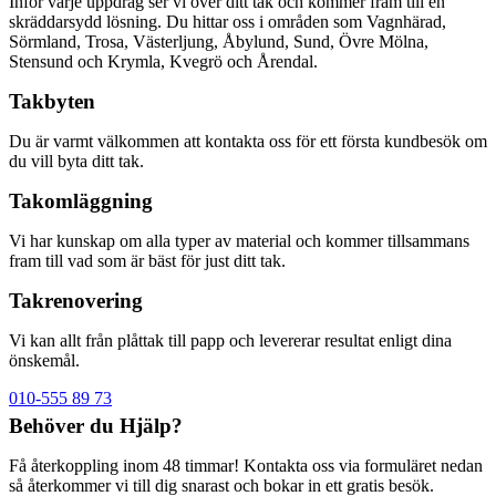
Inför varje uppdrag ser vi över ditt tak och kommer fram till en
skräddarsydd lösning. Du hittar oss i områden som Vagnhärad,
Sörmland, Trosa, Västerljung, Åbylund, Sund, Övre Mölna,
Stensund och Krymla, Kvegrö och Årendal.
Takbyten
Du är varmt välkommen att kontakta oss för ett första kundbesök om
du vill byta ditt tak.
Takomläggning
Vi har kunskap om alla typer av material och kommer tillsammans
fram till vad som är bäst för just ditt tak.
Takrenovering
Vi kan allt från plåttak till papp och levererar resultat enligt dina
önskemål.
010-555 89 73
Behöver du Hjälp?
Få återkoppling inom 48 timmar! Kontakta oss via formuläret nedan
så återkommer vi till dig snarast och bokar in ett gratis besök.