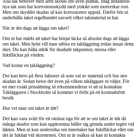
Alla tak behöver med åren skötas om även plåttak. Idag installeras
nya tak som har korrosionsskydd med ytskikt som motverkar rost.
Men om skyddet skadas så kan korrosionen uppstå. Därför bör ni
underhålla taket regelbundet oavsett vilket takmaterial ni har.
När är det dags att lägga om taket?
Om ni har märkt att taket har börjat läcka så absolut dags att lägga
om taket. Men helst vill man utföra en takläggning redan innan detta
sker. Du kan hålla utkik för skadade takpannor, mossa eller
fuktfläckar på vinden.
Vad kostar en takläggning?
Det kan bero på flera faktorer så som val av material och hur stor
skadan är. Sedan beror det även på vilken takläggare ni väljer. För
en mer exakt prissättning så rekommenderar vi att ni kontaktar
Takläggaren i Stockholm så kommer vi förbi på ett kostnadsfritt
besök
Hur vet man om taket är tätt?
Det kan vara svårt för ett otränat öga för att se om taket är tätt då
många skador som kan uppkomma håller sig gömda under teglet vid
läkten. Men ni kan undersöka om innertaket har fuktfläckar eller om
det är fuktigt vid skorstenen. Om ni är osäkra så kan ni kontakta