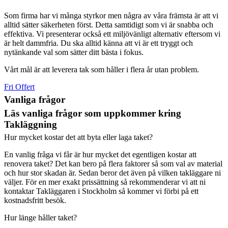
Som firma har vi många styrkor men några av våra främsta är att vi
alltid sätter säkerheten först. Detta samtidigt som vi är snabba och
effektiva. Vi presenterar också ett miljövänligt alternativ eftersom vi
är helt dammfria. Du ska alltid känna att vi är ett tryggt och
nytänkande val som sätter ditt bästa i fokus.
Vårt mål är att leverera tak som håller i flera år utan problem.
Fri Offert
Vanliga frågor
Läs vanliga frågor som uppkommer kring
Takläggning
Hur mycket kostar det att byta eller laga taket?
En vanlig fråga vi får är hur mycket det egentligen kostar att
renovera taket? Det kan bero på flera faktorer så som val av material
och hur stor skadan är. Sedan beror det även på vilken takläggare ni
väljer. För en mer exakt prissättning så rekommenderar vi att ni
kontaktar Takläggaren i Stockholm så kommer vi förbi på ett
kostnadsfritt besök.
Hur länge håller taket?