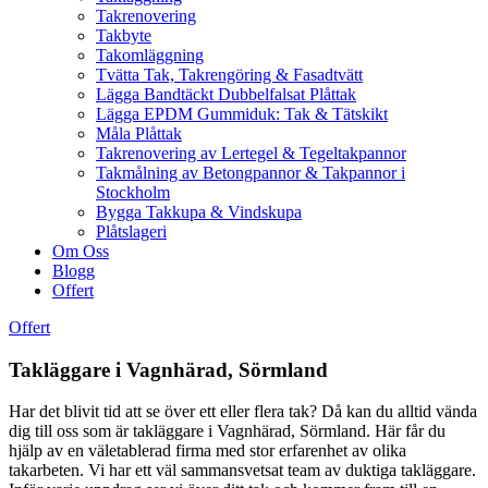
Takrenovering
Takbyte
Takomläggning
Tvätta Tak, Takrengöring & Fasadtvätt
Lägga Bandtäckt Dubbelfalsat Plåttak
Lägga EPDM Gummiduk: Tak & Tätskikt
Måla Plåttak
Takrenovering av Lertegel & Tegeltakpannor
Takmålning av Betongpannor & Takpannor i
Stockholm
Bygga Takkupa & Vindskupa
Plåtslageri
Om Oss
Blogg
Offert
Offert
Takläggare i Vagnhärad, Sörmland
Har det blivit tid att se över ett eller flera tak? Då kan du alltid vända
dig till oss som är takläggare i Vagnhärad, Sörmland. Här får du
hjälp av en väletablerad firma med stor erfarenhet av olika
takarbeten. Vi har ett väl sammansvetsat team av duktiga takläggare.