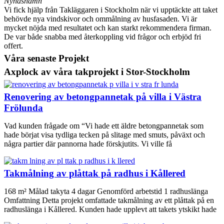
Nynäshamn
Vi fick hjälp från Takläggaren i Stockholm när vi upptäckte att taket
behövde nya vindskivor och ommålning av husfasaden. Vi är
mycket nöjda med resultatet och kan starkt rekommendera firman.
De var både snabba med återkoppling vid frågor och erbjöd fri
offert.
Våra senaste Projekt
Axplock av våra takprojekt i Stor-Stockholm
Renovering av betongpannetak på villa i Västra
Frölunda
Vad kunden frågade om “Vi hade ett äldre betongpannetak som
hade börjat visa tydliga tecken på slitage med smuts, påväxt och
några partier där pannorna hade förskjutits. Vi ville få
Takmålning av plåttak på radhus i Kållered
168 m² Målad takyta 4 dagar Genomförd arbetstid 1 radhuslänga
Omfattning Detta projekt omfattade takmålning av ett plåttak på en
radhuslänga i Kållered. Kunden hade upplevt att takets ytskikt hade