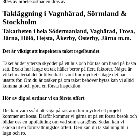
30% av arbetskostnaden dras av
Takläggning i Vagnhärad, Sörmland &
Stockholm
Takarbeten i hela Södermanland, Vaghärad, Trosa,
Järna, Hölö, Hejsta, Åkerby, Österby, Järna m.m.
Det är viktigt att inspektera taket regelbundet
Taket är det yttersta skyddet på ett hus och bör tas om hand på bästa
sätt. Exakt hur länge ett tak håller beror på flera faktorer. Några är
vilket material det är tillverkat i samt hur mycket slitage det har
utsatts för. Om du är osäker på om taket behöver bytas kan vi alltid
komma ut och göra en första inspektion.
Hör av dig så ordnar vi en första offert
Det kan vara svårt att säga på rak arm hur mycket ett projekt
kommer att kosta. Därför kommer vi gärna ut på ett första besök och
bildar oss en uppfattning om vad som ska göras. Sedan kan vi
skicka ut en förutsättningslös offert. Den kan du ta ställning till i
lugn och ro.