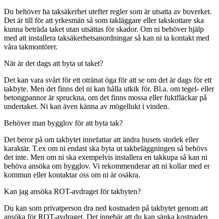
Du behöver ha taksäkerhet utefter regler som är utsatta av boverket.
Det är till för att yrkesmän så som takläggare eller takskottare ska
kunna beträda taket utan utsättas för skador. Om ni behöver hjälp
med att installera taksäkerhetsanordningar så kan ni ta kontakt med
våra takmontörer.
När är det dags att byta ut taket?
Det kan vara svårt för ett otränat öga för att se om det är dags för ett
takbyte. Men det finns del ni kan hålla utkik för. Bl.a. om tegel- eller
betongpannor är spruckna, om det finns mossa eller fuktfläckar på
undertaket. Ni kan även känna av mögellukt i vinden.
Behöver man bygglov för att byta tak?
Det beror på om takbytet innefattar att ändra husets storlek eller
karaktär. T.ex om ni endast ska byta ut takbeläggningen så behövs
det inte. Men om ni ska exempelvis installera en takkupa så kan ni
behöva ansöka om bygglov. Vi rekommenderar att ni kollar med er
kommun eller kontaktar oss om ni är osäkra.
Kan jag ansöka ROT-avdraget för takbyten?
Du kan som privatperson dra ned kostnaden på takbytet genom att
ansöka för ROT-avdraget. Det innebär att du kan sänka kostnaden