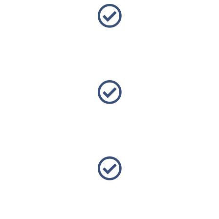
Lägga Nytt Tak
Vi arbetar med alla takmaterial: tegeltak, betongtak, plåt-
eller papptak.
Renovera Taket
När du anställer oss för takrenovering får du hantverkare
med stor erfarenhet!
Omläggning av Taket
Genom att byta eller lägga om taket kan du skydda
fastigheten!