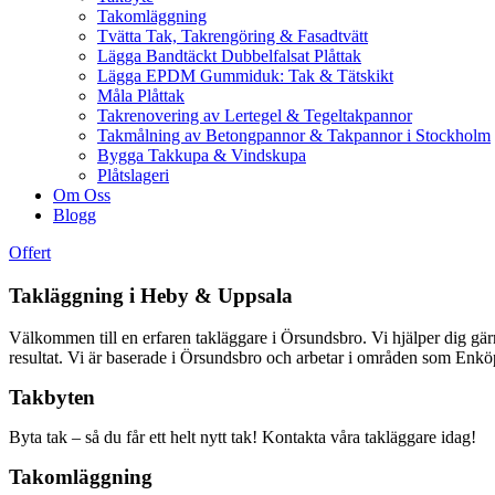
Takomläggning
Tvätta Tak, Takrengöring & Fasadtvätt
Lägga Bandtäckt Dubbelfalsat Plåttak
Lägga EPDM Gummiduk: Tak & Tätskikt
Måla Plåttak
Takrenovering av Lertegel & Tegeltakpannor
Takmålning av Betongpannor & Takpannor i Stockholm
Bygga Takkupa & Vindskupa
Plåtslageri
Om Oss
Blogg
Offert
Takläggning i Heby & Uppsala
Välkommen till en erfaren takläggare i Örsundsbro. Vi hjälper dig gärna 
resultat. Vi är baserade i Örsundsbro och arbetar i områden som Enköpi
Takbyten
Byta tak – så du får ett helt nytt tak! Kontakta våra takläggare idag!
Takomläggning