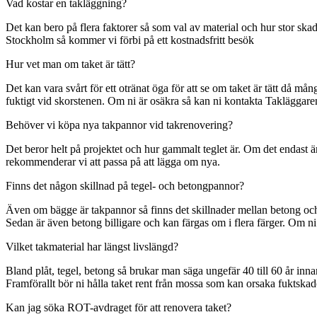
Vad kostar en takläggning?
Det kan bero på flera faktorer så som val av material och hur stor ska
Stockholm så kommer vi förbi på ett kostnadsfritt besök
Hur vet man om taket är tätt?
Det kan vara svårt för ett otränat öga för att se om taket är tätt då
fuktigt vid skorstenen. Om ni är osäkra så kan ni kontakta Takläggar
Behöver vi köpa nya takpannor vid takrenovering?
Det beror helt på projektet och hur gammalt teglet är. Om det endast
rekommenderar vi att passa på att lägga om nya.
Finns det någon skillnad på tegel- och betongpannor?
Även om bägge är takpannor så finns det skillnader mellan betong och t
Sedan är även betong billigare och kan färgas om i flera färger. Om ni
Vilket takmaterial har längst livslängd?
Bland plåt, tegel, betong så brukar man säga ungefär 40 till 60 år inn
Framförallt bör ni hålla taket rent från mossa som kan orsaka fuktskad
Kan jag söka ROT-avdraget för att renovera taket?