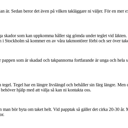
dan är. Sedan beror det även på vilken takläggare ni väljer. För en mer 
 många skador som kan uppkomma håller sig gömda under teglet vid läkten.
en i Stockholm så kommer en av våra takmontörer förbi och ser över take
 är pappen som är skadad och takpannorna fortfarande är unga och hela
egel. Tegel har en längre livslängd och behåller sin färg längre. Men d
 behöver hjälp med att välja så kan ni kontakta oss.
an man bör byta om taket helt. Vid papptak så gäller det cirka 20-30 år.
or.