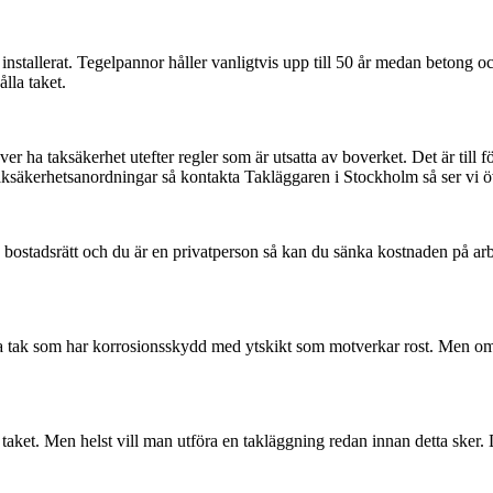
 installerat. Tegelpannor håller vanligtvis upp till 50 år medan betong o
lla taket.
er ha taksäkerhet utefter regler som är utsatta av boverket. Det är till 
 taksäkerhetsanordningar så kontakta Takläggaren i Stockholm så ser vi öv
r en bostadsrätt och du är en privatperson så kan du sänka kostnaden p
ya tak som har korrosionsskydd med ytskikt som motverkar rost. Men om
 taket. Men helst vill man utföra en takläggning redan innan detta sker.