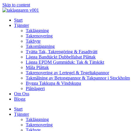
Skip to content
Start
Tjänster
Takläggning
Takrenovering
Takbyte
Takomläggning
Tvätta Tak, Takrengöring & Fasadtvätt
Lägga Bandtäckt Dubbelfalsat Plåttak
Lägga EPDM Gummiduk: Tak & Tätskikt
Måla Plåttak
Takrenovering av Lertegel & Tegeltakpannor
Takmålning av Betongpannor & Takpannor i Stockholm
Bygga Takkupa & Vindskupa
Plåtslageri
Om Oss
Blogg
Start
Tjänster
Takläggning
Takrenovering
Takbyte