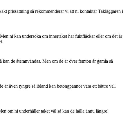
exakt prissättning så rekommenderar vi att ni kontaktar Takläggaren i
 Men ni kan undersöka om innertaket har fuktfläckar eller om det är
t.
 så kan de återanvändas. Men om de är över femton år gamla så
e är även tyngre så ibland kan betongpannor vara ett bättre val.
 Men om ni underhåller taket väl så kan de hålla ännu längre!