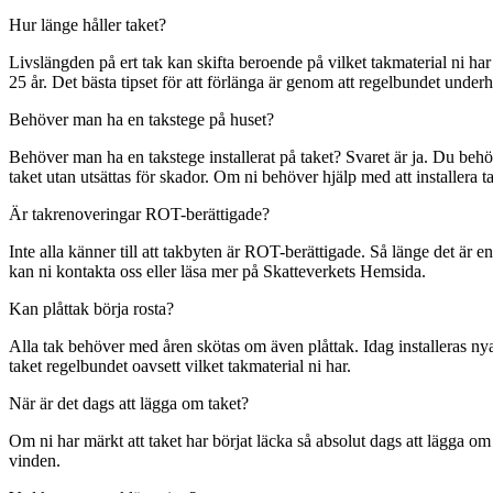
Hur länge håller taket?
Livslängden på ert tak kan skifta beroende på vilket takmaterial ni har
25 år. Det bästa tipset för att förlänga är genom att regelbundet underhå
Behöver man ha en takstege på huset?
Behöver man ha en takstege installerat på taket? Svaret är ja. Du behöv
taket utan utsättas för skador. Om ni behöver hjälp med att installera
Är takrenoveringar ROT-berättigade?
Inte alla känner till att takbyten är ROT-berättigade. Så länge det ä
kan ni kontakta oss eller läsa mer på Skatteverkets Hemsida.
Kan plåttak börja rosta?
Alla tak behöver med åren skötas om även plåttak. Idag installeras n
taket regelbundet oavsett vilket takmaterial ni har.
När är det dags att lägga om taket?
Om ni har märkt att taket har börjat läcka så absolut dags att lägga om
vinden.