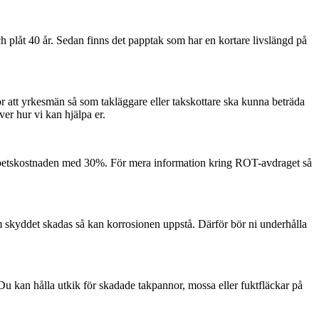
ch plåt 40 år. Sedan finns det papptak som har en kortare livslängd på
för att yrkesmän så som takläggare eller takskottare ska kunna beträda
er hur vi kan hjälpa er.
å arbetskostnaden med 30%. För mera information kring ROT-avdraget så
 skyddet skadas så kan korrosionen uppstå. Därför bör ni underhålla
 Du kan hålla utkik för skadade takpannor, mossa eller fuktfläckar på