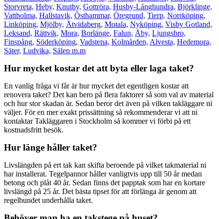
Storvreta,
Heby,
Knutby,
Gottröra,
Husby-Långhundra,
Björklinge,
Vattholma,
Hallstavik,
Östhammar,
Öregrund,
Tierp,
Norrköping,
Linköping,
Mjölby,
Åtvidaberg,
Motala,
Nyköping,
Visby Gotland,
Leksand,
Rättvik,
Mora,
Borlänge,
Falun,
Åby,
Ljungsbro,
Finspång,
Söderköping,
Vadstena,
Kolmården,
Alvesta,
Hedemora,
Säter,
Ludvika,
Sälen m.m
Hur mycket kostar det att byta eller laga taket?
En vanlig fråga vi får är hur mycket det egentligen kostar att
renovera taket? Det kan bero på flera faktorer så som val av material
och hur stor skadan är. Sedan beror det även på vilken takläggare ni
väljer. För en mer exakt prissättning så rekommenderar vi att ni
kontaktar Takläggaren i Stockholm så kommer vi förbi på ett
kostnadsfritt besök.
Hur länge håller taket?
Livslängden på ert tak kan skifta beroende på vilket takmaterial ni
har installerat. Tegelpannor håller vanligtvis upp till 50 år medan
betong och plåt 40 år. Sedan finns det papptak som har en kortare
livslängd på 25 år. Det bästa tipset för att förlänga är genom att
regelbundet underhålla taket.
Behöver man ha en takstege på huset?