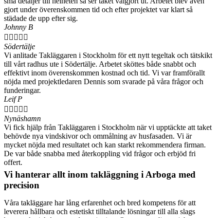
små detaljer till helheten så ser taket välgjort ut. Arbetet blev även
gjort under överenskommen tid och efter projektet var klart så
städade de upp efter sig.
Johnny B





Södertälje
Vi anlitade Takläggaren i Stockholm för ett nytt tegeltak och tätskikt
till vårt radhus ute i Södertälje. Arbetet sköttes både snabbt och
effektivt inom överenskommen kostnad och tid. Vi var framförallt
nöjda med projektledaren Dennis som svarade på våra frågor och
funderingar.
Leif P





Nynäshamn
Vi fick hjälp från Takläggaren i Stockholm när vi upptäckte att taket
behövde nya vindskivor och ommålning av husfasaden. Vi är
mycket nöjda med resultatet och kan starkt rekommendera firman.
De var både snabba med återkoppling vid frågor och erbjöd fri
offert.
Vi hanterar allt inom takläggning i Arboga med
precision
Våra takläggare har lång erfarenhet och bred kompetens för att
leverera hållbara och estetiskt tilltalande lösningar till alla slags