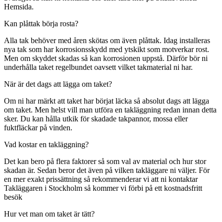
Hemsida.
Kan plåttak börja rosta?
Alla tak behöver med åren skötas om även plåttak. Idag installeras
nya tak som har korrosionsskydd med ytskikt som motverkar rost.
Men om skyddet skadas så kan korrosionen uppstå. Därför bör ni
underhålla taket regelbundet oavsett vilket takmaterial ni har.
När är det dags att lägga om taket?
Om ni har märkt att taket har börjat läcka så absolut dags att lägga
om taket. Men helst vill man utföra en takläggning redan innan detta
sker. Du kan hålla utkik för skadade takpannor, mossa eller
fuktfläckar på vinden.
Vad kostar en takläggning?
Det kan bero på flera faktorer så som val av material och hur stor
skadan är. Sedan beror det även på vilken takläggare ni väljer. För
en mer exakt prissättning så rekommenderar vi att ni kontaktar
Takläggaren i Stockholm så kommer vi förbi på ett kostnadsfritt
besök
Hur vet man om taket är tätt?