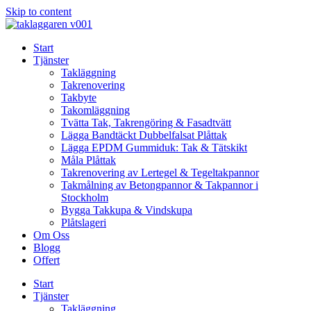
Skip to content
Start
Tjänster
Takläggning
Takrenovering
Takbyte
Takomläggning
Tvätta Tak, Takrengöring & Fasadtvätt
Lägga Bandtäckt Dubbelfalsat Plåttak
Lägga EPDM Gummiduk: Tak & Tätskikt
Måla Plåttak
Takrenovering av Lertegel & Tegeltakpannor
Takmålning av Betongpannor & Takpannor i
Stockholm
Bygga Takkupa & Vindskupa
Plåtslageri
Om Oss
Blogg
Offert
Start
Tjänster
Takläggning