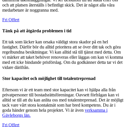
och att platsen återställs i befintligt skick. Det är något alla våra
medarbetare är noggranna med.
Fri Offert
Tänk på att åtgärda problemen i tid
Ett tak som läcker kan orsaka väldigt stora skador på en hel
fastighet. Därför bör du alltid prioritera att se över ditt tak och göra
regelbundna besiktningar. Vi kan alltid stå till tjänst med detta. Om
vi märker att taket behöver renoveras eller läggas om kan vi komma
med ett icke bindande prisförslag. Om du godkänner detta tar vi det
vidare därifrån.
Stor kapacitet och möjlighet till totalentreprenad
Eftersom vi är ett team med stor kapacitet kan vi hjälpa alla från
privatpersoner till bostadsrättsföreningar. Oavsett förfrågan kan vi
alltid se till att du kan anlita oss med totalentreprenad. Det är möjligt
tack vare vårt stora kontaktnät som har bred kompetens. Du är i
goda händer genom hela projektet. Vi är även
verksamma i
Gävleborgs län.
Fri Offert