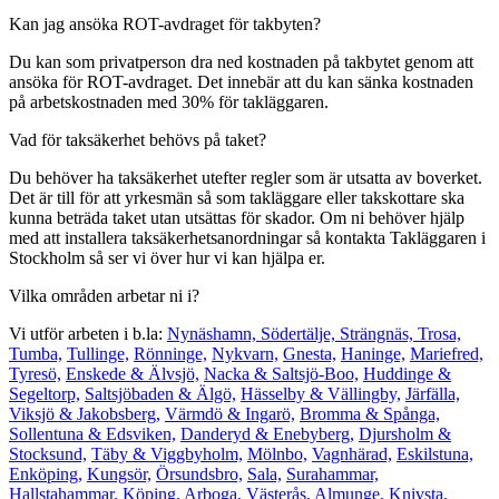
Kan jag ansöka ROT-avdraget för takbyten?
Du kan som privatperson dra ned kostnaden på takbytet genom att
ansöka för ROT-avdraget. Det innebär att du kan sänka kostnaden
på arbetskostnaden med 30% för takläggaren.
Vad för taksäkerhet behövs på taket?
Du behöver ha taksäkerhet utefter regler som är utsatta av boverket.
Det är till för att yrkesmän så som takläggare eller takskottare ska
kunna beträda taket utan utsättas för skador. Om ni behöver hjälp
med att installera taksäkerhetsanordningar så kontakta Takläggaren i
Stockholm så ser vi över hur vi kan hjälpa er.
Vilka områden arbetar ni i?
Vi utför arbeten i b.la:
Nynäshamn,
Södertälje,
Strängnäs,
Trosa,
Tumba,
Tullinge,
Rönninge,
Nykvarn,
Gnesta,
Haninge,
Mariefred,
Tyresö,
Enskede & Älvsjö,
Nacka & Saltsjö-Boo,
Huddinge &
Segeltorp,
Saltsjöbaden & Älgö,
Hässelby & Vällingby,
Järfälla,
Viksjö & Jakobsberg,
Värmdö & Ingarö,
Bromma & Spånga,
Sollentuna & Edsviken,
Danderyd & Enebyberg,
Djursholm &
Stocksund,
Täby & Viggbyholm,
Mölnbo,
Vagnhärad,
Eskilstuna,
Enköping,
Kungsör,
Örsundsbro,
Sala,
Surahammar,
Hallstahammar,
Köping,
Arboga,
Västerås,
Almunge,
Knivsta,