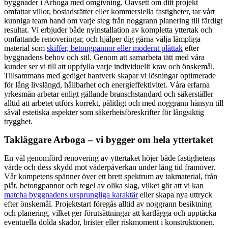
byggnader i Arboga med omgivning. Oavsett om ditt projekt
omfattar villor, bostadsrätter eller kommersiella fastigheter, tar vårt
kunniga team hand om varje steg från noggrann planering till färdigt
resultat. Vi erbjuder både nyinstallation av kompletta yttertak och
omfattande renoveringar, och hjälper dig gärna välja lämpliga
material som
skiffer, betongpannor eller modernt plåttak
efter
byggnadens behov och stil. Genom att samarbeta tätt med våra
kunder ser vi till att uppfylla varje individuellt krav och önskemål.
Tillsammans med gediget hantverk skapar vi lösningar optimerade
för lång livslängd, hållbarhet och energieffektivitet. Våra erfarna
yrkesmän arbetar enligt gällande branschstandard och säkerställer
alltid att arbetet utförs korrekt, pålitligt och med noggrann hänsyn till
såväl estetiska aspekter som säkerhetsföreskrifter för långsiktig
trygghet.
Takläggare Arboga – vi bygger om hela yttertaket
En väl genomförd renovering av yttertaket höjer både fastighetens
värde och dess skydd mot väderpåverkan under lång tid framöver.
Vår kompetens spänner över ett brett spektrum av takmaterial, från
plåt, betongpannor och tegel av olika slag, vilket gör att vi kan
matcha byggnadens ursprungliga karaktär
eller skapa nya uttryck
efter önskemål. Projektstart föregås alltid av noggrann besiktning
och planering, vilket ger förutsättningar att kartlägga och upptäcka
eventuella dolda skador, brister eller riskmoment i konstruktionen.