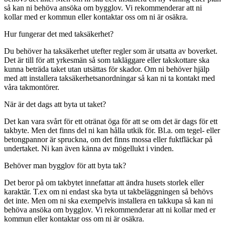
så kan ni behöva ansöka om bygglov. Vi rekommenderar att ni
kollar med er kommun eller kontaktar oss om ni är osäkra.
Hur fungerar det med taksäkerhet?
Du behöver ha taksäkerhet utefter regler som är utsatta av boverket.
Det är till för att yrkesmän så som takläggare eller takskottare ska
kunna beträda taket utan utsättas för skador. Om ni behöver hjälp
med att installera taksäkerhetsanordningar så kan ni ta kontakt med
våra takmontörer.
När är det dags att byta ut taket?
Det kan vara svårt för ett otränat öga för att se om det är dags för ett
takbyte. Men det finns del ni kan hålla utkik för. Bl.a. om tegel- eller
betongpannor är spruckna, om det finns mossa eller fuktfläckar på
undertaket. Ni kan även känna av mögellukt i vinden.
Behöver man bygglov för att byta tak?
Det beror på om takbytet innefattar att ändra husets storlek eller
karaktär. T.ex om ni endast ska byta ut takbeläggningen så behövs
det inte. Men om ni ska exempelvis installera en takkupa så kan ni
behöva ansöka om bygglov. Vi rekommenderar att ni kollar med er
kommun eller kontaktar oss om ni är osäkra.