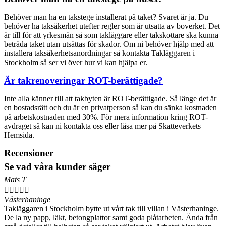
Behöver man ha en takstege installerat på taket? Svaret är ja. Du
behöver ha taksäkerhet utefter regler som är utsatta av boverket. Det
är till för att yrkesmän så som takläggare eller takskottare ska kunna
beträda taket utan utsättas för skador. Om ni behöver hjälp med att
installera taksäkerhetsanordningar så kontakta Takläggaren i
Stockholm så ser vi över hur vi kan hjälpa er.
Är takrenoveringar ROT-berättigade?
Inte alla känner till att takbyten är ROT-berättigade. Så länge det är
en bostadsrätt och du är en privatperson så kan du sänka kostnaden
på arbetskostnaden med 30%. För mera information kring ROT-
avdraget så kan ni kontakta oss eller läsa mer på Skatteverkets
Hemsida.
Recensioner
Se vad våra kunder säger
Mats T





Västerhaninge
Takläggaren i Stockholm bytte ut vårt tak till villan i Västerhaninge.
De la ny papp, läkt, betongplattor samt goda plåtarbeten. Ända från