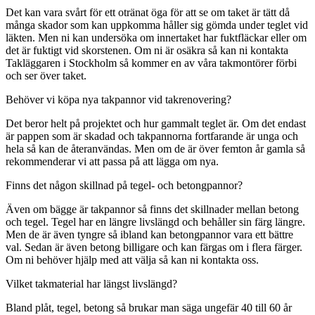
Det kan vara svårt för ett otränat öga för att se om taket är tätt då
många skador som kan uppkomma håller sig gömda under teglet vid
läkten. Men ni kan undersöka om innertaket har fuktfläckar eller om
det är fuktigt vid skorstenen. Om ni är osäkra så kan ni kontakta
Takläggaren i Stockholm så kommer en av våra takmontörer förbi
och ser över taket.
Behöver vi köpa nya takpannor vid takrenovering?
Det beror helt på projektet och hur gammalt teglet är. Om det endast
är pappen som är skadad och takpannorna fortfarande är unga och
hela så kan de återanvändas. Men om de är över femton år gamla så
rekommenderar vi att passa på att lägga om nya.
Finns det någon skillnad på tegel- och betongpannor?
Även om bägge är takpannor så finns det skillnader mellan betong
och tegel. Tegel har en längre livslängd och behåller sin färg längre.
Men de är även tyngre så ibland kan betongpannor vara ett bättre
val. Sedan är även betong billigare och kan färgas om i flera färger.
Om ni behöver hjälp med att välja så kan ni kontakta oss.
Vilket takmaterial har längst livslängd?
Bland plåt, tegel, betong så brukar man säga ungefär 40 till 60 år