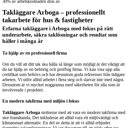
30% av arbetskostnaden dras av
Takläggare Arboga – professionellt
takarbete för hus & fastigheter
Erfarna takläggare i Arboga med fokus på rätt
underarbete, säkra taklösningar och resultat som
håller i många år
Ta hjälp av en professionell firma
Om du vill att ditt tak ska hålla så länge som möjligt är det viktigt att
du tar hjälp av en behörig och proffsig firma. Vi kan visa upp alla
certifikat som behövs och har dessutom goda referenser från tidigare
arbeten. Vi utför alltid arbetet i flera steg och slarvar inte med något.
Dessutom är vi mycket noggranna med säkerheten för alla som är
involverade i projektet.
En modern takfirma med miljön i fokus
Takläggare Arboga
stoltserar med att vara en modern takfirma med
stor framåtanda, Det inkluderar att alltid vara ett miljövänligt och
klimatsmart alternativ. En del av detta är att vi alltid erbjuder
dammfria takomläggningar. Vi ser dessutom till att städa efter oss