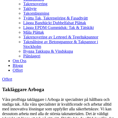
Takrenovering
Takbyte
Takomläggning
Tvätta Tak, Takrengöring & Fasadtvätt
Lägga Bandtäckt Dubbelfalsat Plåttak
Lägga EPDM Gummiduk: Tak & Tätskikt
Måla Plåttak
Takrenovering av Lertegel & Tegeltakpannor
Takmålning av Betongpannor & Takpannor i
Stockholm
Bygga Takkupa & Vindskupa
Plåtslageri
Om Oss
Blogg
Offert
Offert
Takläggare Arboga
Våra proffsiga takläggare i Arboga är specialister på hållbara och
stadiga tak. Alla våra specialister är kvalificerade och arbetar alltid
med innovativa lösningar som uppfyller alla säkerhetskrav. Vi kan
dessutom arbeta med alla de största takmaterialen. Det är väldigt