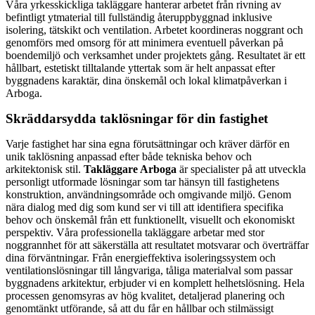
Våra yrkesskickliga takläggare hanterar arbetet från rivning av
befintligt ytmaterial till fullständig återuppbyggnad inklusive
isolering, tätskikt och ventilation. Arbetet koordineras noggrant och
genomförs med omsorg för att minimera eventuell påverkan på
boendemiljö och verksamhet under projektets gång. Resultatet är ett
hållbart, estetiskt tilltalande yttertak som är helt anpassat efter
byggnadens karaktär, dina önskemål och lokal klimatpåverkan i
Arboga.
Skräddarsydda taklösningar för din fastighet
Varje fastighet har sina egna förutsättningar och kräver därför en
unik taklösning anpassad efter både tekniska behov och
arkitektonisk stil.
Takläggare Arboga
är specialister på att utveckla
personligt utformade lösningar som tar hänsyn till fastighetens
konstruktion, användningsområde och omgivande miljö. Genom
nära dialog med dig som kund ser vi till att identifiera specifika
behov och önskemål från ett funktionellt, visuellt och ekonomiskt
perspektiv. Våra professionella takläggare arbetar med stor
noggrannhet för att säkerställa att resultatet motsvarar och överträffar
dina förväntningar. Från energieffektiva isoleringssystem och
ventilationslösningar till långvariga, tåliga materialval som passar
byggnadens arkitektur, erbjuder vi en komplett helhetslösning. Hela
processen genomsyras av hög kvalitet, detaljerad planering och
genomtänkt utförande, så att du får en hållbar och stilmässigt