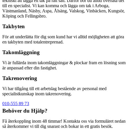
tekniskt att lägga ett tak på rätt sätt. Därför bör du alltid överlåta det
till en specialist. Vi kan komma och lägga om tak i Arboga,
Västmanland, Näsby, Aspa, Ålsäng, Valskog, Vinbäcken, Kungsör,
Köping och Fellingsbro.
Takbyten
För att underlätta för dig som kund har vi alltid möjligheten att göra
en takbyten med totalentreprenad.
Takomläggning
Vi är fullärda inom takomläggningar & plockar fram en lösning som
är anpassad efter din fastighet.
Takrenovering
Vi har tillgång till ett arbetslag bestående av personal med
specialistkunskap inom takrenovering.
010-555 89 73
Behöver du Hjälp?
Få återkoppling inom 48 timmar! Kontakta oss via formuläret nedan
så återkommer vi till dig snarast och bokar in ett gratis besök.