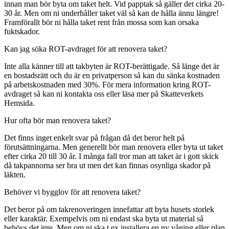
innan man bör byta om taket helt. Vid papptak så gäller det cirka 20-
30 år. Men om ni underhåller taket väl så kan de hålla ännu längre!
Framförallt bör ni hålla taket rent från mossa som kan orsaka
fuktskador.
Kan jag söka ROT-avdraget för att renovera taket?
Inte alla känner till att takbyten är ROT-berättigade. Så länge det är
en bostadsrätt och du är en privatperson så kan du sänka kostnaden
på arbetskostnaden med 30%. För mera information kring ROT-
avdraget så kan ni kontakta oss eller läsa mer på Skatteverkets
Hemsida.
Hur ofta bör man renovera taket?
Det finns inget enkelt svar på frågan då det beror helt på
förutsättningarna. Men generellt bör man renovera eller byta ut taket
efter cirka 20 till 30 år. I många fall tror man att taket är i gott skick
då takpannorna ser bra ut men det kan finnas osynliga skador på
läkten.
Behöver vi bygglov för att renovera taket?
Det beror på om takrenoveringen innefattar att byta husets storlek
eller karaktär. Exempelvis om ni endast ska byta ut material så
behövs det inte. Men om ni ska t.ex installera en ny våning eller plan