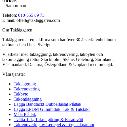
Nicklas
– Samordnare
Telefon:
010-555 89 73
E-mail: offert@taklaggaren.com
Om Takläggaren
Takläggaren är en takfirma som har över 30 års erfarenhet inom
takbranschen i hela Sverige.
Vi arbetar med takläggning, takrenovering, takbyten och
takomläggning i Stor-Stockholm, Skåne, Göteborg, Sörmland,
Västmanland, Dalarna, Östergötland & Uppland med omnejd.
Våra tjänster
Takläggning
Takrenovering
Takbyte
Takomläggning
Lägga Bandtäckt Dubbelfalsat Plåttak
Lägga EPDM Gummiduk: Tak & Tätskikt
Måla Plåttak
Tvätta Tak, Takrengöring & Fasadtvätt
Takrenovering av Lertegel & Tegeltakpannor