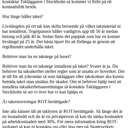
kontaktar Takläggaren i Stockholm så kommer vi förbi på ett
kostnadsfritt besök.
Hur länge håller taket?
Livslängden på ert tak kan skifta beroende på vilket takmaterial ni
har installerat. Tegelpannor håller vanligtvis upp till 50 år medan
betong och plåt 40 år. Sedan finns det papptak som har en kortare
livslängd på 25 år. Det bästa tipset för att förlänga är genom att
regelbundet underhålla taket.
Behöver man ha en takstege på huset?
Behöver man ha en takstege installerat på taket? Svaret är ja. Du
behöver ha taksäkerhet utefter regler som är utsatta av boverket. Det
är till för att yrkesmän så som takläggare eller takskottare ska kunna
beträda taket utan utsättas för skador. Om ni behöver hjälp med att
installera taksäkerhetsanordningar så kontakta Takläggaren i
Stockholm så ser vi över hur vi kan hjälpa er.
Är takrenoveringar ROT-berättigade?
Inte alla känner till att takbyten är ROT-berättigade. Så länge det är
en bostadsrätt och du är en privatperson så kan du sänka kostnaden
på arbetskostnaden med 30%. För mera information kring ROT-
avdraget så kan ni kontakta oss eller läsa mer på Skatteverkets