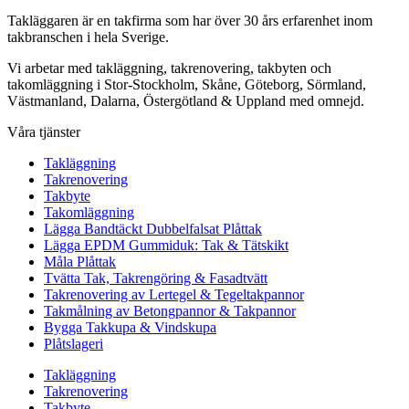
Takläggaren är en takfirma som har över 30 års erfarenhet inom
takbranschen i hela Sverige.
Vi arbetar med takläggning, takrenovering, takbyten och
takomläggning i Stor-Stockholm, Skåne, Göteborg, Sörmland,
Västmanland, Dalarna, Östergötland & Uppland med omnejd.
Våra tjänster
Takläggning
Takrenovering
Takbyte
Takomläggning
Lägga Bandtäckt Dubbelfalsat Plåttak
Lägga EPDM Gummiduk: Tak & Tätskikt
Måla Plåttak
Tvätta Tak, Takrengöring & Fasadtvätt
Takrenovering av Lertegel & Tegeltakpannor
Takmålning av Betongpannor & Takpannor
Bygga Takkupa & Vindskupa
Plåtslageri
Takläggning
Takrenovering
Takbyte