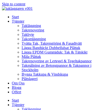
Skip to content
Start
Tjänster
Takläggning
Takrenovering
Takbyte
Takomläggning
Tvätta Tak, Takrengöring & Fasadtvätt
Lägga Bandtäckt Dubbelfalsat Plåttak
Lägga EPDM Gummiduk: Tak & Tätskikt
Måla Plåttak
Takrenovering av Lertegel & Tegeltakpannor
Takmålning av Betongpannor & Takpannor i
Stockholm
Bygga Takkupa & Vindskupa
Plåtslageri
Om Oss
Blogg
Offert
Start
Tjänster
Takläggning