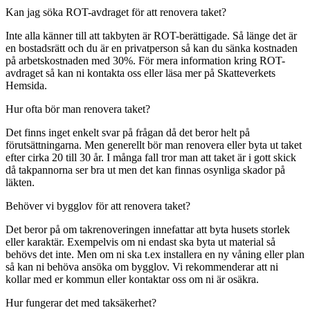
Kan jag söka ROT-avdraget för att renovera taket?
Inte alla känner till att takbyten är ROT-berättigade. Så länge det är
en bostadsrätt och du är en privatperson så kan du sänka kostnaden
på arbetskostnaden med 30%. För mera information kring ROT-
avdraget så kan ni kontakta oss eller läsa mer på Skatteverkets
Hemsida.
Hur ofta bör man renovera taket?
Det finns inget enkelt svar på frågan då det beror helt på
förutsättningarna. Men generellt bör man renovera eller byta ut taket
efter cirka 20 till 30 år. I många fall tror man att taket är i gott skick
då takpannorna ser bra ut men det kan finnas osynliga skador på
läkten.
Behöver vi bygglov för att renovera taket?
Det beror på om takrenoveringen innefattar att byta husets storlek
eller karaktär. Exempelvis om ni endast ska byta ut material så
behövs det inte. Men om ni ska t.ex installera en ny våning eller plan
så kan ni behöva ansöka om bygglov. Vi rekommenderar att ni
kollar med er kommun eller kontaktar oss om ni är osäkra.
Hur fungerar det med taksäkerhet?