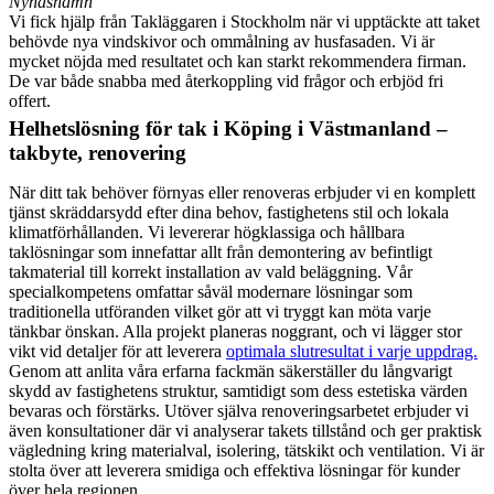
Nynäshamn
Vi fick hjälp från Takläggaren i Stockholm när vi upptäckte att taket
behövde nya vindskivor och ommålning av husfasaden. Vi är
mycket nöjda med resultatet och kan starkt rekommendera firman.
De var både snabba med återkoppling vid frågor och erbjöd fri
offert.
Helhetslösning för tak i Köping i Västmanland –
takbyte, renovering
När ditt tak behöver förnyas eller renoveras erbjuder vi en komplett
tjänst skräddarsydd efter dina behov, fastighetens stil och lokala
klimatförhållanden. Vi levererar högklassiga och hållbara
taklösningar som innefattar allt från demontering av befintligt
takmaterial till korrekt installation av vald beläggning. Vår
specialkompetens omfattar såväl modernare lösningar som
traditionella utföranden vilket gör att vi tryggt kan möta varje
tänkbar önskan. Alla projekt planeras noggrant, och vi lägger stor
vikt vid detaljer för att leverera
optimala slutresultat i varje uppdrag.
Genom att anlita våra erfarna fackmän säkerställer du långvarigt
skydd av fastighetens struktur, samtidigt som dess estetiska värden
bevaras och förstärks. Utöver själva renoveringsarbetet erbjuder vi
även konsultationer där vi analyserar takets tillstånd och ger praktisk
vägledning kring materialval, isolering, tätskikt och ventilation. Vi är
stolta över att leverera smidiga och effektiva lösningar för kunder
över hela regionen.