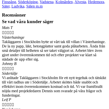
Finspång,
Söderköping,
Vadstena,
Kolmården,
Alvesta,
Hedemora,
Säter,
Ludvika,
Sälen m.m
Recensioner
Se vad våra kunder säger
Mats T





Västerhaninge
Takläggaren i Stockholm bytte ut vårt tak till villan i Västerhaninge.
De la ny papp, läkt, betongplattor samt goda plåtarbeten. Ända från
små detaljer till helheten så ser taket välgjort ut. Arbetet blev även
gjort under överenskommen tid och efter projektet var klart så
städade de upp efter sig.
Johnny B





Södertälje
Vi anlitade Takläggaren i Stockholm för ett nytt tegeltak och tätskikt
till vårt radhus ute i Södertälje. Arbetet sköttes både snabbt och
effektivt inom överenskommen kostnad och tid. Vi var framförallt
nöjda med projektledaren Dennis som svarade på våra frågor och
funderingar.
Leif P




