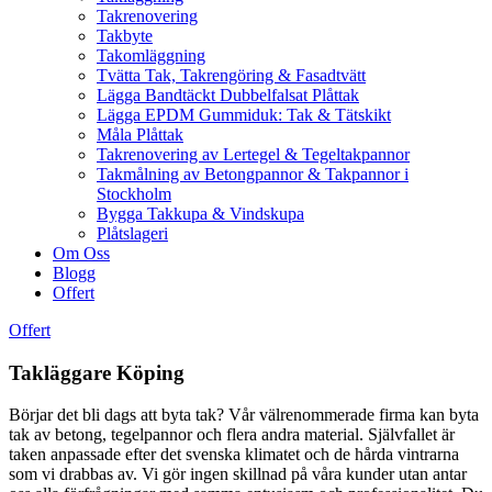
Takrenovering
Takbyte
Takomläggning
Tvätta Tak, Takrengöring & Fasadtvätt
Lägga Bandtäckt Dubbelfalsat Plåttak
Lägga EPDM Gummiduk: Tak & Tätskikt
Måla Plåttak
Takrenovering av Lertegel & Tegeltakpannor
Takmålning av Betongpannor & Takpannor i
Stockholm
Bygga Takkupa & Vindskupa
Plåtslageri
Om Oss
Blogg
Offert
Offert
Takläggare Köping
Börjar det bli dags att byta tak? Vår välrenommerade firma kan byta
tak av betong, tegelpannor och flera andra material. Självfallet är
taken anpassade efter det svenska klimatet och de hårda vintrarna
som vi drabbas av. Vi gör ingen skillnad på våra kunder utan antar