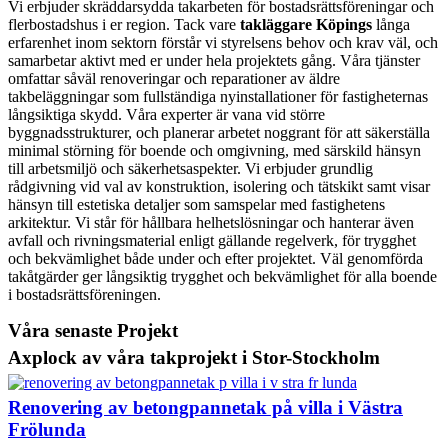
Vi erbjuder skräddarsydda takarbeten för bostadsrättsföreningar och
flerbostadshus i er region. Tack vare
takläggare Köpings
långa
erfarenhet inom sektorn förstår vi styrelsens behov och krav väl, och
samarbetar aktivt med er under hela projektets gång. Våra tjänster
omfattar såväl renoveringar och reparationer av äldre
takbeläggningar som fullständiga nyinstallationer för fastigheternas
långsiktiga skydd. Våra experter är vana vid större
byggnadsstrukturer, och planerar arbetet noggrant för att säkerställa
minimal störning för boende och omgivning, med särskild hänsyn
till arbetsmiljö och säkerhetsaspekter. Vi erbjuder grundlig
rådgivning vid val av konstruktion, isolering och tätskikt samt visar
hänsyn till estetiska detaljer som samspelar med fastighetens
arkitektur. Vi står för hållbara helhetslösningar och hanterar även
avfall och rivningsmaterial enligt gällande regelverk, för trygghet
och bekvämlighet både under och efter projektet. Väl genomförda
takåtgärder ger långsiktig trygghet och bekvämlighet för alla boende
i bostadsrättsföreningen.
Våra senaste Projekt
Axplock av våra takprojekt i Stor-Stockholm
Renovering av betongpannetak på villa i Västra
Frölunda