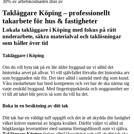
30% av arbetskostnaden dras av
Takläggare Köping – professionellt
takarbete för hus & fastigheter
Lokala takläggare i Köping med fokus på rätt
underarbete, säkra materialval och taklösningar
som håller över tid
Takläggare i Köping
Om du vill byta tak på en lite äldre byggnad tar vi alltid det
historiska arvet på allvar. Vi vill självfallet förvalta det historiska arv
som byggnaden står för. Det sker alltid i samråd med dig som kund.
Våra medarbetare har bred kompetens och vet hur de ska närma sig
varje enskild byggnad. Med fingertoppskänsla och noggrannhet ser
vi till att taket blir precis så som du vill ha det.
Boka in en besiktning av ditt tak
Ditt tak har en väldigt tuff uppgift och det är att skydda din fastighet
vilket kräver material av högsta kvalitet. Därför väljer vi alltid ut
högklassiga leverantörer med samma företagsfilosofi som vi själva.
Takläggare Köping
tänker alltid långsiktigt och vill att ditt tak ska