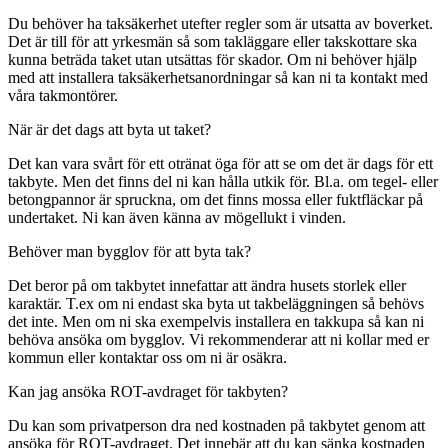
Du behöver ha taksäkerhet utefter regler som är utsatta av boverket.
Det är till för att yrkesmän så som takläggare eller takskottare ska
kunna beträda taket utan utsättas för skador. Om ni behöver hjälp
med att installera taksäkerhetsanordningar så kan ni ta kontakt med
våra takmontörer.
När är det dags att byta ut taket?
Det kan vara svårt för ett otränat öga för att se om det är dags för ett
takbyte. Men det finns del ni kan hålla utkik för. Bl.a. om tegel- eller
betongpannor är spruckna, om det finns mossa eller fuktfläckar på
undertaket. Ni kan även känna av mögellukt i vinden.
Behöver man bygglov för att byta tak?
Det beror på om takbytet innefattar att ändra husets storlek eller
karaktär. T.ex om ni endast ska byta ut takbeläggningen så behövs
det inte. Men om ni ska exempelvis installera en takkupa så kan ni
behöva ansöka om bygglov. Vi rekommenderar att ni kollar med er
kommun eller kontaktar oss om ni är osäkra.
Kan jag ansöka ROT-avdraget för takbyten?
Du kan som privatperson dra ned kostnaden på takbytet genom att
ansöka för ROT-avdraget. Det innebär att du kan sänka kostnaden