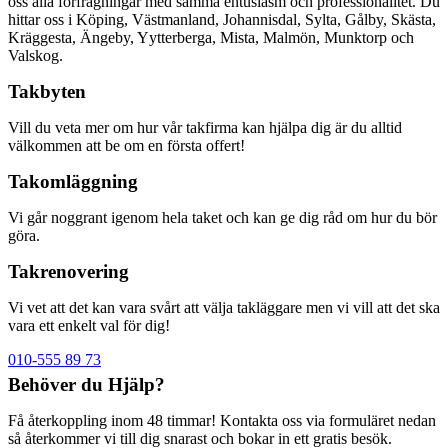
oss alla förfrågningar med samma entusiasm och professionalitet. Du
hittar oss i Köping, Västmanland, Johannisdal, Sylta, Gålby, Skästa,
Kräggesta, Ängeby, Yytterberga, Mista, Malmön, Munktorp och
Valskog.
Takbyten
Vill du veta mer om hur vår takfirma kan hjälpa dig är du alltid
välkommen att be om en första offert!
Takomläggning
Vi går noggrant igenom hela taket och kan ge dig råd om hur du bör
göra.
Takrenovering
Vi vet att det kan vara svårt att välja takläggare men vi vill att det ska
vara ett enkelt val för dig!
010-555 89 73
Behöver du Hjälp?
Få återkoppling inom 48 timmar! Kontakta oss via formuläret nedan
så återkommer vi till dig snarast och bokar in ett gratis besök.