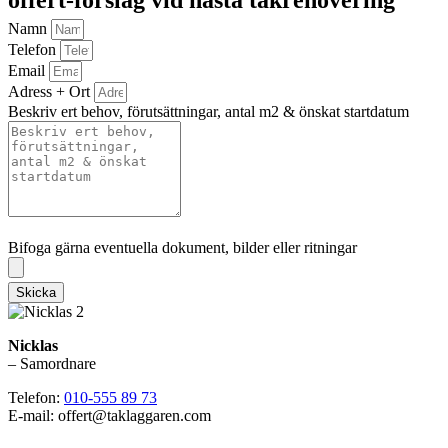
offert-förslag vid nästa takrenovering
Namn
Telefon
Email
Adress + Ort
Beskriv ert behov, förutsättningar, antal m2 & önskat startdatum
Bifoga gärna eventuella dokument, bilder eller ritningar
Bifoga gärna eventuella dokument, bilder eller ritningar
Skicka
Nicklas
– Samordnare
Telefon:
010-555 89 73
E-mail: offert@taklaggaren.com