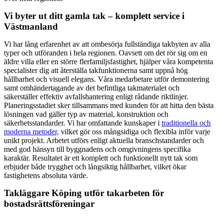
Vi byter ut ditt gamla tak – komplett service i
Västmanland
Vi har lång erfarenhet av att ombesörja fullständiga takbyten av alla
typer och utföranden i hela regionen. Oavsett om det rör sig om en
äldre villa eller en större flerfamiljsfastighet, hjälper våra kompetenta
specialister dig att återställa takfunktionerna samt uppnå hög
hållbarhet och visuell elegans. Våra medarbetare utför demontering
samt omhändertagande av det befintliga takmaterialet och
säkerställer effektiv avfallshantering enligt rådande riktlinjer.
Planeringsstadiet sker tillsammans med kunden för att hitta den bästa
lösningen vad gäller typ av material, konstruktion och
säkerhetsstandarder. Vi har omfattande kunskaper i
traditionella och
moderna metoder,
vilket gör oss mångsidiga och flexibla inför varje
unikt projekt. Arbetet utförs enligt aktuella branschstandarder och
med god hänsyn till byggnadens och omgivningens specifika
karaktär. Resultatet är ett komplett och funktionellt nytt tak som
erbjuder både trygghet och långsiktig hållbarhet, vilket ökar
fastighetens absoluta värde.
Takläggare Köping utför takarbeten för
bostadsrättsföreningar