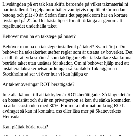
Livslängden på ert tak kan skifta beroende på vilket takmaterial ni
har installerat. Tegelpannor håller vanligtvis upp till 50 år medan
betong och plåt 40 år. Sedan finns det papptak som har en kortare
livslängd på 25 år. Det bästa tipset för att förlänga är genom att
regelbundet underhålla taket.
Behöver man ha en takstege på huset?
Behöver man ha en takstege installerat på taket? Svaret är ja. Du
behöver ha taksäkerhet utefter regler som är utsatta av boverket. Det
är till för att yrkesmän så som takläggare eller takskottare ska kunna
beträda taket utan utsättas för skador. Om ni behöver hjälp med att
installera taksäkerhetsanordningar så kontakta Takläggaren i
Stockholm så ser vi över hur vi kan hjälpa er.
Är takrenoveringar ROT-berättigade?
Inte alla känner till att takbyten är ROT-berättigade. Så länge det är
en bostadsrätt och du är en privatperson så kan du sänka kostnaden
på arbetskostnaden med 30%. För mera information kring ROT-
avdraget så kan ni kontakta oss eller läsa mer på Skatteverkets
Hemsida.
Kan plåttak börja rosta?