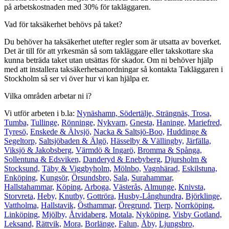
på arbetskostnaden med 30% för takläggaren.
Vad för taksäkerhet behövs på taket?
Du behöver ha taksäkerhet utefter regler som är utsatta av boverket.
Det är till för att yrkesmän så som takläggare eller takskottare ska
kunna beträda taket utan utsättas för skador. Om ni behöver hjälp
med att installera taksäkerhetsanordningar så kontakta Takläggaren i
Stockholm så ser vi över hur vi kan hjälpa er.
Vilka områden arbetar ni i?
Vi utför arbeten i b.la:
Nynäshamn,
Södertälje,
Strängnäs,
Trosa,
Tumba,
Tullinge,
Rönninge,
Nykvarn,
Gnesta,
Haninge,
Mariefred,
Tyresö,
Enskede & Älvsjö,
Nacka & Saltsjö-Boo,
Huddinge &
Segeltorp,
Saltsjöbaden & Älgö,
Hässelby & Vällingby,
Järfälla,
Viksjö & Jakobsberg,
Värmdö & Ingarö,
Bromma & Spånga,
Sollentuna & Edsviken,
Danderyd & Enebyberg,
Djursholm &
Stocksund,
Täby & Viggbyholm,
Mölnbo,
Vagnhärad,
Eskilstuna,
Enköping,
Kungsör,
Örsundsbro,
Sala,
Surahammar,
Hallstahammar,
Köping,
Arboga,
Västerås,
Almunge,
Knivsta,
Storvreta,
Heby,
Knutby,
Gottröra,
Husby-Långhundra,
Björklinge,
Vattholma,
Hallstavik,
Östhammar,
Öregrund,
Tierp,
Norrköping,
Linköping,
Mjölby,
Åtvidaberg,
Motala,
Nyköping,
Visby Gotland,
Leksand,
Rättvik,
Mora,
Borlänge,
Falun,
Åby,
Ljungsbro,