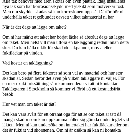
Alla tak behöver med åren skötas om även plåttak. Idag installeras
nya tak som har korrosionsskydd med ytskikt som motverkar rost.
Men om skyddet skadas så kan korrosionen uppstå. Därför bör ni
underhålla taket regelbundet oavsett vilket takmaterial ni har.
När är det dags att lägga om taket?
Om ni har märkt att taket har börjat läcka så absolut dags att lägga
om taket. Men helst vill man utföra en takläggning redan innan detta
sker. Du kan hålla utkik för skadade takpannor, mossa eller
fuktfläckar på vinden.
Vad kostar en takläggning?
Det kan bero på flera faktorer så som val av material och hur stor
skadan är. Sedan beror det även på vilken takläggare ni väljer. För
en mer exakt prissättning så rekommenderar vi att ni kontaktar
Takläggaren i Stockholm så kommer vi förbi på ett kostnadsfritt
besök
Hur vet man om taket är tätt?
Det kan vara svårt för ett otränat öga för att se om taket är tätt då
många skador som kan uppkomma håller sig gömda under teglet vid
läkten. Men ni kan undersöka om innertaket har fuktfläckar eller om
det är fuktigt vid skorstenen. Om ni är osäkra så kan ni kontakta