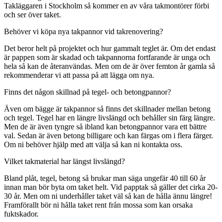
Takläggaren i Stockholm så kommer en av våra takmontörer förbi
och ser över taket.
Behöver vi köpa nya takpannor vid takrenovering?
Det beror helt på projektet och hur gammalt teglet är. Om det endast
är pappen som är skadad och takpannorna fortfarande är unga och
hela så kan de återanvändas. Men om de är över femton år gamla så
rekommenderar vi att passa på att lägga om nya.
Finns det någon skillnad på tegel- och betongpannor?
Även om bägge är takpannor så finns det skillnader mellan betong
och tegel. Tegel har en längre livslängd och behåller sin färg längre.
Men de är även tyngre så ibland kan betongpannor vara ett bättre
val. Sedan är även betong billigare och kan färgas om i flera färger.
Om ni behöver hjälp med att välja så kan ni kontakta oss.
Vilket takmaterial har längst livslängd?
Bland plåt, tegel, betong så brukar man säga ungefär 40 till 60 år
innan man bör byta om taket helt. Vid papptak så gäller det cirka 20-
30 år. Men om ni underhåller taket väl så kan de hålla ännu längre!
Framförallt bör ni hålla taket rent från mossa som kan orsaka
fuktskador.