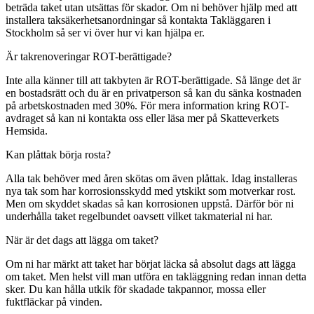
beträda taket utan utsättas för skador. Om ni behöver hjälp med att
installera taksäkerhetsanordningar så kontakta Takläggaren i
Stockholm så ser vi över hur vi kan hjälpa er.
Är takrenoveringar ROT-berättigade?
Inte alla känner till att takbyten är ROT-berättigade. Så länge det är
en bostadsrätt och du är en privatperson så kan du sänka kostnaden
på arbetskostnaden med 30%. För mera information kring ROT-
avdraget så kan ni kontakta oss eller läsa mer på Skatteverkets
Hemsida.
Kan plåttak börja rosta?
Alla tak behöver med åren skötas om även plåttak. Idag installeras
nya tak som har korrosionsskydd med ytskikt som motverkar rost.
Men om skyddet skadas så kan korrosionen uppstå. Därför bör ni
underhålla taket regelbundet oavsett vilket takmaterial ni har.
När är det dags att lägga om taket?
Om ni har märkt att taket har börjat läcka så absolut dags att lägga
om taket. Men helst vill man utföra en takläggning redan innan detta
sker. Du kan hålla utkik för skadade takpannor, mossa eller
fuktfläckar på vinden.