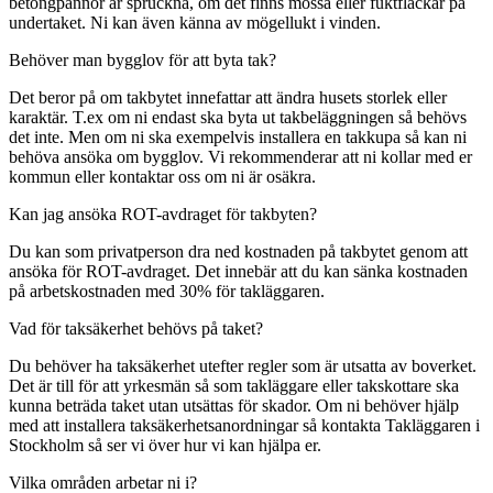
betongpannor är spruckna, om det finns mossa eller fuktfläckar på
undertaket. Ni kan även känna av mögellukt i vinden.
Behöver man bygglov för att byta tak?
Det beror på om takbytet innefattar att ändra husets storlek eller
karaktär. T.ex om ni endast ska byta ut takbeläggningen så behövs
det inte. Men om ni ska exempelvis installera en takkupa så kan ni
behöva ansöka om bygglov. Vi rekommenderar att ni kollar med er
kommun eller kontaktar oss om ni är osäkra.
Kan jag ansöka ROT-avdraget för takbyten?
Du kan som privatperson dra ned kostnaden på takbytet genom att
ansöka för ROT-avdraget. Det innebär att du kan sänka kostnaden
på arbetskostnaden med 30% för takläggaren.
Vad för taksäkerhet behövs på taket?
Du behöver ha taksäkerhet utefter regler som är utsatta av boverket.
Det är till för att yrkesmän så som takläggare eller takskottare ska
kunna beträda taket utan utsättas för skador. Om ni behöver hjälp
med att installera taksäkerhetsanordningar så kontakta Takläggaren i
Stockholm så ser vi över hur vi kan hjälpa er.
Vilka områden arbetar ni i?