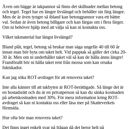
Även om bägge är takpannor så finns det skillnader mellan betong
och tegel. Tegel har en längre livslängd och behåller sin färg längre.
Men de är även tyngre så ibland kan betongpannor vara ett bättre
val. Sedan är även betong billigare och kan färgas om i flera färger.
Om ni behöver hjälp med att välja så kan ni kontakta oss.
Vilket takmaterial har längst livslängd?
Bland plåt, tegel, betong så brukar man säga ungefär 40 till 60 år
innan man bör byta om taket helt. Vid papptak så gäller det cirka 20-
30 år. Men om ni underhåller taket väl så kan de hålla ännu längre!
Framförallt bör ni hålla taket rent från mossa som kan orsaka
fuktskador.
Kan jag söka ROT-avdraget för att renovera taket?
Inte alla känner till att takbyten är ROT-berättigade. Så länge det är
en bostadsrätt och du är en privatperson så kan du sänka kostnaden
på arbetskostnaden med 30%. För mera information kring ROT-
avdraget så kan ni kontakta oss eller läsa mer på Skatteverkets
Hemsida.
Hur ofta bör man renovera taket?
Det finns inget enkelt svar på frågan då det beror helt på