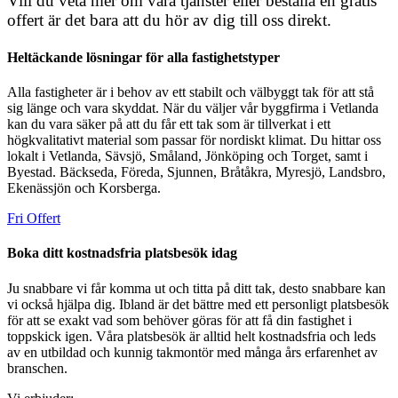
Vill du veta mer om våra tjänster eller beställa en gratis
offert är det bara att du hör av dig till oss direkt.
Heltäckande lösningar för alla fastighetstyper
Alla fastigheter är i behov av ett stabilt och välbyggt tak för att stå
sig länge och vara skyddat. När du väljer vår byggfirma i Vetlanda
kan du vara säker på att du får ett tak som är tillverkat i ett
högkvalitativt material som passar för nordiskt klimat. Du hittar oss
lokalt i Vetlanda, Sävsjö, Småland, Jönköping och Torget, samt i
Byestad. Bäckseda, Föreda, Sjunnen, Bråtåkra, Myresjö, Landsbro,
Ekenässjön och Korsberga.
Fri Offert
Boka ditt kostnadsfria platsbesök idag
Ju snabbare vi får komma ut och titta på ditt tak, desto snabbare kan
vi också hjälpa dig. Ibland är det bättre med ett personligt platsbesök
för att se exakt vad som behöver göras för att få din fastighet i
toppskick igen. Våra platsbesök är alltid helt kostnadsfria och leds
av en utbildad och kunnig takmontör med många års erfarenhet av
branschen.