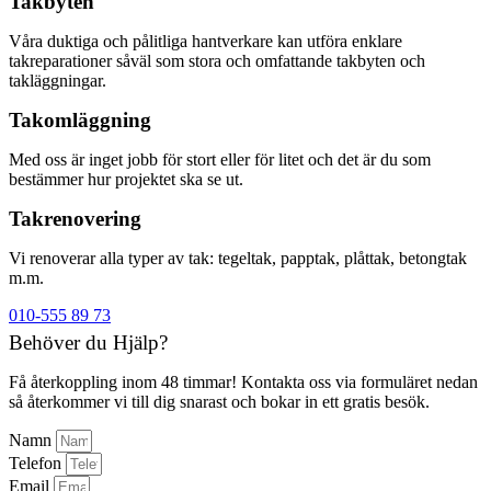
Takbyten
Våra duktiga och pålitliga hantverkare kan utföra enklare
takreparationer såväl som stora och omfattande takbyten och
takläggningar.
Takomläggning
Med oss är inget jobb för stort eller för litet och det är du som
bestämmer hur projektet ska se ut.
Takrenovering
Vi renoverar alla typer av tak: tegeltak, papptak, plåttak, betongtak
m.m.
010-555 89 73
Behöver du Hjälp?
Få återkoppling inom 48 timmar! Kontakta oss via formuläret nedan
så återkommer vi till dig snarast och bokar in ett gratis besök.
Namn
Telefon
Email