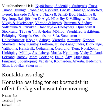
Vi utför arbeten i b.la:
Nynäshamn,
Södertälje,
Strängnäs,
Trosa,
Tumba,
Tullinge,
Rönninge,
Nykvarn,
Gnesta,
Haninge,
Mariefred,
Tyresö,
Enskede & Älvsjö,
Nacka & Saltsjö-Boo,
Huddinge &
Segeltorp,
Saltsjöbaden & Älgö,
Hässelby & Vällingby,
Järfälla,
Viksjö & Jakobsberg,
Värmdö & Ingarö,
Bromma & Spånga,
Sollentuna & Edsviken,
Danderyd & Enebyberg,
Djursholm &
Stocksund,
Täby & Viggbyholm,
Mölnbo,
Vagnhärad,
Eskilstuna,
Enköping,
Kungsör,
Örsundsbro,
Sala,
Surahammar,
Hallstahammar,
Köping,
Arboga,
Västerås,
Almunge,
Knivsta,
Storvreta,
Heby,
Knutby,
Gottröra,
Husby-Långhundra,
Björklinge,
Vattholma,
Hallstavik,
Östhammar,
Öregrund,
Tierp,
Norrköping,
Linköping,
Mjölby,
Åtvidaberg,
Motala,
Nyköping,
Visby Gotland,
Leksand,
Rättvik,
Mora,
Borlänge,
Falun,
Åby,
Ljungsbro,
Finspång,
Söderköping,
Vadstena,
Kolmården,
Alvesta,
Hedemora,
Säter,
Ludvika,
Sälen m.m
Kontakta oss idag!
Kontakta oss idag för ett kostnadsfritt
offert-förslag vid nästa takrenovering
Namn
Telefon
Email