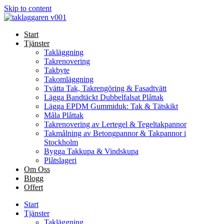
Skip to content
Start
Tjänster
Takläggning
Takrenovering
Takbyte
Takomläggning
Tvätta Tak, Takrengöring & Fasadtvätt
Lägga Bandtäckt Dubbelfalsat Plåttak
Lägga EPDM Gummiduk: Tak & Tätskikt
Måla Plåttak
Takrenovering av Lertegel & Tegeltakpannor
Takmålning av Betongpannor & Takpannor i
Stockholm
Bygga Takkupa & Vindskupa
Plåtslageri
Om Oss
Blogg
Offert
Start
Tjänster
Takläggning