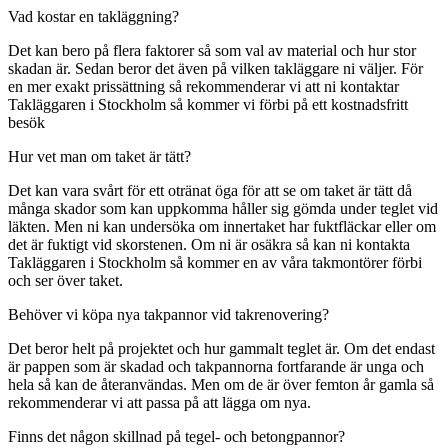
Vad kostar en takläggning?
Det kan bero på flera faktorer så som val av material och hur stor
skadan är. Sedan beror det även på vilken takläggare ni väljer. För
en mer exakt prissättning så rekommenderar vi att ni kontaktar
Takläggaren i Stockholm så kommer vi förbi på ett kostnadsfritt
besök
Hur vet man om taket är tätt?
Det kan vara svårt för ett otränat öga för att se om taket är tätt då
många skador som kan uppkomma håller sig gömda under teglet vid
läkten. Men ni kan undersöka om innertaket har fuktfläckar eller om
det är fuktigt vid skorstenen. Om ni är osäkra så kan ni kontakta
Takläggaren i Stockholm så kommer en av våra takmontörer förbi
och ser över taket.
Behöver vi köpa nya takpannor vid takrenovering?
Det beror helt på projektet och hur gammalt teglet är. Om det endast
är pappen som är skadad och takpannorna fortfarande är unga och
hela så kan de återanvändas. Men om de är över femton år gamla så
rekommenderar vi att passa på att lägga om nya.
Finns det någon skillnad på tegel- och betongpannor?