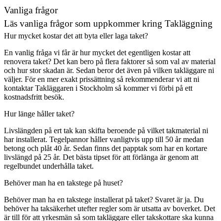
Vanliga frågor
Läs vanliga frågor som uppkommer kring Takläggning
Hur mycket kostar det att byta eller laga taket?
En vanlig fråga vi får är hur mycket det egentligen kostar att
renovera taket? Det kan bero på flera faktorer så som val av material
och hur stor skadan är. Sedan beror det även på vilken takläggare ni
väljer. För en mer exakt prissättning så rekommenderar vi att ni
kontaktar Takläggaren i Stockholm så kommer vi förbi på ett
kostnadsfritt besök.
Hur länge håller taket?
Livslängden på ert tak kan skifta beroende på vilket takmaterial ni
har installerat. Tegelpannor håller vanligtvis upp till 50 år medan
betong och plåt 40 år. Sedan finns det papptak som har en kortare
livslängd på 25 år. Det bästa tipset för att förlänga är genom att
regelbundet underhålla taket.
Behöver man ha en takstege på huset?
Behöver man ha en takstege installerat på taket? Svaret är ja. Du
behöver ha taksäkerhet utefter regler som är utsatta av boverket. Det
är till för att yrkesmän så som takläggare eller takskottare ska kunna