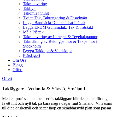
Takrenovering
Takbyte
Takomläggning
Tvätta Tak, Takrengöring & Fasadtvätt
Lägga Bandtäckt Dubbelfalsat Plåttak
Lägga EPDM Gummiduk: Tak & Tätskikt
Måla Plåttak
Takrenovering av Lertegel & Tegeltakpannor
Takmålning av Betongpannor & Takpannor i
Stockholm
Bygga Takkupa & Vindskupa
Plåtslageri
Om Oss
Blogg
Offert
Offert
Takläggare i Vetlanda & Sävsjö, Småland
Med en professionell och seriös takläggare blir det enkelt för dig att
få ett fint och nytt tak på bara några dagar runt Småland. Vi lyssnar
till dina önskemål och sätter ihop en skräddarsydd plan som passar!