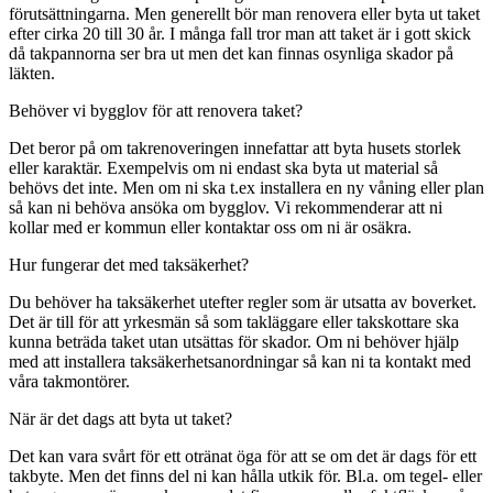
förutsättningarna. Men generellt bör man renovera eller byta ut taket
efter cirka 20 till 30 år. I många fall tror man att taket är i gott skick
då takpannorna ser bra ut men det kan finnas osynliga skador på
läkten.
Behöver vi bygglov för att renovera taket?
Det beror på om takrenoveringen innefattar att byta husets storlek
eller karaktär. Exempelvis om ni endast ska byta ut material så
behövs det inte. Men om ni ska t.ex installera en ny våning eller plan
så kan ni behöva ansöka om bygglov. Vi rekommenderar att ni
kollar med er kommun eller kontaktar oss om ni är osäkra.
Hur fungerar det med taksäkerhet?
Du behöver ha taksäkerhet utefter regler som är utsatta av boverket.
Det är till för att yrkesmän så som takläggare eller takskottare ska
kunna beträda taket utan utsättas för skador. Om ni behöver hjälp
med att installera taksäkerhetsanordningar så kan ni ta kontakt med
våra takmontörer.
När är det dags att byta ut taket?
Det kan vara svårt för ett otränat öga för att se om det är dags för ett
takbyte. Men det finns del ni kan hålla utkik för. Bl.a. om tegel- eller