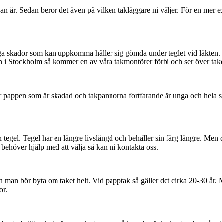
dan är. Sedan beror det även på vilken takläggare ni väljer. För en mer 
 många skador som kan uppkomma håller sig gömda under teglet vid läkten.
en i Stockholm så kommer en av våra takmontörer förbi och ser över take
 är pappen som är skadad och takpannorna fortfarande är unga och hela
egel. Tegel har en längre livslängd och behåller sin färg längre. Men d
 behöver hjälp med att välja så kan ni kontakta oss.
an man bör byta om taket helt. Vid papptak så gäller det cirka 20-30 år.
or.