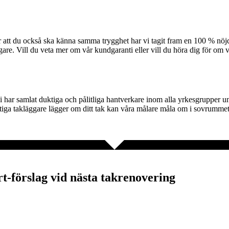
ör att du också ska känna samma trygghet har vi tagit fram en 100 % nö
gare. Vill du veta mer om vår kundgaranti eller vill du höra dig för om v
 vi har samlat duktiga och pålitliga hantverkare inom alla yrkesgrupper 
iga takläggare lägger om ditt tak kan våra målare måla om i sovrummet ell
ert-förslag vid nästa takrenovering