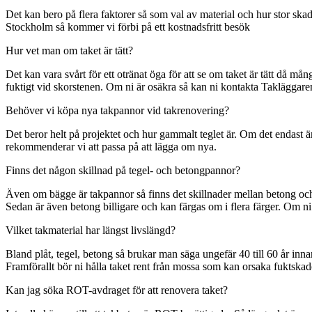
Det kan bero på flera faktorer så som val av material och hur stor ska
Stockholm så kommer vi förbi på ett kostnadsfritt besök
Hur vet man om taket är tätt?
Det kan vara svårt för ett otränat öga för att se om taket är tätt då
fuktigt vid skorstenen. Om ni är osäkra så kan ni kontakta Takläggar
Behöver vi köpa nya takpannor vid takrenovering?
Det beror helt på projektet och hur gammalt teglet är. Om det endast
rekommenderar vi att passa på att lägga om nya.
Finns det någon skillnad på tegel- och betongpannor?
Även om bägge är takpannor så finns det skillnader mellan betong och t
Sedan är även betong billigare och kan färgas om i flera färger. Om ni
Vilket takmaterial har längst livslängd?
Bland plåt, tegel, betong så brukar man säga ungefär 40 till 60 år inn
Framförallt bör ni hålla taket rent från mossa som kan orsaka fuktskad
Kan jag söka ROT-avdraget för att renovera taket?