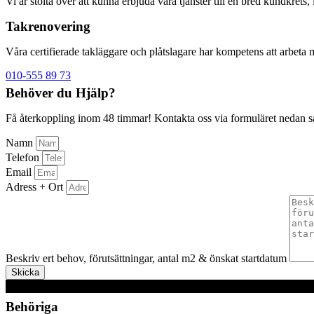
Vi är stolta över att kunna erbjuda våra tjänster till en bred kundkrets
Takrenovering
Våra certifierade takläggare och plåtslagare har kompetens att arbeta 
010-555 89 73
Behöver du Hjälp?
Få återkoppling inom 48 timmar! Kontakta oss via formuläret nedan så å
Namn
Telefon
Email
Adress + Ort
Beskriv ert behov, förutsättningar, antal m2 & önskat startdatum
Skicka
Behöriga