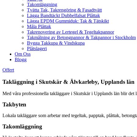
Takomläggning
Tvätta Tak, Takrengöring & Fasadtvätt
Lägga Bandtäckt Dubbelfalsat Plåttak
Lägga EPDM Gummiduk: Tak & Tätskikt
Måla Plåttak
Takrenovering av Lertegel & Tegeltakpannor
Takmålning av Betongpannor & Takpannor i Stockholm
Bygga Takkupa & Vindskupa
Plåtslageri
Om Oss
Blogg
Offert
Takläggning i Skutskär & Älvkarleby, Upplands län
Med våra professionella takläggare i Skutskär i Upplands län blir det lätt
Takbyten
Lokala takläggare som arbetar med tegeltak, papptak, plåttak, betong
Takomläggning