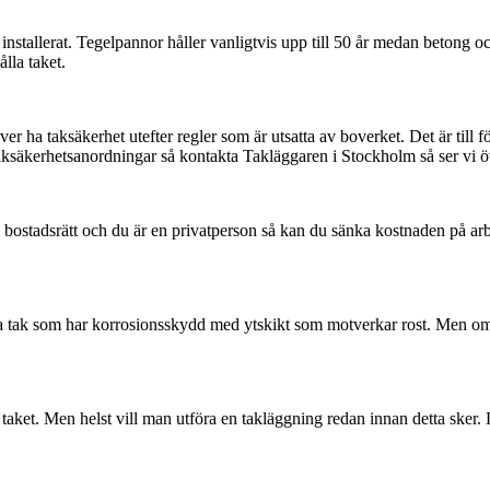
 installerat. Tegelpannor håller vanligtvis upp till 50 år medan betong o
lla taket.
er ha taksäkerhet utefter regler som är utsatta av boverket. Det är till 
 taksäkerhetsanordningar så kontakta Takläggaren i Stockholm så ser vi öv
r en bostadsrätt och du är en privatperson så kan du sänka kostnaden p
ya tak som har korrosionsskydd med ytskikt som motverkar rost. Men om
 taket. Men helst vill man utföra en takläggning redan innan detta sker.