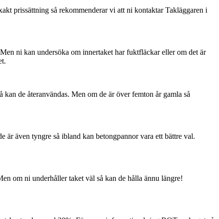
exakt prissättning så rekommenderar vi att ni kontaktar Takläggaren i
 Men ni kan undersöka om innertaket har fuktfläckar eller om det är
t.
 så kan de återanvändas. Men om de är över femton år gamla så
e är även tyngre så ibland kan betongpannor vara ett bättre val.
 Men om ni underhåller taket väl så kan de hålla ännu längre!