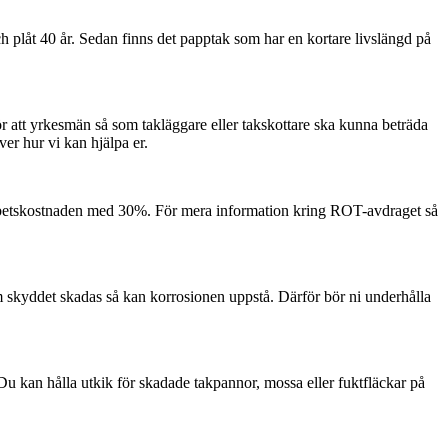
ch plåt 40 år. Sedan finns det papptak som har en kortare livslängd på
för att yrkesmän så som takläggare eller takskottare ska kunna beträda
er hur vi kan hjälpa er.
å arbetskostnaden med 30%. För mera information kring ROT-avdraget så
 skyddet skadas så kan korrosionen uppstå. Därför bör ni underhålla
 Du kan hålla utkik för skadade takpannor, mossa eller fuktfläckar på