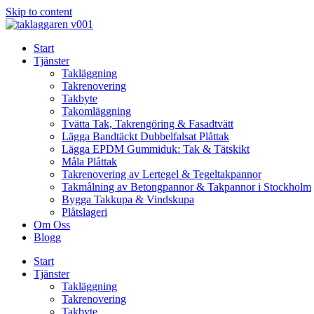
Skip to content
Start
Tjänster
Takläggning
Takrenovering
Takbyte
Takomläggning
Tvätta Tak, Takrengöring & Fasadtvätt
Lägga Bandtäckt Dubbelfalsat Plåttak
Lägga EPDM Gummiduk: Tak & Tätskikt
Måla Plåttak
Takrenovering av Lertegel & Tegeltakpannor
Takmålning av Betongpannor & Takpannor i Stockholm
Bygga Takkupa & Vindskupa
Plåtslageri
Om Oss
Blogg
Start
Tjänster
Takläggning
Takrenovering
Takbyte