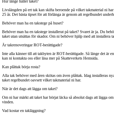
Hur länge håller taket?
Livslängden på ert tak kan skifta beroende på vilket takmaterial ni har
25 år. Det bästa tipset för att förlänga är genom att regelbundet underhå
Behöver man ha en takstege på huset?
Behöver man ha en takstege installerat på taket? Svaret är ja. Du behöv
taket utan utsättas för skador. Om ni behöver hjälp med att installera
Är takrenoveringar ROT-berättigade?
Inte alla känner till att takbyten är ROT-berättigade. Så länge det ä
kan ni kontakta oss eller läsa mer på Skatteverkets Hemsida.
Kan plåttak börja rosta?
Alla tak behöver med åren skötas om även plåttak. Idag installeras n
taket regelbundet oavsett vilket takmaterial ni har.
När är det dags att lägga om taket?
Om ni har märkt att taket har börjat läcka så absolut dags att lägga om
vinden.
Vad kostar en takläggning?