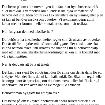
Det beror på om takrenoveringen innefattar att byta husets storlek
eller karaktär. Exempelvis om ni endast ska byta ut material så
behövs det inte. Men om ni ska t.ex installera en ny våning eller plan
så kan ni behöva ansöka om bygglov. Vi rekommenderar att ni
kollar med er kommun eller kontaktar oss om ni är osäkra.
Hur fungerar det med taksäkerhet?
Du behöver ha taksäkerhet utefter regler som är utsatta av boverket.
Det är till för att yrkesmän så som takläggare eller takskottare ska
kunna beträda taket utan utsättas för skador. Om ni behöver hjälp
med att installera taksäkerhetsanordningar så kan ni ta kontakt med
våra takmontörer.
När är det dags att byta ut taket?
Det kan vara svårt för ett otränat öga för att se om det är dags för ett
takbyte. Men det finns del ni kan hålla utkik för. Bl.a. om tegel- eller
betongpannor är spruckna, om det finns mossa eller fuktfläckar på
undertaket. Ni kan även känna av mögellukt i vinden.
Behöver man bygglov för att byta tak?
Det beror på om takbytet innefattar att ändra husets storlek eller