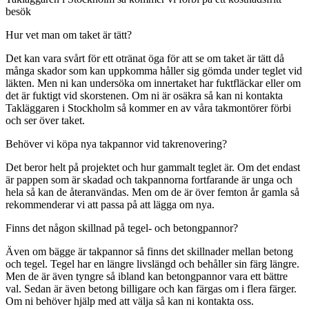
besök
Hur vet man om taket är tätt?
Det kan vara svårt för ett otränat öga för att se om taket är tätt då
många skador som kan uppkomma håller sig gömda under teglet vid
läkten. Men ni kan undersöka om innertaket har fuktfläckar eller om
det är fuktigt vid skorstenen. Om ni är osäkra så kan ni kontakta
Takläggaren i Stockholm så kommer en av våra takmontörer förbi
och ser över taket.
Behöver vi köpa nya takpannor vid takrenovering?
Det beror helt på projektet och hur gammalt teglet är. Om det endast
är pappen som är skadad och takpannorna fortfarande är unga och
hela så kan de återanvändas. Men om de är över femton år gamla så
rekommenderar vi att passa på att lägga om nya.
Finns det någon skillnad på tegel- och betongpannor?
Även om bägge är takpannor så finns det skillnader mellan betong
och tegel. Tegel har en längre livslängd och behåller sin färg längre.
Men de är även tyngre så ibland kan betongpannor vara ett bättre
val. Sedan är även betong billigare och kan färgas om i flera färger.
Om ni behöver hjälp med att välja så kan ni kontakta oss.