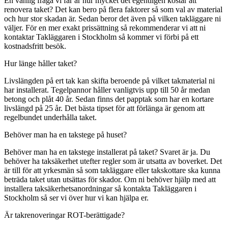
En vanlig fråga vi får är hur mycket det egentligen kostar att
renovera taket? Det kan bero på flera faktorer så som val av material
och hur stor skadan är. Sedan beror det även på vilken takläggare ni
väljer. För en mer exakt prissättning så rekommenderar vi att ni
kontaktar Takläggaren i Stockholm så kommer vi förbi på ett
kostnadsfritt besök.
Hur länge håller taket?
Livslängden på ert tak kan skifta beroende på vilket takmaterial ni
har installerat. Tegelpannor håller vanligtvis upp till 50 år medan
betong och plåt 40 år. Sedan finns det papptak som har en kortare
livslängd på 25 år. Det bästa tipset för att förlänga är genom att
regelbundet underhålla taket.
Behöver man ha en takstege på huset?
Behöver man ha en takstege installerat på taket? Svaret är ja. Du
behöver ha taksäkerhet utefter regler som är utsatta av boverket. Det
är till för att yrkesmän så som takläggare eller takskottare ska kunna
beträda taket utan utsättas för skador. Om ni behöver hjälp med att
installera taksäkerhetsanordningar så kontakta Takläggaren i
Stockholm så ser vi över hur vi kan hjälpa er.
Är takrenoveringar ROT-berättigade?