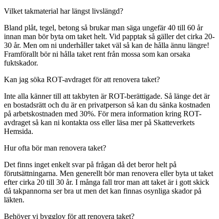
Vilket takmaterial har längst livslängd?
Bland plåt, tegel, betong så brukar man säga ungefär 40 till 60 år
innan man bör byta om taket helt. Vid papptak så gäller det cirka 20-
30 år. Men om ni underhåller taket väl så kan de hålla ännu längre!
Framförallt bör ni hålla taket rent från mossa som kan orsaka
fuktskador.
Kan jag söka ROT-avdraget för att renovera taket?
Inte alla känner till att takbyten är ROT-berättigade. Så länge det är
en bostadsrätt och du är en privatperson så kan du sänka kostnaden
på arbetskostnaden med 30%. För mera information kring ROT-
avdraget så kan ni kontakta oss eller läsa mer på Skatteverkets
Hemsida.
Hur ofta bör man renovera taket?
Det finns inget enkelt svar på frågan då det beror helt på
förutsättningarna. Men generellt bör man renovera eller byta ut taket
efter cirka 20 till 30 år. I många fall tror man att taket är i gott skick
då takpannorna ser bra ut men det kan finnas osynliga skador på
läkten.
Behöver vi bygglov för att renovera taket?