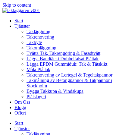
Skip to content
Start
Tjänster
Takläggning
Takrenovering
Takbyte
Takomläggning
Tvätta Tak, Takrengöring & Fasadtvätt
Lägga Bandtäckt Dubbelfalsat Plåttak
Lägga EPDM Gummiduk: Tak & Tätskikt
Måla Plåttak
Takrenovering av Lertegel & Tegeltakpannor
Takmålning av Betongpannor & Takpannor i
Stockholm
Bygga Takkupa & Vindskupa
Plåtslageri
Om Oss
Blogg
Offert
Start
Tjänster
Takläggning