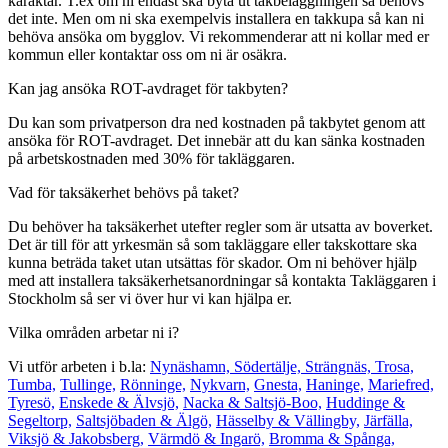
karaktär. T.ex om ni endast ska byta ut takbeläggningen så behövs
det inte. Men om ni ska exempelvis installera en takkupa så kan ni
behöva ansöka om bygglov. Vi rekommenderar att ni kollar med er
kommun eller kontaktar oss om ni är osäkra.
Kan jag ansöka ROT-avdraget för takbyten?
Du kan som privatperson dra ned kostnaden på takbytet genom att
ansöka för ROT-avdraget. Det innebär att du kan sänka kostnaden
på arbetskostnaden med 30% för takläggaren.
Vad för taksäkerhet behövs på taket?
Du behöver ha taksäkerhet utefter regler som är utsatta av boverket.
Det är till för att yrkesmän så som takläggare eller takskottare ska
kunna beträda taket utan utsättas för skador. Om ni behöver hjälp
med att installera taksäkerhetsanordningar så kontakta Takläggaren i
Stockholm så ser vi över hur vi kan hjälpa er.
Vilka områden arbetar ni i?
Vi utför arbeten i b.la:
Nynäshamn,
Södertälje,
Strängnäs,
Trosa,
Tumba,
Tullinge,
Rönninge,
Nykvarn,
Gnesta,
Haninge,
Mariefred,
Tyresö,
Enskede & Älvsjö,
Nacka & Saltsjö-Boo,
Huddinge &
Segeltorp,
Saltsjöbaden & Älgö,
Hässelby & Vällingby,
Järfälla,
Viksjö & Jakobsberg,
Värmdö & Ingarö,
Bromma & Spånga,