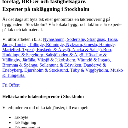
företag, BRF:er och fastighetsägare.
Experter på takläggning i Stockholm
Är det dags att byta tak eller genomföra en takrenovering på
byggnaden i Stockholm? Vår lokala bygg- och takfirma är experter
på tak och takmaterial.
Vi utför arbeten i b.la:
Nynäshamn,
Södertälje,
Strängnäs,
Trosa,
Järna,
Tumba,
Tullinge,
Rönninge,
Nykvarn,
Gnesta,
Haninge,
Mariefred,
Tyresö,
Enskede & Älvsjö,
Nacka & Saltsjö-Boo,
Huddinge & Segeltorp,
Saltsjöbaden & Älgö,
Hässelby &
Vällingby,
Järfälla, Viksjö & Jakobsberg,
Värmdö & Ingarö,
Bromma & Spånga,
Sollentuna & Edsviken,
Danderyd &
Enebyberg,
Djursholm & Stocksund,
Täby & Viggbyholm,
Muskö
& Tungelsta.
Fri Offert
Heltäckande totalentreprenör i Stockholm
Vi erbjuder en rad olika taktjänster, till exempel:
Takbyte
Takläggning
Takrenovering