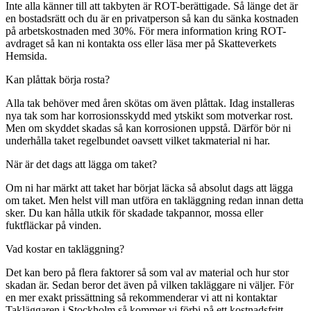
Inte alla känner till att takbyten är ROT-berättigade. Så länge det är
en bostadsrätt och du är en privatperson så kan du sänka kostnaden
på arbetskostnaden med 30%. För mera information kring ROT-
avdraget så kan ni kontakta oss eller läsa mer på Skatteverkets
Hemsida.
Kan plåttak börja rosta?
Alla tak behöver med åren skötas om även plåttak. Idag installeras
nya tak som har korrosionsskydd med ytskikt som motverkar rost.
Men om skyddet skadas så kan korrosionen uppstå. Därför bör ni
underhålla taket regelbundet oavsett vilket takmaterial ni har.
När är det dags att lägga om taket?
Om ni har märkt att taket har börjat läcka så absolut dags att lägga
om taket. Men helst vill man utföra en takläggning redan innan detta
sker. Du kan hålla utkik för skadade takpannor, mossa eller
fuktfläckar på vinden.
Vad kostar en takläggning?
Det kan bero på flera faktorer så som val av material och hur stor
skadan är. Sedan beror det även på vilken takläggare ni väljer. För
en mer exakt prissättning så rekommenderar vi att ni kontaktar
Takläggaren i Stockholm så kommer vi förbi på ett kostnadsfritt