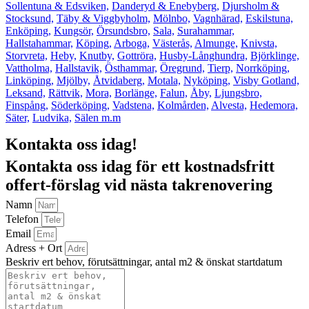
Sollentuna & Edsviken,
Danderyd & Enebyberg,
Djursholm &
Stocksund,
Täby & Viggbyholm,
Mölnbo,
Vagnhärad,
Eskilstuna,
Enköping,
Kungsör,
Örsundsbro,
Sala,
Surahammar,
Hallstahammar,
Köping,
Arboga,
Västerås,
Almunge,
Knivsta,
Storvreta,
Heby,
Knutby,
Gottröra,
Husby-Långhundra,
Björklinge,
Vattholma,
Hallstavik,
Östhammar,
Öregrund,
Tierp,
Norrköping,
Linköping,
Mjölby,
Åtvidaberg,
Motala,
Nyköping,
Visby Gotland,
Leksand,
Rättvik,
Mora,
Borlänge,
Falun,
Åby,
Ljungsbro,
Finspång,
Söderköping,
Vadstena,
Kolmården,
Alvesta,
Hedemora,
Säter,
Ludvika,
Sälen m.m
Kontakta oss idag!
Kontakta oss idag för ett kostnadsfritt
offert-förslag vid nästa takrenovering
Namn
Telefon
Email
Adress + Ort
Beskriv ert behov, förutsättningar, antal m2 & önskat startdatum